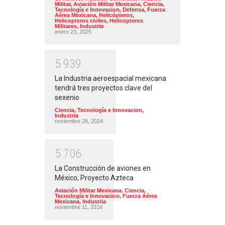
Militar
,
Aviación Militar Mexicana
,
Ciencia,
Tecnología e Innovacion
,
Defensa
,
Fuerza
Aérea Mexicana
,
Helicópteros
,
Helicopteros civiles
,
Helicopteros
Militares
,
Industria
enero 23, 2025
5
9
3
9
La Industria aeroespacial mexicana
tendrá tres proyectos clave del
sexenio
Ciencia, Tecnología e Innovacion
,
Industria
noviembre 28, 2024
5
7
0
6
La Construcción de aviones en
México; Proyecto Azteca
Aviación Militar Mexicana
,
Ciencia,
Tecnología e Innovacion
,
Fuerza Aérea
Mexicana
,
Industria
noviembre 11, 2016