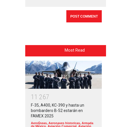
Most Read
1
1
2
6
7
F-35, A400, KC-390 y hasta un
bombardero B-52 estarán en
FAMEX 2025
Aerolíneas
,
Aeronaves historicas
,
Armada
de México
,
Aviación Comercial
,
Aviación