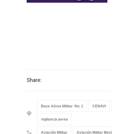
Share:
Base Aérea Militar No. 1
CENAVI
EMB-145
vigilancia aerea
Aviación Militar
Aviación Militar Mexicana
De