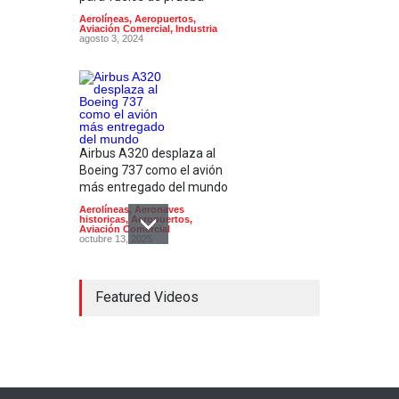
Aerolíneas
,
Aeropuertos
,
Aviación Comercial
,
Industria
agosto 3, 2024
Airbus A320 desplaza al
Boeing 737 como el avión
más entregado del mundo
Aerolíneas
,
Aeronaves
historicas
,
Aeropuertos
,
Aviación Comercial
octubre 13, 2025
Featured Videos
El modelo de avión
sostenible X-66 de la NASA