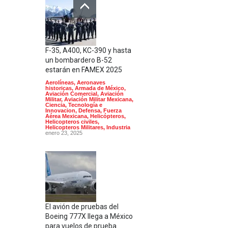
F-35, A400, KC-390 y hasta
un bombardero B-52
estarán en FAMEX 2025
Aerolíneas
,
Aeronaves
historicas
,
Armada de México
,
Aviación Comercial
,
Aviación
Militar
,
Aviación Militar Mexicana
,
Ciencia, Tecnología e
Innovacion
,
Defensa
,
Fuerza
Aérea Mexicana
,
Helicópteros
,
Helicopteros civiles
,
Helicopteros Militares
,
Industria
enero 23, 2025
El avión de pruebas del
Boeing 777X llega a México
para vuelos de prueba