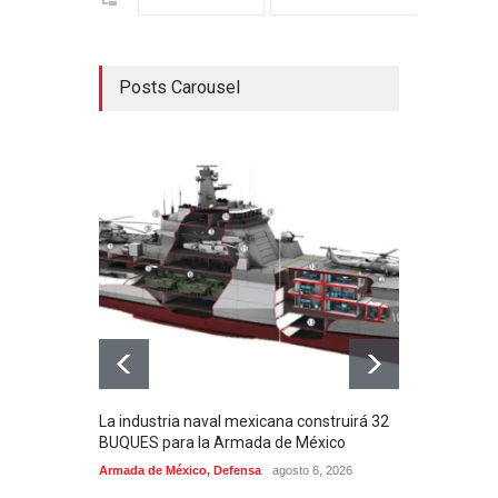
Posts Carousel
La industria naval mexicana construirá 32
Entr
BUQUES para la Armada de México
130J
Armada de México
,
Defensa
agosto 6, 2026
Aviac