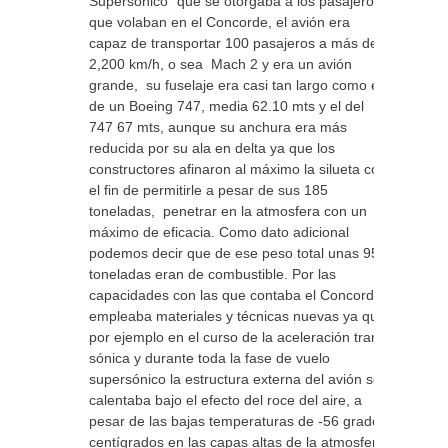
Supersónico” que se otorgaba a los pasajeros
que volaban en el Concorde, el avión era
capaz de transportar 100 pasajeros a más de
2,200 km/h, o sea Mach 2 y era un avión
grande, su fuselaje era casi tan largo como el
de un Boeing 747, media 62.10 mts y el del
747 67 mts, aunque su anchura era más
reducida por su ala en delta ya que los
constructores afinaron al máximo la silueta con
el fin de permitirle a pesar de sus 185
toneladas, penetrar en la atmosfera con un
máximo de eficacia. Como dato adicional
podemos decir que de ese peso total unas 95
toneladas eran de combustible. Por las
capacidades con las que contaba el Concorde
empleaba materiales y técnicas nuevas ya que
por ejemplo en el curso de la aceleración trans
sónica y durante toda la fase de vuelo
supersónico la estructura externa del avión se
calentaba bajo el efecto del roce del aire, a
pesar de las bajas temperaturas de -56 grados
centígrados en las capas altas de la atmosfera,