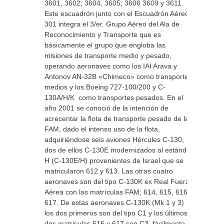
3601, 3602, 3604, 3605, 3606 3609 y 3611.
Este escuadrón junto con el Escuadrón Aéreo
301 integra el 3/er. Grupo Aéreo del Ala de
Reconocimiento y Transporte que es
básicamente el grupo que engloba las
misiones de transporte medio y pesado,
operando aeronaves como los IAI Arava y
Antonov AN-32B «Chimeco» como transportes
medios y los Boeing 727-100/200 y C-
130A/H/K como transportes pesados. En el
año 2001 se conoció de la intención de
acrecentar la flota de transporte pesado de la
FAM, dado el intenso uso de la flota,
adquiriéndose seis aviones Hércules C-130,
dos de ellos C-130E modernizados al estándar
H (C-130E/H) provenientes de Israel que se
matricularon 612 y 613. Las otras cuatro
aeronaves son del tipo C-130K ex Real Fuerza
Aérea con las matrículas FAM; 614, 615, 616 y
617. De estas aeronaves C-130K (Mk 1 y 3)
los dos primeros son del tipo C1 y los últimos
dos matriculas 616 y 617 son C3, fácilmente