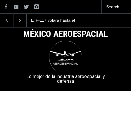
Terminó con éxito el Air
El rey ha vuelto; la
Show Acapulco 2025
resurrección del F-14
Tomcat
MÉXICO AEROESPACIAL
Lo mejor de la industria aeroespacial y
defensa