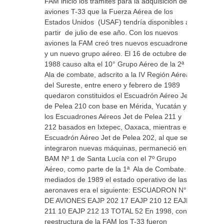
FAM inicio los trámites para la adquisición de
aviones T-33 que la Fuerza Aérea de los
Estados Unidos (USAF) tendría disponibles a
partir de julio de ese año. Con los nuevos
aviones la FAM creó tres nuevos escuadrones
y un nuevo grupo aéreo. El 16 de octubre de
1988 causo alta el 10° Grupo Aéreo de la 2ª
Ala de combate, adscrito a la IV Región Aérea
del Sureste, entre enero y febrero de 1989
quedaron constituidos el Escuadrón Aéreo Jet
de Pelea 210 con base en Mérida, Yucatán y
los Escuadrones Aéreos Jet de Pelea 211 y
212 basados en Ixtepec, Oaxaca, mientras el
Escuadrón Aéreo Jet de Pelea 202, al que se
integraron nuevas máquinas, permaneció en la
BAM Nº 1 de Santa Lucía con el 7º Grupo
Aéreo, como parte de la 1ª Ala de Combate. A
mediados de 1989 el estado operativo de las
aeronaves era el siguiente: ESCUADRON N°
DE AVIONES EAJP 202 17 EAJP 210 12 EAJP
211 10 EAJP 212 13 TOTAL 52 En 1998, con la
reestructura de la FAM los T-33 fueron