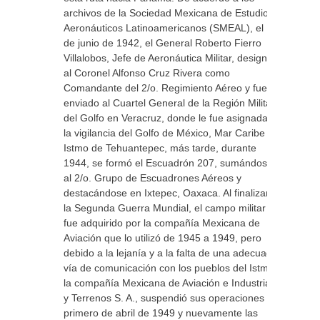
archivos de la Sociedad Mexicana de Estudios
Aeronáuticos Latinoamericanos (SMEAL), el 1
de junio de 1942, el General Roberto Fierro
Villalobos, Jefe de Aeronáutica Militar, designó
al Coronel Alfonso Cruz Rivera como
Comandante del 2/o. Regimiento Aéreo y fue
enviado al Cuartel General de la Región Militar
del Golfo en Veracruz, donde le fue asignada
la vigilancia del Golfo de México, Mar Caribe e
Istmo de Tehuantepec, más tarde, durante
1944, se formó el Escuadrón 207, sumándose
al 2/o. Grupo de Escuadrones Aéreos y
destacándose en Ixtepec, Oaxaca. Al finalizar
la Segunda Guerra Mundial, el campo militar
fue adquirido por la compañía Mexicana de
Aviación que lo utilizó de 1945 a 1949, pero
debido a la lejanía y a la falta de una adecuada
vía de comunicación con los pueblos del Istmo,
la compañía Mexicana de Aviación e Industrias
y Terrenos S. A., suspendió sus operaciones el
primero de abril de 1949 y nuevamente las