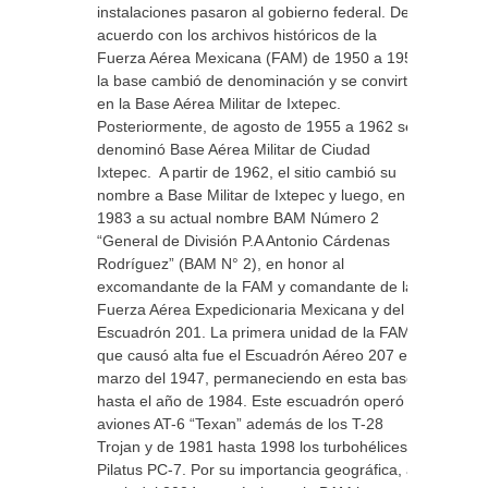
instalaciones pasaron al gobierno federal. De
acuerdo con los archivos históricos de la
Fuerza Aérea Mexicana (FAM) de 1950 a 1955
la base cambió de denominación y se convirtió
en la Base Aérea Militar de Ixtepec.
Posteriormente, de agosto de 1955 a 1962 se
denominó Base Aérea Militar de Ciudad
Ixtepec. A partir de 1962, el sitio cambió su
nombre a Base Militar de Ixtepec y luego, en
1983 a su actual nombre BAM Número 2
“General de División P.A Antonio Cárdenas
Rodríguez” (BAM N° 2), en honor al
excomandante de la FAM y comandante de la
Fuerza Aérea Expedicionaria Mexicana y del
Escuadrón 201. La primera unidad de la FAM
que causó alta fue el Escuadrón Aéreo 207 en
marzo del 1947, permaneciendo en esta base
hasta el año de 1984. Este escuadrón operó
aviones AT-6 “Texan” además de los T-28
Trojan y de 1981 hasta 1998 los turbohélices
Pilatus PC-7. Por su importancia geográfica, a