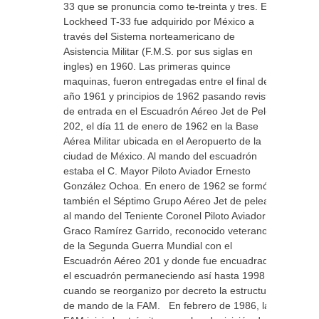
33 que se pronuncia como te-treinta y tres. El
Lockheed T-33 fue adquirido por México a
través del Sistema norteamericano de
Asistencia Militar (F.M.S. por sus siglas en
ingles) en 1960. Las primeras quince
maquinas, fueron entregadas entre el final del
año 1961 y principios de 1962 pasando revista
de entrada en el Escuadrón Aéreo Jet de Pelea
202, el día 11 de enero de 1962 en la Base
Aérea Militar ubicada en el Aeropuerto de la
ciudad de México. Al mando del escuadrón
estaba el C. Mayor Piloto Aviador Ernesto
González Ochoa. En enero de 1962 se formó
también el Séptimo Grupo Aéreo Jet de pelea,
al mando del Teniente Coronel Piloto Aviador
Graco Ramírez Garrido, reconocido veterano
de la Segunda Guerra Mundial con el
Escuadrón Aéreo 201 y donde fue encuadrado
el escuadrón permaneciendo así hasta 1998
cuando se reorganizo por decreto la estructura
de mando de la FAM. En febrero de 1986, la