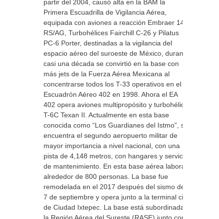
partir del 2004, causó alta en la BAM la
Primera Escuadrilla de Vigilancia Aérea,
equipada con aviones a reacción Embraer 145
RS/AG, Turbohélices Fairchill C-26 y Pilatus
PC-6 Porter, destinadas a la vigilancia del
espacio aéreo del suroeste de México, durante
casi una década se convirtió en la base con
más jets de la Fuerza Aérea Mexicana al
concentrarse todos los T-33 operativos en el
Escuadrón Aéreo 402 en 1998. Ahora el EA
402 opera aviones multipropósito y turbohélice
T-6C Texan II. Actualmente en esta base
conocida como “Los Guardianes del Istmo”, se
encuentra el segundo aeropuerto militar de
mayor importancia a nivel nacional, con una
pista de 4,148 metros, con hangares y servicio
de mantenimiento. En esta base aérea laboran
alrededor de 800 personas. La base fue
remodelada en el 2017 después del sismo del
7 de septiembre y opera junto a la terminal civil
de Ciudad Ixtepec. La base está subordinada a
la Región Aérea del Sureste (RASE) junto con