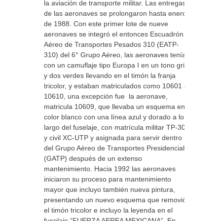
la aviación de transporte militar. Las entregas
de las aeronaves se prolongaron hasta enero
de 1988. Con este primer lote de nueve
aeronaves se integró el entonces Escuadrón
Aéreo de Transportes Pesados 310 (EATP-
310) del 6° Grupo Aéreo, las aeronaves tenían
con un camuflaje tipo Europa I en un tono gris
y dos verdes llevando en el timón la franja
tricolor, y estaban matriculados como 10601 a
10610, una excepción fue la aeronave,
matricula 10609, que llevaba un esquema en
color blanco con una línea azul y dorado a lo
largo del fuselaje, con matrícula militar TP-300
y civil XC-UTP y asignada para servir dentro
del Grupo Aéreo de Transportes Presidenciales
(GATP) después de un extenso
mantenimiento. Hacia 1992 las aeronaves
iniciaron su proceso para mantenimiento
mayor que incluyo también nueva pintura,
presentando un nuevo esquema que removió
el timón tricolor e incluyo la leyenda en el
fuselaje “FUERZA AEREA MEXICANA”. En