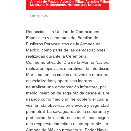
Armada de México
,
Aviación Militar
,
Aviación Militar
Mexicana
,
Helicópteros
,
Helicopteros Militares
junio 4, 2026
Redacción.- La Unidad de Operaciones
Especiales y elementos del Batallón de
Fusileros Paracaidistas de la Armada de
México, como parte de las demostraciones
realizadas durante la Ceremonia
Conmemorativa del Día de la Marina Nacional,
realizaron ejercicios operativos de Interdicción
Marítima, en los cuales a través de maniobras
especializadas y operativas lograron
neutralizar una embarcación infractora, por
medio inserción de soga rápida desde el aire,
usando como medio un helicóptero el cual a su
vez, brinda observación elevada y seguridad
perimetral. La salvaguarda de la soberanía y la
protección de los intereses marítimos exigen
una respuesta inmediata e interoperable. La
Armada de México proyecta su Poder Naval en