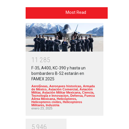
Most Read
1
1
2
8
5
F-35, A400, KC-390 y hasta un
bombardero B-52 estarán en
FAMEX 2025
Aerolíneas
,
Aeronaves historicas
,
Armada
de México
,
Aviación Comercial
,
Aviación
Militar
,
Aviación Militar Mexicana
,
Ciencia,
Tecnología e Innovacion
,
Defensa
,
Fuerza
Aérea Mexicana
,
Helicópteros
,
Helicopteros civiles
,
Helicopteros
Militares
,
Industria
enero 23, 2025
5
9
4
6