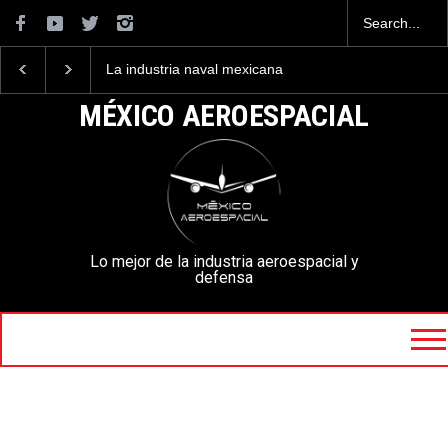
La industria naval mexicana
Entrenar a un piloto p
construirá 32 BUQUES para
volar los nuevos C-13
la Armada de México
mexicanos cuesta 2.9
MÉXICO AEROESPACIAL
millones de dólares
Lo mejor de la industria aeroespacial y
defensa