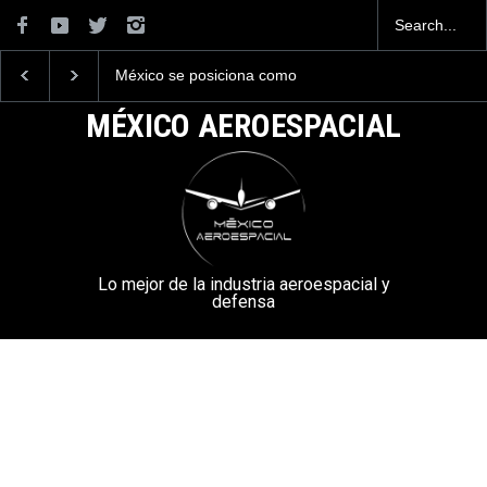
México se posiciona como
La industria naval me
el cuarto exportador
construirá 32 BUQUE
aeroespacial del mundo, al
la Armada de México
MÉXICO AEROESPACIAL
superar los 13,600 millones
de dólares en exportaciones
en el 2025.
Lo mejor de la industria aeroespacial y
defensa