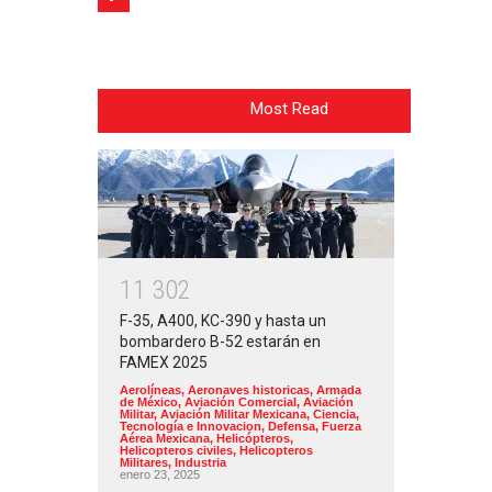
Most Read
1
1
3
0
2
F-35, A400, KC-390 y hasta un
bombardero B-52 estarán en
FAMEX 2025
Aerolíneas
,
Aeronaves historicas
,
Armada
de México
,
Aviación Comercial
,
Aviación
Militar
,
Aviación Militar Mexicana
,
Ciencia,
Tecnología e Innovacion
,
Defensa
,
Fuerza
Aérea Mexicana
,
Helicópteros
,
Helicopteros civiles
,
Helicopteros
Militares
,
Industria
enero 23, 2025