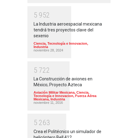
5
9
5
2
La Industria aeroespacial mexicana
tendrá tres proyectos clave del
sexenio
Ciencia, Tecnología e Innovacion
,
Industria
noviembre 28, 2024
5
7
2
2
La Construcción de aviones en
México; Proyecto Azteca
Aviación Militar Mexicana
,
Ciencia,
Tecnología e Innovacion
,
Fuerza Aérea
Mexicana
,
Industria
noviembre 11, 2016
5
2
6
3
Crea el Politécnico un simulador de
helicóptero Bell 412.