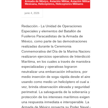
Armada de México
,
Aviación Militar
,
Aviación Militar
Mexicana
,
Helicópteros
,
Helicopteros Militares
junio 4, 2026
Redacción.- La Unidad de Operaciones
Especiales y elementos del Batallón de
Fusileros Paracaidistas de la Armada de
México, como parte de las demostraciones
realizadas durante la Ceremonia
Conmemorativa del Día de la Marina Nacional,
realizaron ejercicios operativos de Interdicción
Marítima, en los cuales a través de maniobras
especializadas y operativas lograron
neutralizar una embarcación infractora, por
medio inserción de soga rápida desde el aire,
usando como medio un helicóptero el cual a su
vez, brinda observación elevada y seguridad
perimetral. La salvaguarda de la soberanía y la
protección de los intereses marítimos exigen
una respuesta inmediata e interoperable. La
Armada de México proyecta su Poder Naval en