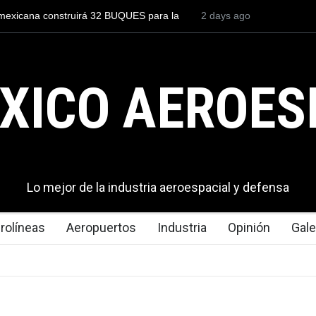
to para volar los nuevos C-130J mexicanos
3 days ago
México se posiciona co
s de dólares
del mundo, al superar 
exportaciones en el 20
XICO AEROES
Lo mejor de la industria aeroespacial y defensa
rolíneas
Aeropuertos
Industria
Opinión
Gale