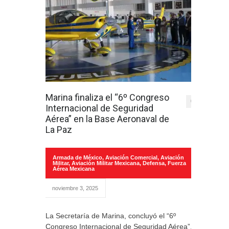
Marina finaliza el “6º Congreso
0
Internacional de Seguridad
Aérea” en la Base Aeronaval de
La Paz
Armada de México
,
Aviación Comercial
,
Aviación
Militar
,
Aviación Militar Mexicana
,
Defensa
,
Fuerza
Aérea Mexicana
noviembre 3, 2025
La Secretaría de Marina, concluyó el “6º
Congreso Internacional de Seguridad Aérea”,