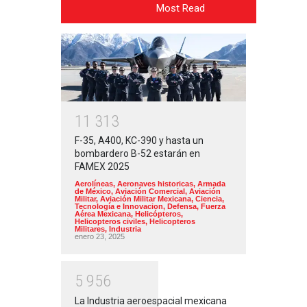
Most Read
1
1
3
1
3
F-35, A400, KC-390 y hasta un
bombardero B-52 estarán en
FAMEX 2025
Aerolíneas
,
Aeronaves historicas
,
Armada
de México
,
Aviación Comercial
,
Aviación
Militar
,
Aviación Militar Mexicana
,
Ciencia,
Tecnología e Innovacion
,
Defensa
,
Fuerza
Aérea Mexicana
,
Helicópteros
,
Helicopteros civiles
,
Helicopteros
Militares
,
Industria
enero 23, 2025
5
9
5
6
La Industria aeroespacial mexicana