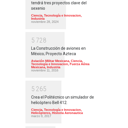
tendrá tres proyectos clave del
sexenio
Ciencia, Tecnología e Innovacion
,
Industria
noviembre 28, 2024
5
7
2
8
La Construcción de aviones en
México; Proyecto Azteca
Aviación Militar Mexicana
,
Ciencia,
Tecnología e Innovacion
,
Fuerza Aérea
Mexicana
,
Industria
noviembre 11, 2016
5
2
6
5
Crea el Politécnico un simulador de
helicóptero Bell 412.
Ciencia, Tecnología e Innovacion
,
Helicópteros
,
Historia Aeronautica
marzo 9, 2017