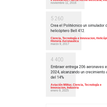
noviembre 11, 2016
5
2
6
0
Crea el Politécnico un simulador 
helicóptero Bell 412.
Ciencia, Tecnología e Innovacion
,
Helicóp
Historia Aeronautica
marzo 9, 2017
4
4
0
0
Embraer entrega 206 aeronaves 
2024, alcanzando un crecimiento 
del 14%
Aviación Militar
,
Ciencia, Tecnología e
Innovacion
,
Industria
enero 9, 2025