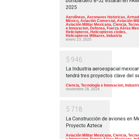
bombardero B-52 estarán en FA
2025
Aerolíneas
,
Aeronaves historicas
,
Armad
México
,
Aviación Comercial
,
Aviación Mili
Aviación Militar Mexicana
,
Ciencia, Tecno
e Innovacion
,
Defensa
,
Fuerza Aérea Mex
Helicópteros
,
Helicopteros civiles
,
Helicopteros Militares
,
Industria
enero 23, 2025
5
9
4
6
La Industria aeroespacial mexica
tendrá tres proyectos clave del s
Ciencia, Tecnología e Innovacion
,
Industri
noviembre 28, 2024
5
7
1
8
La Construcción de aviones en M
Proyecto Azteca
Aviación Militar Mexicana
,
Ciencia, Tecno
e Innovacion
,
Fuerza Aérea Mexicana
,
Ind