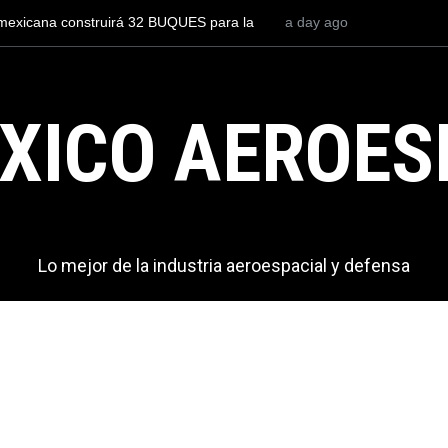
mexicana construirá 32 BUQUES para la
a day ago
Entrenar a un piloto par
cuesta 2.9 millones de dó
XICO AEROES
Lo mejor de la industria aeroespacial y defensa