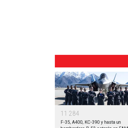
1
1
2
8
4
F-35, A400, KC-390 y hasta un