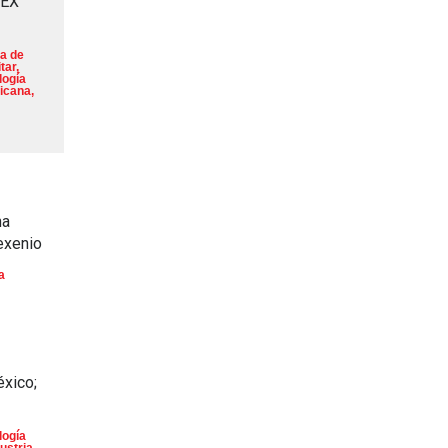
MEX
a de
tar
,
logía
icana
,
na
exenio
a
éxico;
logía
ustria