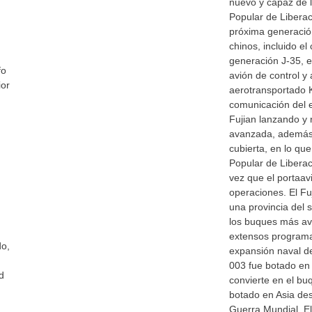
nuevo y capaz de l
Popular de Liberac
próxima generació
chinos, incluido el
generación J-35, e
fo
avión de control y
ior
aerotransportado 
comunicación del e
Fujian lanzando y
avanzada, además 
cubierta, en lo que
Popular de Liberac
vez que el portaavi
operaciones. El F
una provincia del 
los buques más av
extensos programa
do,
expansión naval de
003 fue botado en 
d
convierte en el b
botado en Asia des
Guerra Mundial. E