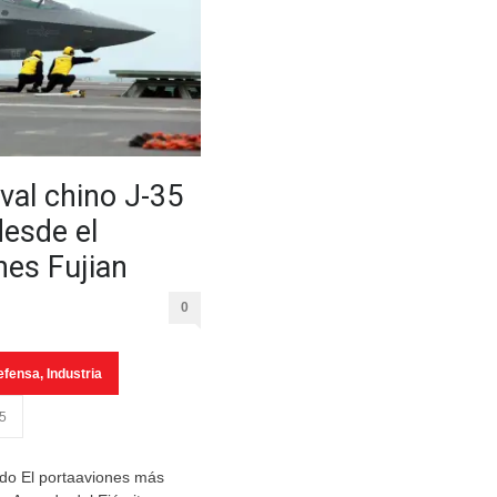
val chino J-35
esde el
nes Fujian
0
efensa
,
Industria
25
do El portaaviones más