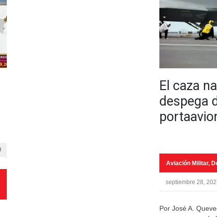
El caza na
despega d
portaavio
0
Aviación Militar
,
D
septiembre 28, 20
Por José A. Queve