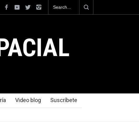
o se posiciona como el cuarto exportador aeroespacial
undo, al superar los 13,600 millones de dólares en
taciones en el 2025.
PACIAL
ría
Video blog
Suscríbete