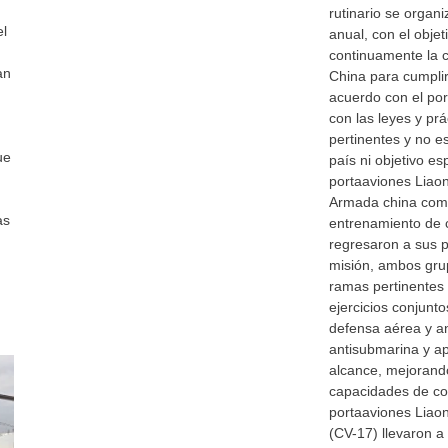
rutinario se organ
el
anual, con el obje
continuamente la 
an
China para cumplir
acuerdo con el por
con las leyes y prá
pertinentes y no es
ue
país ni objetivo es
portaaviones Liao
Armada china comp
as
entrenamiento de 
regresaron a sus p
misión, ambos gru
ramas pertinentes d
ejercicios conjunt
defensa aérea y an
antisubmarina y ap
alcance, mejorando
capacidades de co
portaaviones Liao
(CV-17) llevaron a