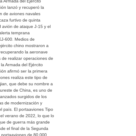
a Armada del Ejército
ión lanzó y recuperó la
n de aviones navales
 caza furtivo de quinta
l avión de ataque J-15 y el
 alerta temprana
KJ-600. Medios de
jército chino mostraron a
 recuperando la aeronave
de realizar operaciones de
 la Armada del Ejército
ión afirmó ser la primera
ones realiza este tipo de
ujian, que debe su nombre a
sureste de China, es uno de
anzados surgidos de los
s de modernización y
l país. El portaaviones Tipo
el verano de 2022, lo que lo
uque de guerra más grande
de el final de la Segunda
l portaaviones de 80.000