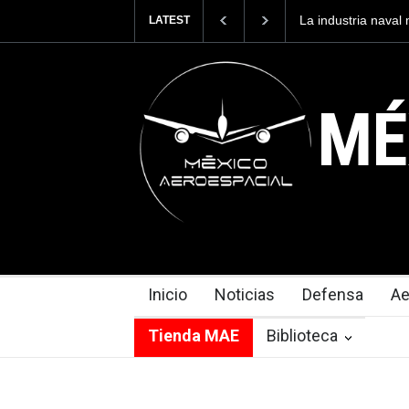
La industria naval mexicana construirá 32 BUQUES para la
E
LATEST
Armada de México
c
MÉ
Inicio
Noticias
Defensa
Ae
Tienda MAE
Biblioteca