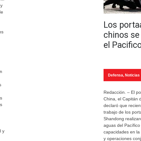
 y
de
Los porta
es
chinos se
el Pacific
on
Defensa
,
Noticias
s
Redacción. – El p
os
China, el Capitán
es
declaró que recie
trabajo de los por
Shandong realizar
aguas del Pacífico
l y
capacidades en la
y operaciones conj