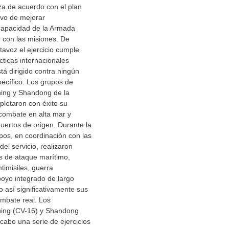
iza de acuerdo con el plan
tivo de mejorar
capacidad de la Armada
 con las misiones. De
tavoz el ejercicio cumple
cticas internacionales
tá dirigido contra ningún
pecífico. Los grupos de
ning y Shandong de la
letaron con éxito su
combate en alta mar y
uertos de origen. Durante la
pos, en coordinación con las
el servicio, realizaron
os de ataque marítimo,
timisiles, guerra
oyo integrado de largo
 así significativamente sus
mbate real. Los
ning (CV-16) y Shandong
 cabo una serie de ejercicios