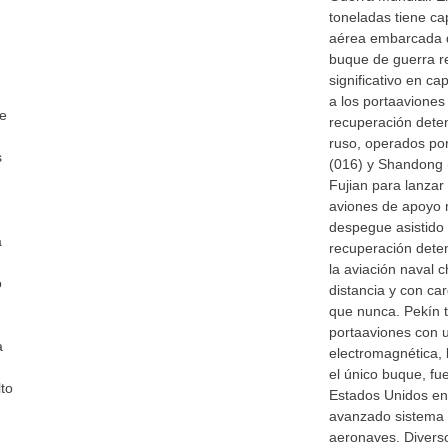
toneladas tiene ca
aérea embarcada d
buque de guerra r
significativo en c
a los portaaviones
se
recuperación dete
ruso, operados por
s
(016) y Shandong 
Fujian para lanzar
aviones de apoyo 
despegue asistido 
a
recuperación dete
la aviación naval 
o
distancia y con ca
que nunca. Pekín 
portaaviones con 
a
electromagnética, 
el único buque, fu
to
Estados Unidos en
avanzado sistema 
aeronaves. Divers