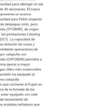
pacidad para albergar un ala
e 40 aeronaves. El nuevo
epresenta un avance
apacidad para Pekín respecto
 de despegue corto, pero
nida (STOBAR), de origen
 los portaaviones Liaoning
(017). La capacidad de
 su dotación de cazas y
mediante operaciones de
por catapulta con
nida (CATOBAR) permitirá a
china operar a mayor
rgas útiles más sustanciales
también ha equipado al
una catapulta
lo que convierte al Fujian en
era de la Armada de los
 estar equipado con este
de lanzamiento de
os analistas señalaron que