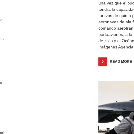
una vez que el buq
tendrá la capacid
furtivos de quinta
de
aeronaves de ala f
comando aerotran
portaaviones, a lo
es
de islas y el Océan
s
Imágenes Agencia 
s
READ MORE
ón
ual