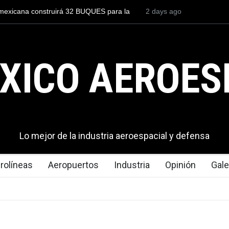
ntrenar a un piloto para volar los nuevos C-130J mexicanos
2 days ago
Méxic
uesta 2.9 millones de dólares
del m
expor
XICO AEROES
Lo mejor de la industria aeroespacial y defensa
rolíneas
Aeropuertos
Industria
Opinión
Gale