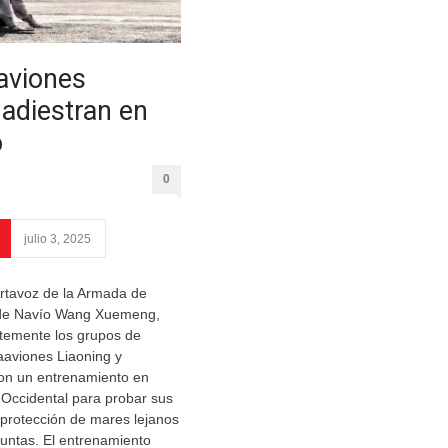
aviones
 adiestran en
o
0
julio 3, 2025
ortavoz de la Armada de
 de Navío Wang Xuemeng,
ntemente los grupos de
taaviones Liaoning y
on un entrenamiento en
 Occidental para probar sus
 protección de mares lejanos
untas. El entrenamiento