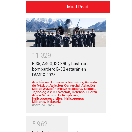
Most Read
1
1
3
2
9
F-35, A400, KC-390 y hasta un
bombardero B-52 estarán en
FAMEX 2025
Aerolíneas
,
Aeronaves historicas
,
Armada
de México
,
Aviación Comercial
,
Aviación
Militar
,
Aviación Militar Mexicana
,
Ciencia,
Tecnología e Innovacion
,
Defensa
,
Fuerza
Aérea Mexicana
,
Helicópteros
,
Helicopteros civiles
,
Helicopteros
Militares
,
Industria
enero 23, 2025
5
9
6
2