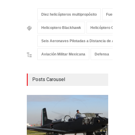
Diez helicópteros multipropósito
Fuerza Aérea M
Helicoptero Blackhawk
Helicóptero Cougar
S
Seis Aeronaves Pilotadas a Distancia de Alcance Estr
Aviación Militar Mexicana
Defensa
Fuerza A
Posts Carousel