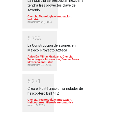
La Industria aeroespacial mexicana
tendrá tres proyectos clave del
sexenio
Ciencia, Tecnología e Innovacion
,
Industria
noviembre 28, 2024
5
7
3
3
La Construcción de aviones en
México; Proyecto Azteca
Aviación Militar Mexicana
,
Ciencia,
Tecnología e Innovacion
,
Fuerza Aérea
Mexicana
,
Industria
noviembre 11, 2016
5
2
7
1
Crea el Politécnico un simulador de
helicóptero Bell 412.
Ciencia, Tecnología e Innovacion
,
Helicópteros
,
Historia Aeronautica
marzo 9, 2017