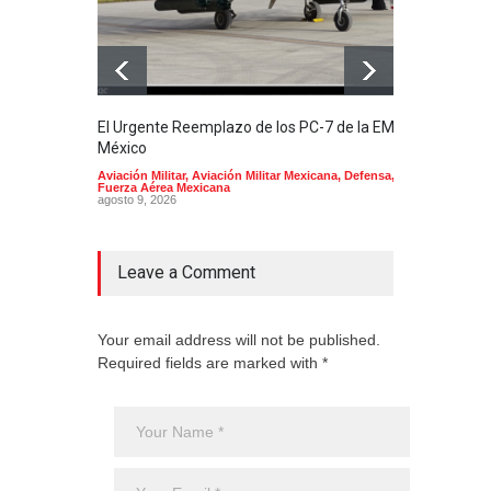
El Urgente Reemplazo de los PC-7 de la EMA en
La m
México
Mund
Aviación Militar
,
Aviación Militar Mexicana
,
Defensa
,
Aerol
Fuerza Aérea Mexicana
agost
agosto 9, 2026
Leave a Comment
Your email address will not be published.
Required fields are marked with *