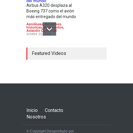
Airbus A320 desplaza al
Boeing 737 como el avión
más entregado del mundo
Aerolíneas
,
Aeronaves
historicas
,
Aeropuertos
,
Aviación Comercial
octubre 13, 2025
Featured Videos
En su 90 aniversario
Aeroméxico cambia de
imagen
Aerolíneas
,
Aeropuertos
,
Aviación Comercial
,
Industria
,
Noticias
agosto 28, 2024
Inicio
Contacto
Nosotros
© Copyright Desarrollado por