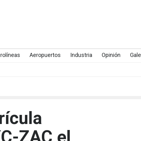
rolíneas
Aeropuertos
Industria
Opinión
Gale
rícula
C-ZAC el