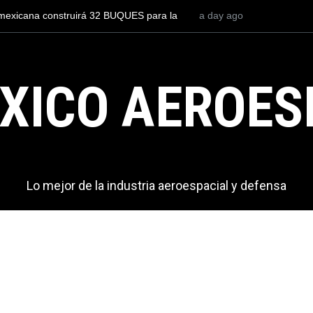
to para volar los nuevos C-130J mexicanos
3 days ago
México se posiciona co
s de dólares
del mundo, al superar 
exportaciones en el 20
XICO AEROES
Lo mejor de la industria aeroespacial y defensa