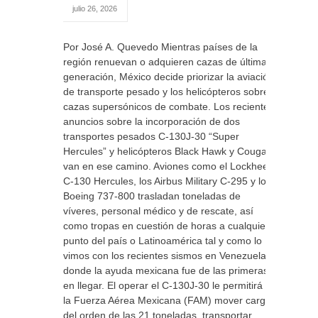
julio 26, 2026
Por José A. Quevedo Mientras países de la
región renuevan o adquieren cazas de última
generación, México decide priorizar la aviación
de transporte pesado y los helicópteros sobre
cazas supersónicos de combate. Los recientes
anuncios sobre la incorporación de dos
transportes pesados C-130J-30 “Super
Hercules” y helicópteros Black Hawk y Cougar
van en ese camino. Aviones como el Lockheed
C-130 Hercules, los Airbus Military C-295 y los
Boeing 737-800 trasladan toneladas de
víveres, personal médico y de rescate, así
como tropas en cuestión de horas a cualquier
punto del país o Latinoamérica tal y como lo
vimos con los recientes sismos en Venezuela
donde la ayuda mexicana fue de las primeras
en llegar. El operar el C-130J-30 le permitirá a
la Fuerza Aérea Mexicana (FAM) mover cargas
del orden de las 21 toneladas, transportar