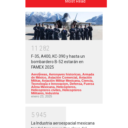
Most Read
1
1
2
8
2
F-35, A400, KC-390 y hasta un
bombardero B-52 estarán en
FAMEX 2025
Aerolíneas
,
Aeronaves historicas
,
Armada
de México
,
Aviación Comercial
,
Aviación
Militar
,
Aviación Militar Mexicana
,
Ciencia,
Tecnología e Innovacion
,
Defensa
,
Fuerza
Aérea Mexicana
,
Helicópteros
,
Helicopteros civiles
,
Helicopteros
Militares
,
Industria
enero 23, 2025
5
9
4
5
La Industria aeroespacial mexicana