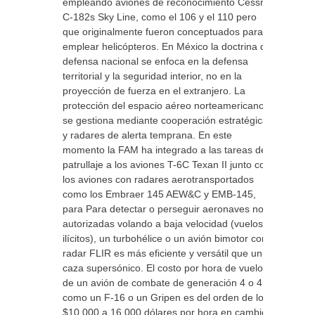
empleando aviones de reconocimiento Cessna
C-182s Sky Line, como el 106 y el 110 pero
que originalmente fueron conceptuados para
emplear helicópteros. En México la doctrina de
defensa nacional se enfoca en la defensa
territorial y la seguridad interior, no en la
proyección de fuerza en el extranjero. La
protección del espacio aéreo norteamericano
se gestiona mediante cooperación estratégica
y radares de alerta temprana. En este
momento la FAM ha integrado a las tareas de
patrullaje a los aviones T-6C Texan II junto con
los aviones con radares aerotransportados
como los Embraer 145 AEW&C y EMB-145,
para Para detectar o perseguir aeronaves no
autorizadas volando a baja velocidad (vuelos
ilícitos), un turbohélice o un avión bimotor con
radar FLIR es más eficiente y versátil que un
caza supersónico. El costo por hora de vuelo
de un avión de combate de generación 4 o 4.5
como un F-16 o un Gripen es del orden de los
$10,000 a 16,000 dólares por hora en cambio