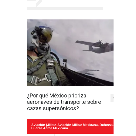
¿Por qué México prioriza
0
aeronaves de transporte sobre
cazas supersónicos?
Aviación Militar
,
Aviación Militar Mexicana
,
Defensa
,
Fuerza Aérea Mexicana