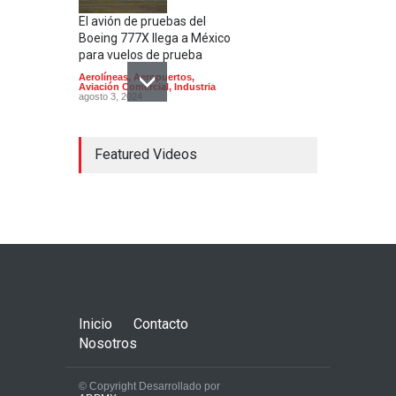
El avión de pruebas del
Boeing 777X llega a México
para vuelos de prueba
Aerolíneas
,
Aeropuertos
,
Aviación Comercial
,
Industria
agosto 3, 2024
Featured Videos
Concorde; el avión
supersónico que venía a
México
Aerolíneas
,
Aeronaves
historicas
,
Aeropuertos
octubre 16, 2024
Inicio
Contacto
Nosotros
© Copyright Desarrollado por