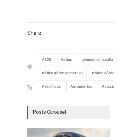
Share:
A320
Airbus
aviones de pasillo único
co
tráfico aéreo comercial
tráfico aéreo comercial e
Aerolíneas
Aeropuertos
Aviación Comercial
Posts Carousel