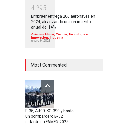
4
3
9
5
Embraer entrega 206 aeronaves en
2024, alcanzando un crecimiento
anual del 14%
Aviación Militar
,
Ciencia, Tecnología e
Innovacion
,
Industria
enero 9, 2025
Most Commented
F-35, A400, KC-390 y hasta
un bombardero B-52
estarán en FAMEX 2025