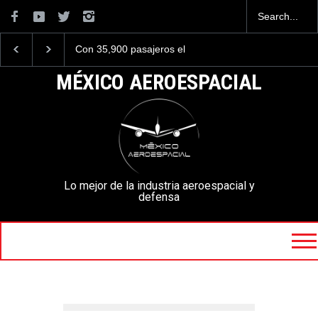
Con 35,900 pasajeros el
Se critica duramente a lo
AIFA está entre los
F-35C del Cuerpo de
aeropuertos con más
Marines de EE. UU. por s
MÉXICO AEROESPACIAL
viajeros internacionales de
aspecto oxidado
México, pero muy lejos del
AICM.
Lo mejor de la industria aeroespacial y
defensa