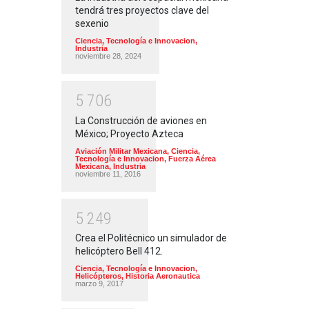
tendrá tres proyectos clave del
sexenio
Ciencia, Tecnología e Innovacion
,
Industria
noviembre 28, 2024
5
7
0
6
La Construcción de aviones en
México; Proyecto Azteca
Aviación Militar Mexicana
,
Ciencia,
Tecnología e Innovacion
,
Fuerza Aérea
Mexicana
,
Industria
noviembre 11, 2016
5
2
4
9
Crea el Politécnico un simulador de
helicóptero Bell 412.
Ciencia, Tecnología e Innovacion
,
Helicópteros
,
Historia Aeronautica
marzo 9, 2017