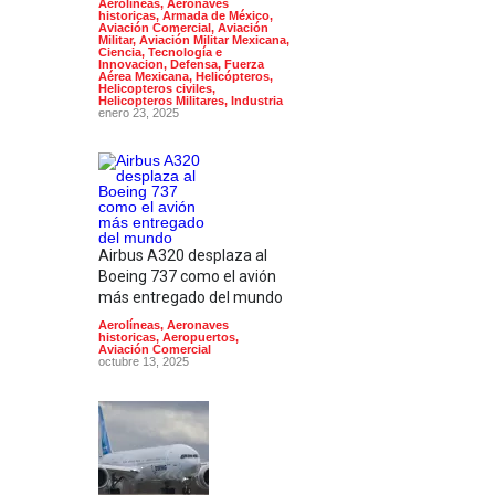
Aerolíneas
,
Aeronaves
historicas
,
Armada de México
,
Aviación Comercial
,
Aviación
Militar
,
Aviación Militar Mexicana
,
Ciencia, Tecnología e
Innovacion
,
Defensa
,
Fuerza
Aérea Mexicana
,
Helicópteros
,
Helicopteros civiles
,
Helicopteros Militares
,
Industria
enero 23, 2025
Airbus A320 desplaza al
Boeing 737 como el avión
más entregado del mundo
Aerolíneas
,
Aeronaves
historicas
,
Aeropuertos
,
Aviación Comercial
octubre 13, 2025