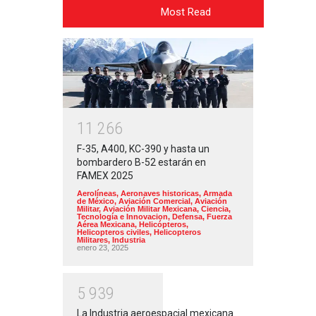
Most Read
1
1
2
6
6
F-35, A400, KC-390 y hasta un
bombardero B-52 estarán en
FAMEX 2025
Aerolíneas
,
Aeronaves historicas
,
Armada
de México
,
Aviación Comercial
,
Aviación
Militar
,
Aviación Militar Mexicana
,
Ciencia,
Tecnología e Innovacion
,
Defensa
,
Fuerza
Aérea Mexicana
,
Helicópteros
,
Helicopteros civiles
,
Helicopteros
Militares
,
Industria
enero 23, 2025
5
9
3
9
La Industria aeroespacial mexicana