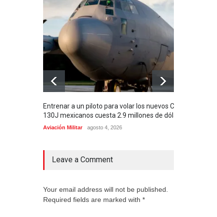
Entrenar a un piloto para volar los nuevos C-
Con 
130J mexicanos cuesta 2.9 millones de dólares
aero
de M
Aviación Militar
agosto 4, 2026
Aero
Leave a Comment
Your email address will not be published.
Required fields are marked with *