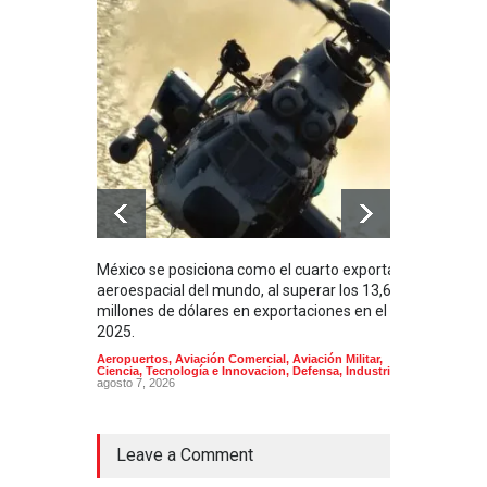
México se posiciona como el cuarto exportador
La i
aeroespacial del mundo, al superar los 13,600
BUQU
millones de dólares en exportaciones en el
Arma
2025.
Aeropuertos
,
Aviación Comercial
,
Aviación Militar
,
Ciencia, Tecnología e Innovacion
,
Defensa
,
Industria
agosto 7, 2026
Leave a Comment