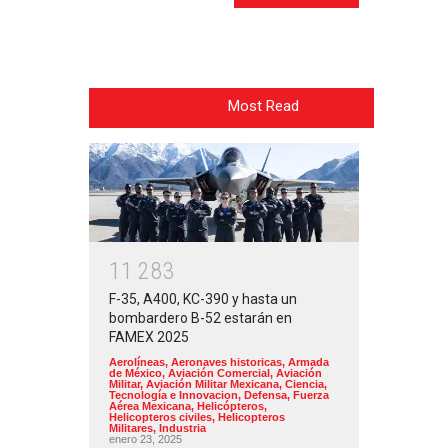
Most Read
1
1
2
8
3
F-35, A400, KC-390 y hasta un
bombardero B-52 estarán en
FAMEX 2025
Aerolíneas
,
Aeronaves historicas
,
Armada
de México
,
Aviación Comercial
,
Aviación
Militar
,
Aviación Militar Mexicana
,
Ciencia,
Tecnología e Innovacion
,
Defensa
,
Fuerza
Aérea Mexicana
,
Helicópteros
,
Helicopteros civiles
,
Helicopteros
Militares
,
Industria
enero 23, 2025