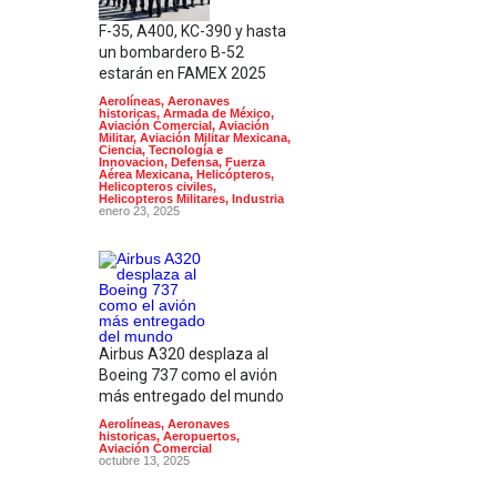
F-35, A400, KC-390 y hasta
un bombardero B-52
estarán en FAMEX 2025
Aerolíneas
,
Aeronaves
historicas
,
Armada de México
,
Aviación Comercial
,
Aviación
Militar
,
Aviación Militar Mexicana
,
Ciencia, Tecnología e
Innovacion
,
Defensa
,
Fuerza
Aérea Mexicana
,
Helicópteros
,
Helicopteros civiles
,
Helicopteros Militares
,
Industria
enero 23, 2025
Airbus A320 desplaza al
Boeing 737 como el avión
más entregado del mundo
Aerolíneas
,
Aeronaves
historicas
,
Aeropuertos
,
Aviación Comercial
octubre 13, 2025