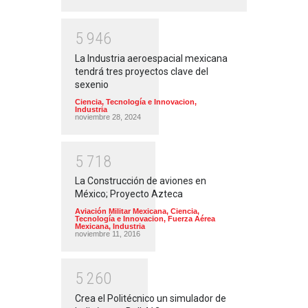
5
9
4
6
La Industria aeroespacial mexicana
tendrá tres proyectos clave del
sexenio
Ciencia, Tecnología e Innovacion
,
Industria
noviembre 28, 2024
5
7
1
8
La Construcción de aviones en
México; Proyecto Azteca
Aviación Militar Mexicana
,
Ciencia,
Tecnología e Innovacion
,
Fuerza Aérea
Mexicana
,
Industria
noviembre 11, 2016
5
2
6
0
Crea el Politécnico un simulador de