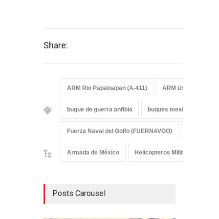
Share:
ARM Rio Papaloapan (A-411)
ARM Usumacinta (A
buque de guerra anfibia
buques mexicanos
C
Fuerza Naval del Golfo (FUERNAVGO)
Fuerza Nav
Armada de México
Helicopteros Militares
No
Posts Carousel