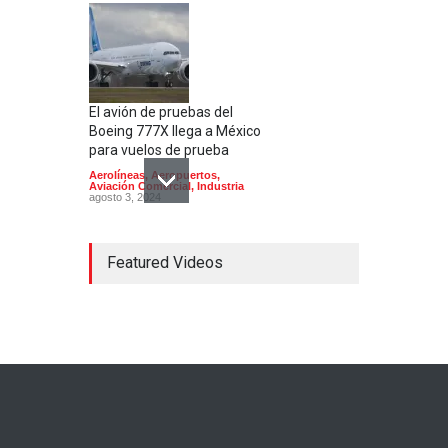
El avión de pruebas del
Boeing 777X llega a México
para vuelos de prueba
Aerolíneas
,
Aeropuertos
,
Aviación Comercial
,
Industria
agosto 3, 2024
Featured Videos
Entra en operación ruta de
vuelo directo de Hainan
Airlines entre México y
China
Aerolíneas
,
Industria
julio 17, 2024