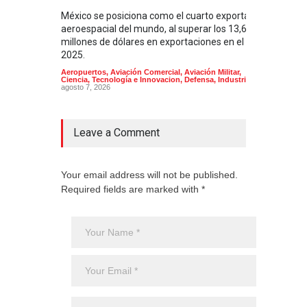
México se posiciona como el cuarto exportador
La i
aeroespacial del mundo, al superar los 13,600
BUQU
millones de dólares en exportaciones en el
Arma
2025.
Aeropuertos
,
Aviación Comercial
,
Aviación Militar
,
Ciencia, Tecnología e Innovacion
,
Defensa
,
Industria
agosto 7, 2026
Leave a Comment
Your email address will not be published.
Required fields are marked with *