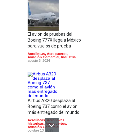
El avión de pruebas del
Boeing 777X llega a México
para vuelos de prueba
Aerolíneas
,
Aeropuertos
,
Aviación Comercial
,
Industria
agosto 3, 2024
Airbus A320 desplaza al
Boeing 737 como el avión
más entregado del mundo
Aerolíneas
,
Aeronaves
historicas
,
Aeropuertos
,
Aviación Comercial
octubre 13, 2025