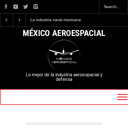
La industria naval mexicana
Entrenar a un piloto p
construirá 32 BUQUES para
volar los nuevos C-13
la Armada de México
mexicanos cuesta 2.9
MÉXICO AEROESPACIAL
millones de dólares
Lo mejor de la industria aeroespacial y
defensa