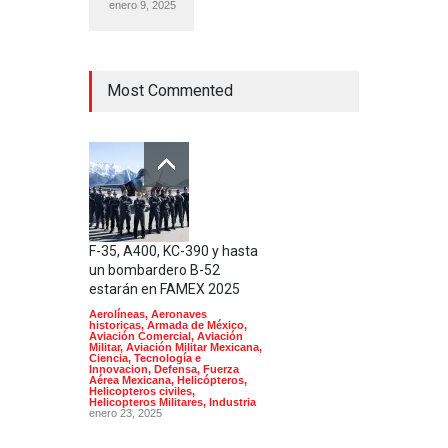
enero 9, 2025
Most Commented
F-35, A400, KC-390 y hasta
un bombardero B-52
estarán en FAMEX 2025
Aerolíneas
,
Aeronaves
historicas
,
Armada de México
,
Aviación Comercial
,
Aviación
Militar
,
Aviación Militar Mexicana
,
Ciencia, Tecnología e
Innovacion
,
Defensa
,
Fuerza
Aérea Mexicana
,
Helicópteros
,
Helicopteros civiles
,
Helicopteros Militares
,
Industria
enero 23, 2025