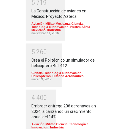
5
7
1
9
La Construcción de aviones en
México; Proyecto Azteca
Aviación Militar Mexicana
,
Ciencia,
Tecnología e Innovacion
,
Fuerza Aérea
Mexicana
,
Industria
noviembre 11, 2016
5
2
6
0
Crea el Politécnico un simulador de
helicóptero Bell 412.
Ciencia, Tecnología e Innovacion
,
Helicópteros
,
Historia Aeronautica
marzo 9, 2017
4
4
0
0
Embraer entrega 206 aeronaves en
2024, alcanzando un crecimiento
anual del 14%
Aviación Militar
,
Ciencia, Tecnología e
Innovacion
,
Industria