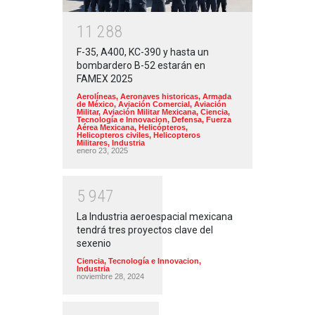
1
1
2
8
8
F-35, A400, KC-390 y hasta un
bombardero B-52 estarán en
FAMEX 2025
Aerolíneas
,
Aeronaves historicas
,
Armada
de México
,
Aviación Comercial
,
Aviación
Militar
,
Aviación Militar Mexicana
,
Ciencia,
Tecnología e Innovacion
,
Defensa
,
Fuerza
Aérea Mexicana
,
Helicópteros
,
Helicopteros civiles
,
Helicopteros
Militares
,
Industria
enero 23, 2025
5
9
4
7
La Industria aeroespacial mexicana
tendrá tres proyectos clave del
sexenio
Ciencia, Tecnología e Innovacion
,
Industria
noviembre 28, 2024