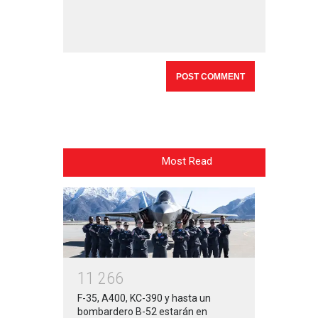
Most Read
1
1
2
6
6
F-35, A400, KC-390 y hasta un
bombardero B-52 estarán en