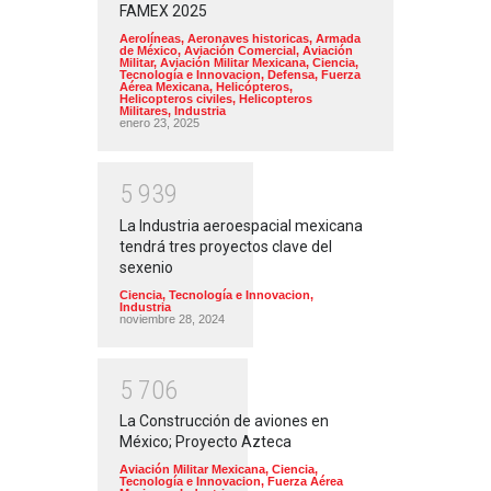
FAMEX 2025
Aerolíneas
,
Aeronaves historicas
,
Armada
de México
,
Aviación Comercial
,
Aviación
Militar
,
Aviación Militar Mexicana
,
Ciencia,
Tecnología e Innovacion
,
Defensa
,
Fuerza
Aérea Mexicana
,
Helicópteros
,
Helicopteros civiles
,
Helicopteros
Militares
,
Industria
enero 23, 2025
5
9
3
9
La Industria aeroespacial mexicana
tendrá tres proyectos clave del
sexenio
Ciencia, Tecnología e Innovacion
,
Industria
noviembre 28, 2024
5
7
0
6
La Construcción de aviones en
México; Proyecto Azteca
Aviación Militar Mexicana
,
Ciencia,
Tecnología e Innovacion
,
Fuerza Aérea