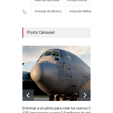
Guardia Nacional
Parada Aérea
Armada de México
Aviación Militar
Aviación 
Posts Carousel
Entrenar a un piloto para volar los nuevos C-
Con 
130J mexicanos cuesta 2.9 millones de dólares
aero