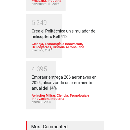
Mexicana
,
Industria
noviembre 11, 2016
5
2
4
9
Crea el Politécnico un simulador de
helicóptero Bell 412.
Ciencia, Tecnología e Innovacion
,
Helicópteros
,
Historia Aeronautica
marzo 9, 2017
4
3
9
5
Embraer entrega 206 aeronaves en
2024, alcanzando un crecimiento
anual del 14%
Aviación Militar
,
Ciencia, Tecnología e
Innovacion
,
Industria
enero 9, 2025
Most Commented