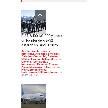
F-35, A400, KC-390 y hasta
un bombardero B-52
estarán en FAMEX 2025
Aerolíneas
,
Aeronaves
historicas
,
Armada de México
,
Aviación Comercial
,
Aviación
Militar
,
Aviación Militar Mexicana
,
Ciencia, Tecnología e
Innovacion
,
Defensa
,
Fuerza
Aérea Mexicana
,
Helicópteros
,
Helicopteros civiles
,
Helicopteros Militares
,
Industria
enero 23, 2025