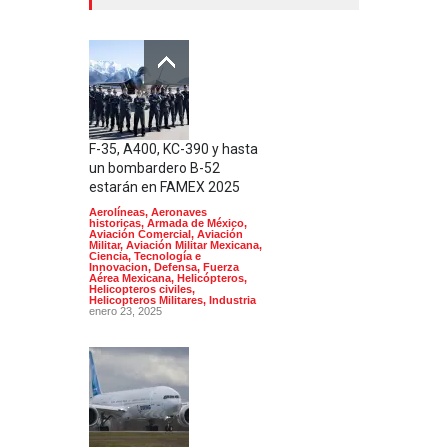
F-35, A400, KC-390 y hasta
un bombardero B-52
estarán en FAMEX 2025
Aerolíneas
,
Aeronaves
historicas
,
Armada de México
,
Aviación Comercial
,
Aviación
Militar
,
Aviación Militar Mexicana
,
Ciencia, Tecnología e
Innovacion
,
Defensa
,
Fuerza
Aérea Mexicana
,
Helicópteros
,
Helicopteros civiles
,
Helicopteros Militares
,
Industria
enero 23, 2025