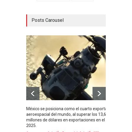
Posts Carousel
México se posiciona como el cuarto exportador
La i
aeroespacial del mundo, al superar los 13,600
BUQU
millones de dólares en exportaciones en el
Arma
2025.