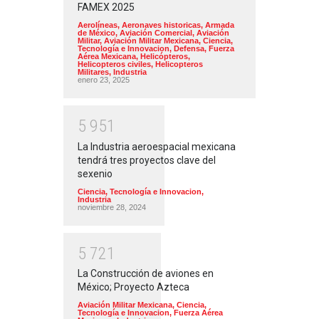
FAMEX 2025
Aerolíneas
,
Aeronaves historicas
,
Armada
de México
,
Aviación Comercial
,
Aviación
Militar
,
Aviación Militar Mexicana
,
Ciencia,
Tecnología e Innovacion
,
Defensa
,
Fuerza
Aérea Mexicana
,
Helicópteros
,
Helicopteros civiles
,
Helicopteros
Militares
,
Industria
enero 23, 2025
5
9
5
1
La Industria aeroespacial mexicana
tendrá tres proyectos clave del
sexenio
Ciencia, Tecnología e Innovacion
,
Industria
noviembre 28, 2024
5
7
2
1
La Construcción de aviones en
México; Proyecto Azteca
Aviación Militar Mexicana
,
Ciencia,
Tecnología e Innovacion
,
Fuerza Aérea