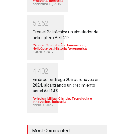
Mexicana
,
Industria
noviembre 11, 2016
5
2
6
2
Crea el Politécnico un simulador de
helicóptero Bell 412.
Ciencia, Tecnología e Innovacion
,
Helicópteros
,
Historia Aeronautica
marzo 9, 2017
4
4
0
2
Embraer entrega 206 aeronaves en
2024, alcanzando un crecimiento
anual del 14%
Aviación Militar
,
Ciencia, Tecnología e
Innovacion
,
Industria
enero 9, 2025
Most Commented