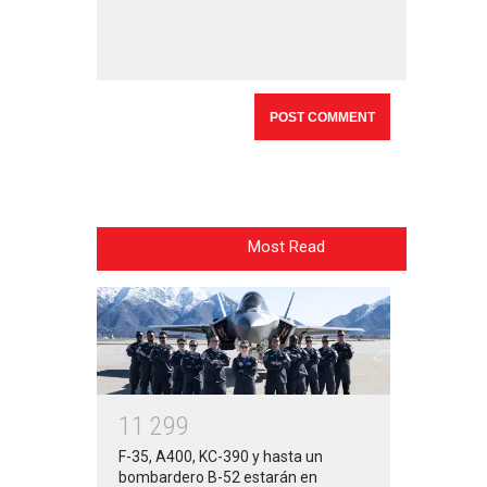
Most Read
1
1
2
9
9
F-35, A400, KC-390 y hasta un
bombardero B-52 estarán en