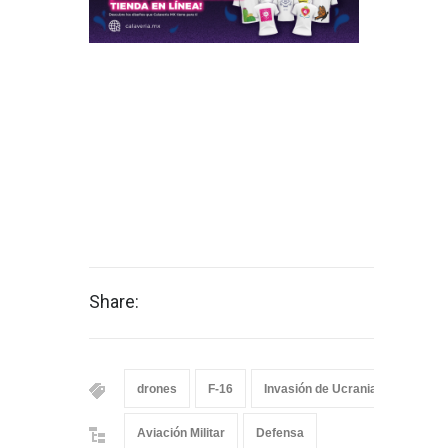
Share:
drones
F-16
Invasión de Ucrania
Lockhe
Aviación Militar
Defensa