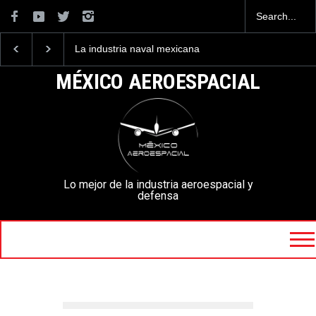
La industria naval mexicana
Entrenar a un piloto para
construirá 32 BUQUES para
volar los nuevos C-130J
la Armada de México
mexicanos cuesta 2.9
MÉXICO AEROESPACIAL
millones de dólares
Lo mejor de la industria aeroespacial y
defensa