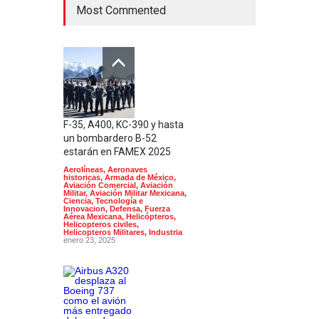
Most Commented
F-35, A400, KC-390 y hasta
un bombardero B-52
estarán en FAMEX 2025
Aerolíneas
,
Aeronaves
historicas
,
Armada de México
,
Aviación Comercial
,
Aviación
Militar
,
Aviación Militar Mexicana
,
Ciencia, Tecnología e
Innovacion
,
Defensa
,
Fuerza
Aérea Mexicana
,
Helicópteros
,
Helicopteros civiles
,
Helicopteros Militares
,
Industria
enero 23, 2025