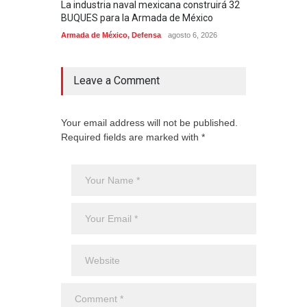
La industria naval mexicana construirá 32
Entr
BUQUES para la Armada de México
130J
Armada de México
,
Defensa
agosto 6, 2026
Aviac
Leave a Comment
Your email address will not be published.
Required fields are marked with *