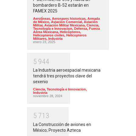
bombardero B-52 estarán en
FAMEX 2025
Aerolíneas
,
Aeronaves historicas
,
Armada
de México
,
Aviación Comercial
,
Aviación
Militar
,
Aviación Militar Mexicana
,
Ciencia,
Tecnología e Innovacion
,
Defensa
,
Fuerza
Aérea Mexicana
,
Helicópteros
,
Helicopteros civiles
,
Helicopteros
Militares
,
Industria
enero 23, 2025
5
9
4
4
La Industria aeroespacial mexicana
tendrá tres proyectos clave del
sexenio
Ciencia, Tecnología e Innovacion
,
Industria
noviembre 28, 2024
5
7
1
3
La Construcción de aviones en
México; Proyecto Azteca