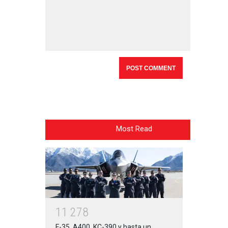
Most Read
1
1
2
7
8
F-35, A400, KC-390 y hasta un