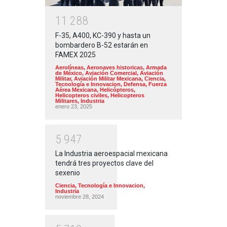
1
1
2
8
8
F-35, A400, KC-390 y hasta un
bombardero B-52 estarán en
FAMEX 2025
Aerolíneas
,
Aeronaves historicas
,
Armada
de México
,
Aviación Comercial
,
Aviación
Militar
,
Aviación Militar Mexicana
,
Ciencia,
Tecnología e Innovacion
,
Defensa
,
Fuerza
Aérea Mexicana
,
Helicópteros
,
Helicopteros civiles
,
Helicopteros
Militares
,
Industria
enero 23, 2025
5
9
4
7
La Industria aeroespacial mexicana
tendrá tres proyectos clave del
sexenio
Ciencia, Tecnología e Innovacion
,
Industria
noviembre 28, 2024