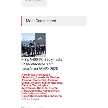
enero 9, 2025
Most Commented
F-35, A400, KC-390 y hasta
un bombardero B-52
estarán en FAMEX 2025
Aerolíneas
,
Aeronaves
historicas
,
Armada de México
,
Aviación Comercial
,
Aviación
Militar
,
Aviación Militar Mexicana
,
Ciencia, Tecnología e
Innovacion
,
Defensa
,
Fuerza
Aérea Mexicana
,
Helicópteros
,
Helicopteros civiles
,
Helicopteros Militares
,
Industria
enero 23, 2025