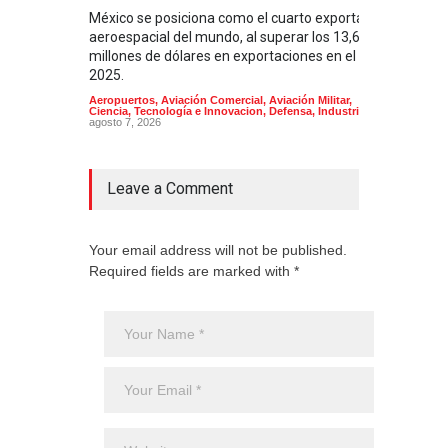
México se posiciona como el cuarto exportador
La i
aeroespacial del mundo, al superar los 13,600
BUQU
millones de dólares en exportaciones en el
Arma
2025.
Aeropuertos
,
Aviación Comercial
,
Aviación Militar
,
Ciencia, Tecnología e Innovacion
,
Defensa
,
Industria
agosto 7, 2026
Leave a Comment
Your email address will not be published.
Required fields are marked with *