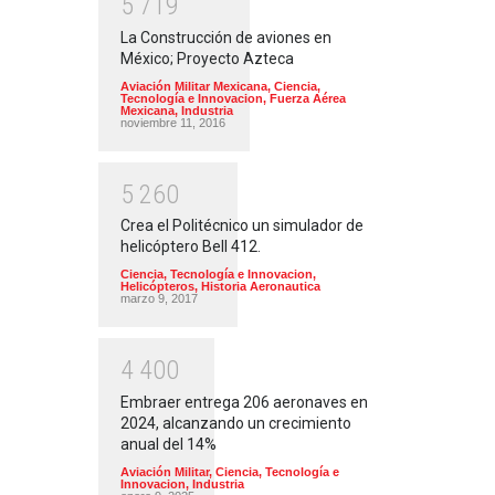
5
7
1
9
La Construcción de aviones en
México; Proyecto Azteca
Aviación Militar Mexicana
,
Ciencia,
Tecnología e Innovacion
,
Fuerza Aérea
Mexicana
,
Industria
noviembre 11, 2016
5
2
6
0
Crea el Politécnico un simulador de
helicóptero Bell 412.
Ciencia, Tecnología e Innovacion
,
Helicópteros
,
Historia Aeronautica
marzo 9, 2017
4
4
0
0
Embraer entrega 206 aeronaves en
2024, alcanzando un crecimiento
anual del 14%
Aviación Militar
,
Ciencia, Tecnología e
Innovacion
,
Industria