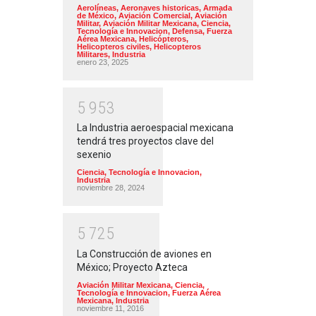
Aerolíneas
,
Aeronaves historicas
,
Armada
de México
,
Aviación Comercial
,
Aviación
Militar
,
Aviación Militar Mexicana
,
Ciencia,
Tecnología e Innovacion
,
Defensa
,
Fuerza
Aérea Mexicana
,
Helicópteros
,
Helicopteros civiles
,
Helicopteros
Militares
,
Industria
enero 23, 2025
5
9
5
3
La Industria aeroespacial mexicana
tendrá tres proyectos clave del
sexenio
Ciencia, Tecnología e Innovacion
,
Industria
noviembre 28, 2024
5
7
2
5
La Construcción de aviones en
México; Proyecto Azteca
Aviación Militar Mexicana
,
Ciencia,
Tecnología e Innovacion
,
Fuerza Aérea
Mexicana
,
Industria
noviembre 11, 2016