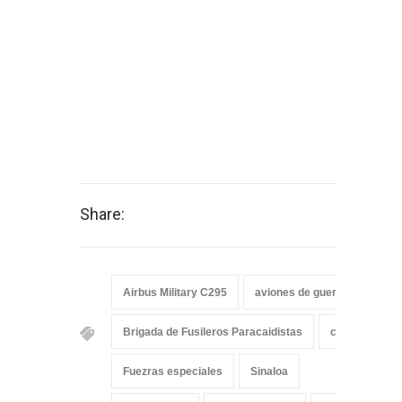
Share:
Airbus Military C295
aviones de guerra de mexic
Brigada de Fusileros Paracaidistas
c295
Cul
Fuezras especiales
Sinaloa