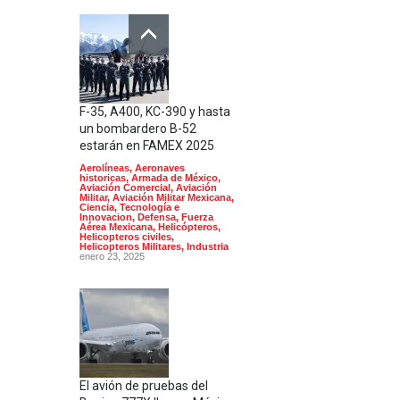
F-35, A400, KC-390 y hasta
un bombardero B-52
estarán en FAMEX 2025
Aerolíneas
,
Aeronaves
historicas
,
Armada de México
,
Aviación Comercial
,
Aviación
Militar
,
Aviación Militar Mexicana
,
Ciencia, Tecnología e
Innovacion
,
Defensa
,
Fuerza
Aérea Mexicana
,
Helicópteros
,
Helicopteros civiles
,
Helicopteros Militares
,
Industria
enero 23, 2025
El avión de pruebas del