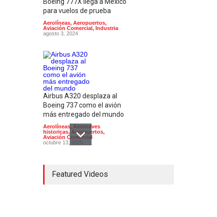
Boeing 777X llega a México
para vuelos de prueba
Aerolíneas
,
Aeropuertos
,
Aviación Comercial
,
Industria
agosto 3, 2024
Airbus A320 desplaza al
Boeing 737 como el avión
más entregado del mundo
Aerolíneas
,
Aeronaves
historicas
,
Aeropuertos
,
Aviación Comercial
octubre 13, 2025
Featured Videos
El modelo de avión