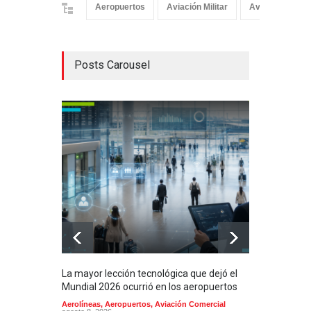
Aeropuertos
Aviación Militar
Aviación Milita
Posts Carousel
La mayor lección tecnológica que dejó el
Méxi
Mundial 2026 ocurrió en los aeropuertos
aero
mill
Aerolíneas
,
Aeropuertos
,
Aviación Comercial