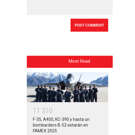
Most Read
1
1
3
1
0
F-35, A400, KC-390 y hasta un
bombardero B-52 estarán en
FAMEX 2025