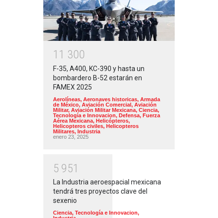
1
1
3
0
0
F-35, A400, KC-390 y hasta un
bombardero B-52 estarán en
FAMEX 2025
Aerolíneas
,
Aeronaves historicas
,
Armada
de México
,
Aviación Comercial
,
Aviación
Militar
,
Aviación Militar Mexicana
,
Ciencia,
Tecnología e Innovacion
,
Defensa
,
Fuerza
Aérea Mexicana
,
Helicópteros
,
Helicopteros civiles
,
Helicopteros
Militares
,
Industria
enero 23, 2025
5
9
5
1
La Industria aeroespacial mexicana
tendrá tres proyectos clave del
sexenio
Ciencia, Tecnología e Innovacion
,