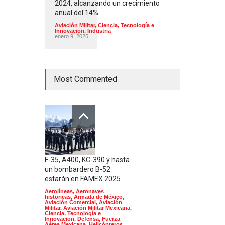
2024, alcanzando un crecimiento
anual del 14%
Aviación Militar
,
Ciencia, Tecnología e
Innovacion
,
Industria
enero 9, 2025
Most Commented
F-35, A400, KC-390 y hasta
un bombardero B-52
estarán en FAMEX 2025
Aerolíneas
,
Aeronaves
historicas
,
Armada de México
,
Aviación Comercial
,
Aviación
Militar
,
Aviación Militar Mexicana
,
Ciencia, Tecnología e
Innovacion
,
Defensa
,
Fuerza
Aérea Mexicana
,
Helicópteros
,