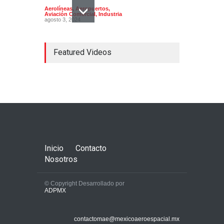
Aerolíneas
,
Aeropuertos
,
Aviación Comercial
,
Industria
agosto 3, 2024
Featured Videos
Concorde; el avión
supersónico que venía a
México
Aerolíneas
,
Aeronaves
historicas
,
Aeropuertos
octubre 16, 2024
Inicio
Contacto
Nosotros
© Copyright Desarrollado por
ADPMX
La AFAC autoriza que el
AICM pase de 43 a 44
contactomae@mexicoaeroespacial.mx