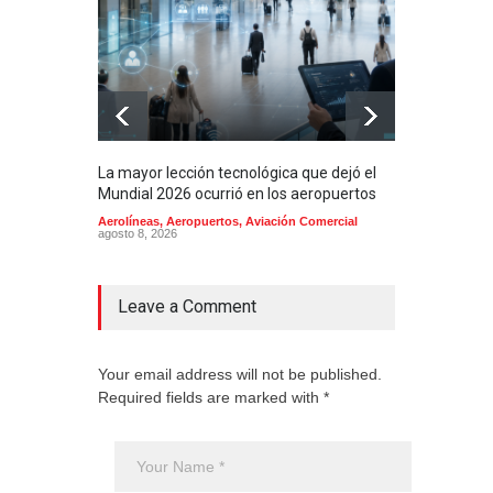
La mayor lección tecnológica que dejó el
Méxi
Mundial 2026 ocurrió en los aeropuertos
aero
mill
Aerolíneas
,
Aeropuertos
,
Aviación Comercial
agosto 8, 2026
2025
Aero
Cienc
agost
Leave a Comment
Your email address will not be published.
Required fields are marked with *