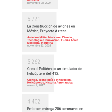
Industria
noviembre 28, 2024
5
7
2
1
La Construcción de aviones en
México; Proyecto Azteca
Aviación Militar Mexicana
,
Ciencia,
Tecnología e Innovacion
,
Fuerza Aérea
Mexicana
,
Industria
noviembre 11, 2016
5
2
6
2
Crea el Politécnico un simulador de
helicóptero Bell 412.
Ciencia, Tecnología e Innovacion
,
Helicópteros
,
Historia Aeronautica
marzo 9, 2017
4
4
0
2
Embraer entrega 206 aeronaves en