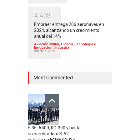
4
4
0
8
Embraer entrega 206 aeronaves en
2024, alcanzando un crecimiento
anual del 14%
Aviación Militar
,
Ciencia, Tecnología e
Innovacion
,
Industria
enero 9, 2025
Most Commented
F-35, A400, KC-390 y hasta
un bombardero B-52
estarán en FAMEX 2025