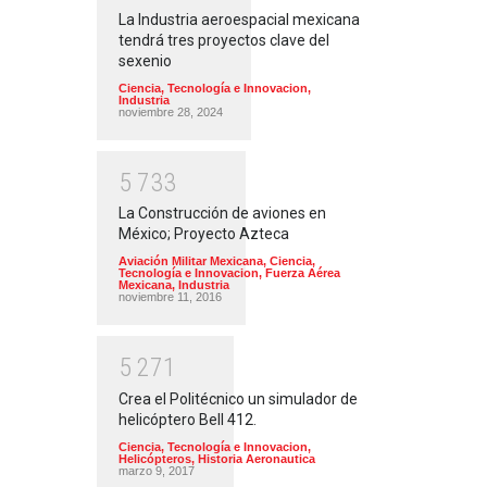
La Industria aeroespacial mexicana
tendrá tres proyectos clave del
sexenio
Ciencia, Tecnología e Innovacion
,
Industria
noviembre 28, 2024
5
7
3
3
La Construcción de aviones en
México; Proyecto Azteca
Aviación Militar Mexicana
,
Ciencia,
Tecnología e Innovacion
,
Fuerza Aérea
Mexicana
,
Industria
noviembre 11, 2016
5
2
7
1
Crea el Politécnico un simulador de
helicóptero Bell 412.
Ciencia, Tecnología e Innovacion
,
Helicópteros
,
Historia Aeronautica
marzo 9, 2017