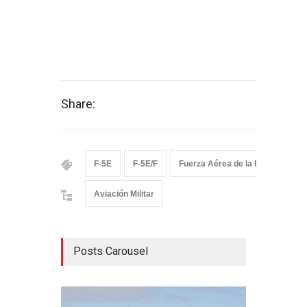
Share:
F-5E
F-5E/F
Fuerza Aérea de la República Isl
Aviación Militar
Posts Carousel