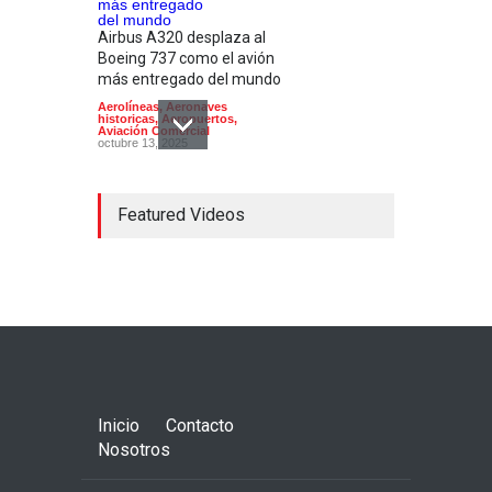
Airbus A320 desplaza al
Boeing 737 como el avión
más entregado del mundo
Aerolíneas
,
Aeronaves
historicas
,
Aeropuertos
,
Aviación Comercial
octubre 13, 2025
Featured Videos
Iberia primer operador del
nuevo A321XLR
Aerolíneas
,
Aviación Comercial
octubre 31, 2024
Inicio
Contacto
Nosotros