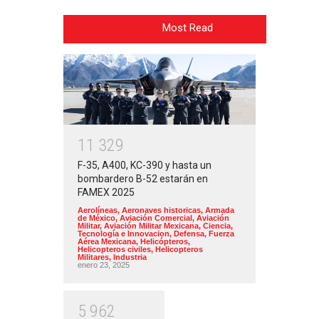
Most Read
1
1
3
2
9
F-35, A400, KC-390 y hasta un
bombardero B-52 estarán en
FAMEX 2025
Aerolíneas
,
Aeronaves historicas
,
Armada
de México
,
Aviación Comercial
,
Aviación
Militar
,
Aviación Militar Mexicana
,
Ciencia,
Tecnología e Innovacion
,
Defensa
,
Fuerza
Aérea Mexicana
,
Helicópteros
,
Helicopteros civiles
,
Helicopteros
Militares
,
Industria
enero 23, 2025
5
9
6
2