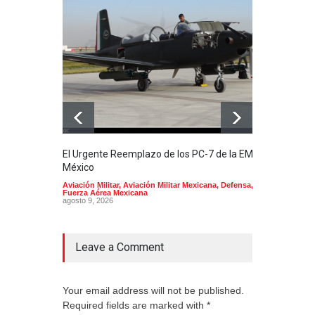
El Urgente Reemplazo de los PC-7 de la EMA en
La m
México
Mund
Aviación Militar
,
Aviación Militar Mexicana
,
Defensa
,
Aerol
Fuerza Aérea Mexicana
agost
agosto 9, 2026
Leave a Comment
Your email address will not be published.
Required fields are marked with *