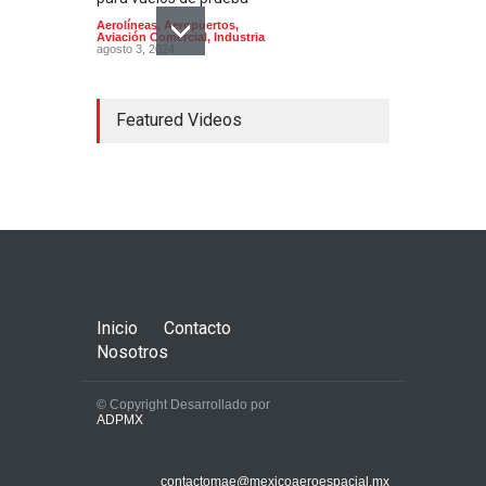
Aerolíneas
,
Aeropuertos
,
Aviación Comercial
,
Industria
agosto 3, 2024
Featured Videos
El Aeropuerto de
Guadalajara inaugura una
segunda pista
Aerolíneas
,
Aeropuertos
julio 24, 2024
Inicio
Contacto
Nosotros
© Copyright Desarrollado por
ADPMX
Los aviones A320 de Airbus
normalizan su servicio tras
contactomae@mexicoaeroespacial.mx
una alerta que afectó vuelos