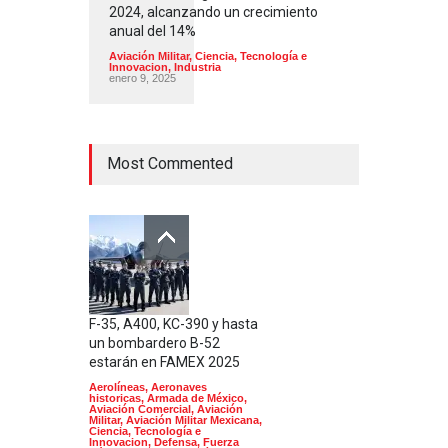
2024, alcanzando un crecimiento
anual del 14%
Aviación Militar
,
Ciencia, Tecnología e
Innovacion
,
Industria
enero 9, 2025
Most Commented
F-35, A400, KC-390 y hasta
un bombardero B-52
estarán en FAMEX 2025
Aerolíneas
,
Aeronaves
historicas
,
Armada de México
,
Aviación Comercial
,
Aviación
Militar
,
Aviación Militar Mexicana
,
Ciencia, Tecnología e
Innovacion
,
Defensa
,
Fuerza