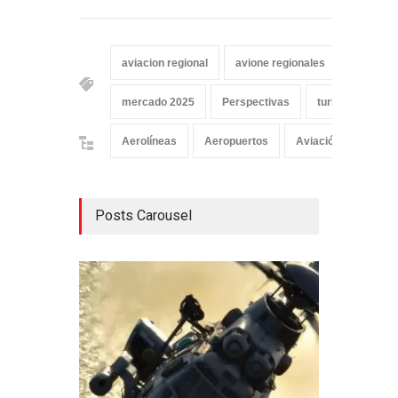
aviacion regional
avione regionales
aviones 
mercado 2025
Perspectivas
turbohelices de
Aerolíneas
Aeropuertos
Aviación Comercial
Posts Carousel