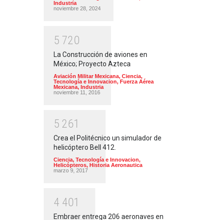
Industria
noviembre 28, 2024
5
7
2
0
La Construcción de aviones en
México; Proyecto Azteca
Aviación Militar Mexicana
,
Ciencia,
Tecnología e Innovacion
,
Fuerza Aérea
Mexicana
,
Industria
noviembre 11, 2016
5
2
6
1
Crea el Politécnico un simulador de
helicóptero Bell 412.
Ciencia, Tecnología e Innovacion
,
Helicópteros
,
Historia Aeronautica
marzo 9, 2017
4
4
0
1
Embraer entrega 206 aeronaves en