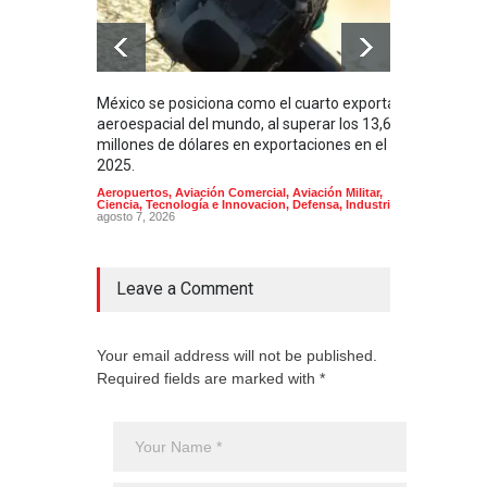
México se posiciona como el cuarto exportador
La i
aeroespacial del mundo, al superar los 13,600
BUQU
millones de dólares en exportaciones en el
Arma
2025.
Aeropuertos
,
Aviación Comercial
,
Aviación Militar
,
Ciencia, Tecnología e Innovacion
,
Defensa
,
Industria
agosto 7, 2026
Leave a Comment
Your email address will not be published.
Required fields are marked with *