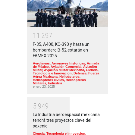
1
1
2
9
7
F-35, A400, KC-390 y hasta un
bombardero B-52 estarán en
FAMEX 2025
Aerolíneas
,
Aeronaves historicas
,
Armada
de México
,
Aviación Comercial
,
Aviación
Militar
,
Aviación Militar Mexicana
,
Ciencia,
Tecnología e Innovacion
,
Defensa
,
Fuerza
Aérea Mexicana
,
Helicópteros
,
Helicopteros civiles
,
Helicopteros
Militares
,
Industria
enero 23, 2025
5
9
4
9
La Industria aeroespacial mexicana
tendrá tres proyectos clave del
sexenio
Ciencia, Tecnología e Innovacion
,