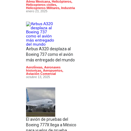
Aérea Mexicana
,
Helicópteros
,
Helicopteros civiles
,
Helicopteros Militares
,
Industria
enero 23, 2025
Airbus A320 desplaza al
Boeing 737 como el avión
más entregado del mundo
Aerolíneas
,
Aeronaves
historicas
,
Aeropuertos
,
Aviación Comercial
octubre 13, 2025
El avión de pruebas del
Boeing 777X llega a México
para vuelos de prueba