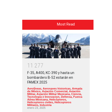
Most Read
1
1
2
7
7
F-35, A400, KC-390 y hasta un
bombardero B-52 estarán en
FAMEX 2025
Aerolíneas
,
Aeronaves historicas
,
Armada
de México
,
Aviación Comercial
,
Aviación
Militar
,
Aviación Militar Mexicana
,
Ciencia,
Tecnología e Innovacion
,
Defensa
,
Fuerza
Aérea Mexicana
,
Helicópteros
,
Helicopteros civiles
,
Helicopteros
Militares
,
Industria
enero 23, 2025