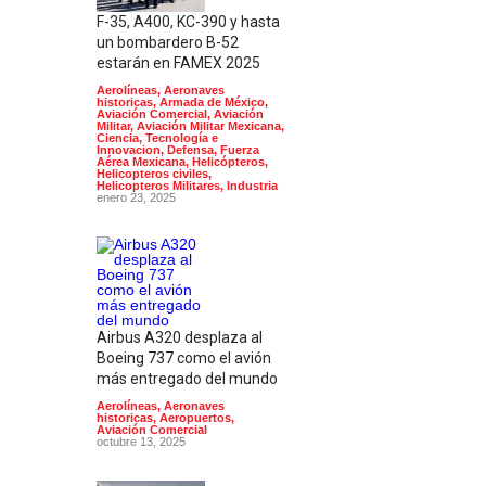
F-35, A400, KC-390 y hasta
un bombardero B-52
estarán en FAMEX 2025
Aerolíneas
,
Aeronaves
historicas
,
Armada de México
,
Aviación Comercial
,
Aviación
Militar
,
Aviación Militar Mexicana
,
Ciencia, Tecnología e
Innovacion
,
Defensa
,
Fuerza
Aérea Mexicana
,
Helicópteros
,
Helicopteros civiles
,
Helicopteros Militares
,
Industria
enero 23, 2025
Airbus A320 desplaza al
Boeing 737 como el avión
más entregado del mundo
Aerolíneas
,
Aeronaves
historicas
,
Aeropuertos
,
Aviación Comercial
octubre 13, 2025