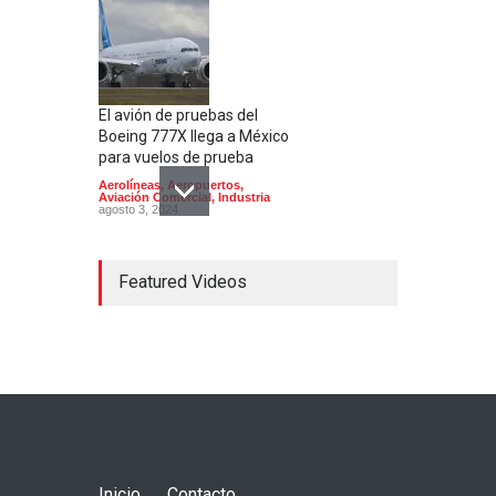
El avión de pruebas del
Boeing 777X llega a México
para vuelos de prueba
Aerolíneas
,
Aeropuertos
,
Aviación Comercial
,
Industria
agosto 3, 2024
Featured Videos
El Aeropuerto de
Guadalajara inaugura una
segunda pista
Aerolíneas
,
Aeropuertos
julio 24, 2024
Inicio
Contacto