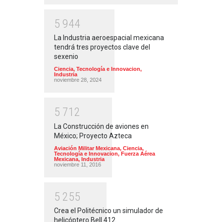
5
9
4
4
La Industria aeroespacial mexicana
tendrá tres proyectos clave del
sexenio
Ciencia, Tecnología e Innovacion
,
Industria
noviembre 28, 2024
5
7
1
2
La Construcción de aviones en
México; Proyecto Azteca
Aviación Militar Mexicana
,
Ciencia,
Tecnología e Innovacion
,
Fuerza Aérea
Mexicana
,
Industria
noviembre 11, 2016
5
2
5
5
Crea el Politécnico un simulador de
helicóptero Bell 412.