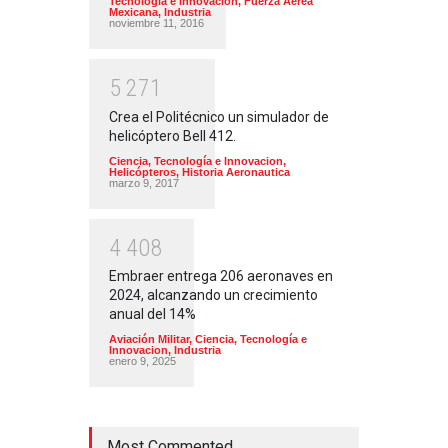
Tecnología e Innovacion
,
Fuerza Aérea
Mexicana
,
Industria
noviembre 11, 2016
5
2
7
1
Crea el Politécnico un simulador de
helicóptero Bell 412.
Ciencia, Tecnología e Innovacion
,
Helicópteros
,
Historia Aeronautica
marzo 9, 2017
4
4
0
8
Embraer entrega 206 aeronaves en
2024, alcanzando un crecimiento
anual del 14%
Aviación Militar
,
Ciencia, Tecnología e
Innovacion
,
Industria
enero 9, 2025
Most Commented