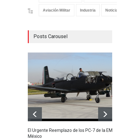
Aviación Militar
Industria
Noticias
Posts Carousel
El Urgente Reemplazo de los PC-7 de la EMA en
La m
México
Mund