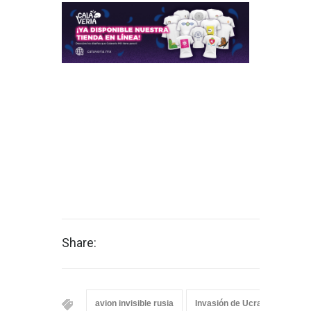
Share:
avion invisible rusia
Invasión de Ucrania
Rus