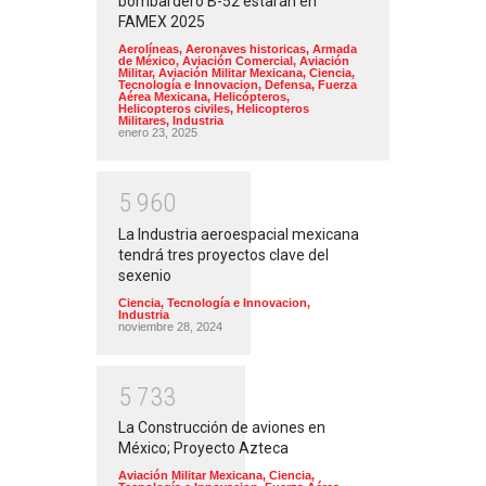
bombardero B-52 estarán en
FAMEX 2025
Aerolíneas
,
Aeronaves historicas
,
Armada
de México
,
Aviación Comercial
,
Aviación
Militar
,
Aviación Militar Mexicana
,
Ciencia,
Tecnología e Innovacion
,
Defensa
,
Fuerza
Aérea Mexicana
,
Helicópteros
,
Helicopteros civiles
,
Helicopteros
Militares
,
Industria
enero 23, 2025
5
9
6
0
La Industria aeroespacial mexicana
tendrá tres proyectos clave del
sexenio
Ciencia, Tecnología e Innovacion
,
Industria
noviembre 28, 2024
5
7
3
3
La Construcción de aviones en
México; Proyecto Azteca
Aviación Militar Mexicana
,
Ciencia,