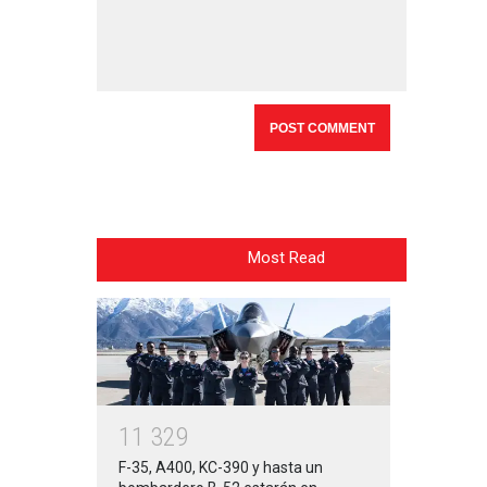
Most Read
1
1
3
2
9
F-35, A400, KC-390 y hasta un