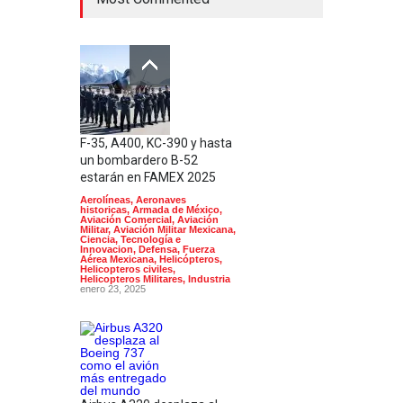
F-35, A400, KC-390 y hasta
un bombardero B-52
estarán en FAMEX 2025
Aerolíneas
,
Aeronaves
historicas
,
Armada de México
,
Aviación Comercial
,
Aviación
Militar
,
Aviación Militar Mexicana
,
Ciencia, Tecnología e
Innovacion
,
Defensa
,
Fuerza
Aérea Mexicana
,
Helicópteros
,
Helicopteros civiles
,
Helicopteros Militares
,
Industria
enero 23, 2025