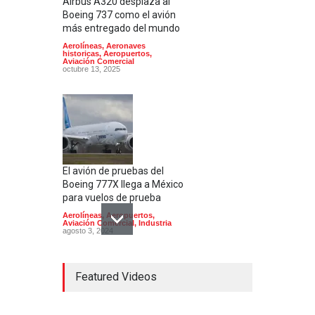
Airbus A320 desplaza al
Boeing 737 como el avión
más entregado del mundo
Aerolíneas
,
Aeronaves
historicas
,
Aeropuertos
,
Aviación Comercial
octubre 13, 2025
El avión de pruebas del
Boeing 777X llega a México
para vuelos de prueba
Aerolíneas
,
Aeropuertos
,
Aviación Comercial
,
Industria
agosto 3, 2024
Featured Videos