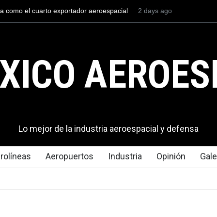
ria naval mexicana construirá 32 BUQUES para la
2 days ago
La mayor lecci
e México
en los aeropu
XICO AEROES
Lo mejor de la industria aeroespacial y defensa
rolíneas
Aeropuertos
Industria
Opinión
Gale