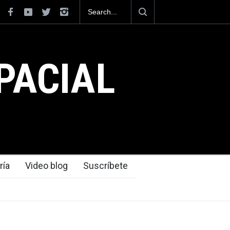
ón tecnológica que dejó el Mundial 2026 ocurrió
ertos
PACIAL
ría
Video blog
Suscríbete