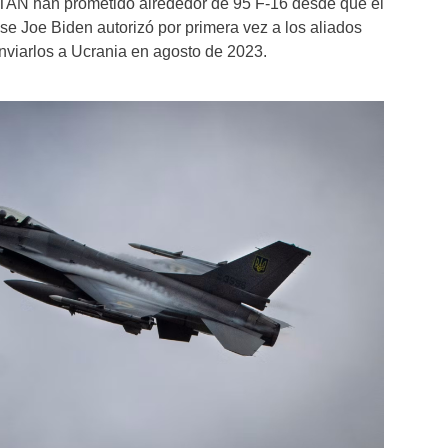
OTAN han prometido alrededor de 95 F-16 desde que el
e Joe Biden autorizó por primera vez a los aliados
nviarlos a Ucrania en agosto de 2023.