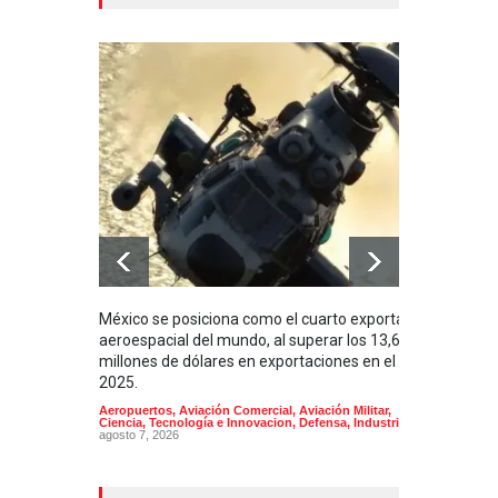
México se posiciona como el cuarto exportador
La i
aeroespacial del mundo, al superar los 13,600
BUQU
millones de dólares en exportaciones en el
Arma
2025.
Aeropuertos
,
Aviación Comercial
,
Aviación Militar
,
Ciencia, Tecnología e Innovacion
,
Defensa
,
Industria
agosto 7, 2026