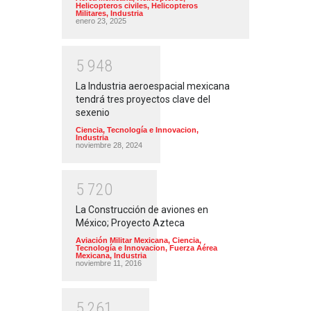
Helicopteros civiles
,
Helicopteros
Militares
,
Industria
enero 23, 2025
5
9
4
8
La Industria aeroespacial mexicana
tendrá tres proyectos clave del
sexenio
Ciencia, Tecnología e Innovacion
,
Industria
noviembre 28, 2024
5
7
2
0
La Construcción de aviones en
México; Proyecto Azteca
Aviación Militar Mexicana
,
Ciencia,
Tecnología e Innovacion
,
Fuerza Aérea
Mexicana
,
Industria
noviembre 11, 2016
5
2
6
1