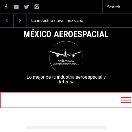
La industria naval mexicana
Entrenar a un piloto p
construirá 32 BUQUES para
volar los nuevos C-13
la Armada de México
mexicanos cuesta 2.9
MÉXICO AEROESPACIAL
millones de dólares
Lo mejor de la industria aeroespacial y
defensa