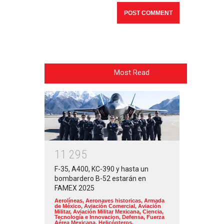
Most Read
1
1
2
9
5
F-35, A400, KC-390 y hasta un
bombardero B-52 estarán en
FAMEX 2025
Aerolíneas
,
Aeronaves historicas
,
Armada
de México
,
Aviación Comercial
,
Aviación
Militar
,
Aviación Militar Mexicana
,
Ciencia,
Tecnología e Innovacion
,
Defensa
,
Fuerza
Aérea Mexicana
,
Helicópteros
,