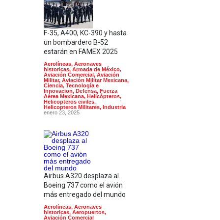
F-35, A400, KC-390 y hasta
un bombardero B-52
estarán en FAMEX 2025
Aerolíneas
,
Aeronaves
historicas
,
Armada de México
,
Aviación Comercial
,
Aviación
Militar
,
Aviación Militar Mexicana
,
Ciencia, Tecnología e
Innovacion
,
Defensa
,
Fuerza
Aérea Mexicana
,
Helicópteros
,
Helicopteros civiles
,
Helicopteros Militares
,
Industria
enero 23, 2025
Airbus A320 desplaza al
Boeing 737 como el avión
más entregado del mundo
Aerolíneas
,
Aeronaves
historicas
,
Aeropuertos
,
Aviación Comercial