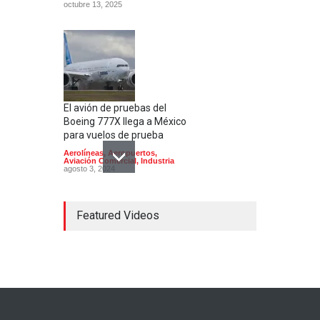
octubre 13, 2025
El avión de pruebas del
Boeing 777X llega a México
para vuelos de prueba
Aerolíneas
,
Aeropuertos
,
Aviación Comercial
,
Industria
agosto 3, 2024
Featured Videos
El Aeropuerto de
Guadalajara inaugura una
segunda pista
Aerolíneas
,
Aeropuertos