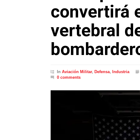
convertirá 
vertebral de
bombardero
In
Aviación Militar
,
Defensa
,
Industria
0 comments