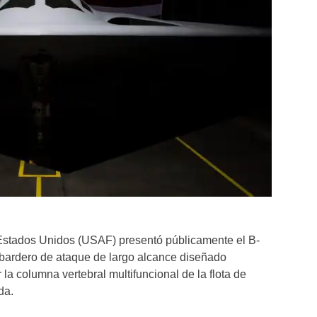
Estados Unidos (USAF) presentó públicamente el B-
mbardero de ataque de largo alcance diseñado
la columna vertebral multifuncional de la flota de
da.