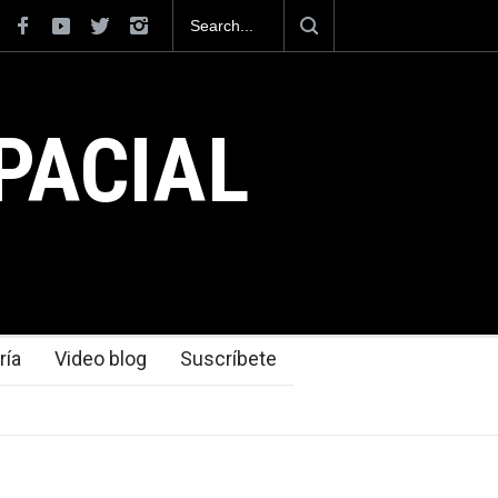
a como el cuarto exportador aeroespacial
rar los 13,600 millones de dólares en
l 2025.
PACIAL
ría
Video blog
Suscríbete