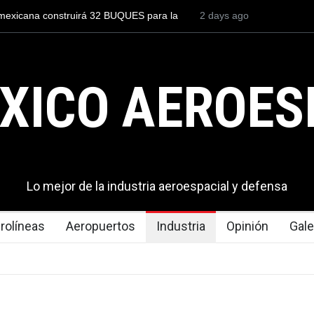
piloto para volar los nuevos C-130J mexicanos
2 days ago
México se posicion
lones de dólares
del mundo, al supe
exportaciones en e
XICO AEROES
Lo mejor de la industria aeroespacial y defensa
rolíneas
Aeropuertos
Industria
Opinión
Gale