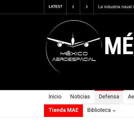
ria naval mexicana construirá 32 BUQUES para la
Entrenar a un 
LATEST
e México
cuesta 2.9 mil
MÉ
Inicio
Noticias
Defensa
Ae
Tienda MAE
Biblioteca