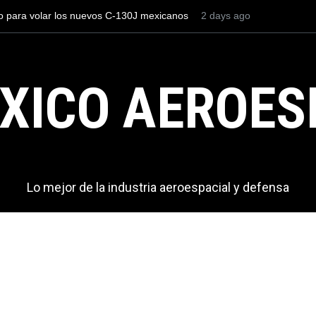
os el AIFA está entre los aeropuertos con
3 days ago
La industria naval mex
nacionales de México, pero muy lejos del
Armada de México
XICO AEROES
Lo mejor de la industria aeroespacial y defensa