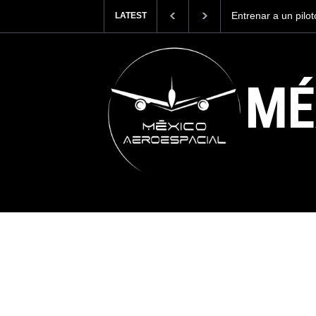
Con 35,900 pasajer
LATEST
más viajeros inter
AICM.
MÉ