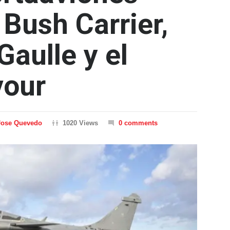
Bush Carrier,
Gaulle y el
vour
Jose Quevedo
1020 Views
0 comments