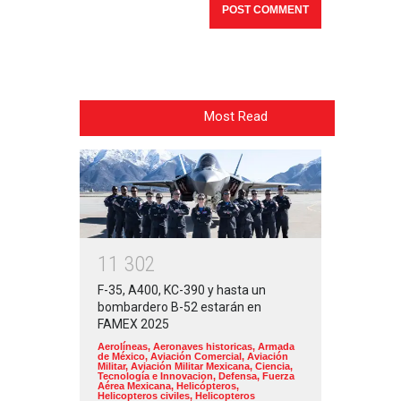
Most Read
1
1
3
0
2
F-35, A400, KC-390 y hasta un
bombardero B-52 estarán en
FAMEX 2025
Aerolíneas
,
Aeronaves historicas
,
Armada
de México
,
Aviación Comercial
,
Aviación
Militar
,
Aviación Militar Mexicana
,
Ciencia,
Tecnología e Innovacion
,
Defensa
,
Fuerza
Aérea Mexicana
,
Helicópteros
,
Helicopteros civiles
,
Helicopteros