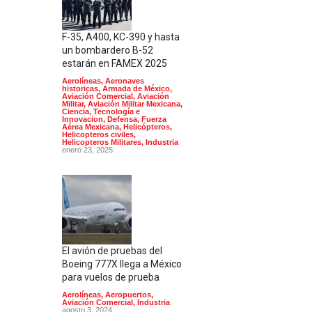
F-35, A400, KC-390 y hasta
un bombardero B-52
estarán en FAMEX 2025
Aerolíneas
,
Aeronaves
historicas
,
Armada de México
,
Aviación Comercial
,
Aviación
Militar
,
Aviación Militar Mexicana
,
Ciencia, Tecnología e
Innovacion
,
Defensa
,
Fuerza
Aérea Mexicana
,
Helicópteros
,
Helicopteros civiles
,
Helicopteros Militares
,
Industria
enero 23, 2025
El avión de pruebas del
Boeing 777X llega a México
para vuelos de prueba
Aerolíneas
,
Aeropuertos
,
Aviación Comercial
,
Industria
agosto 3, 2024