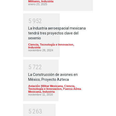
Militares
,
Industria
enero 23, 2025
5
9
5
2
La Industria aeroespacial mexicana
tendrá tres proyectos clave del
sexenio
Ciencia, Tecnología e Innovacion
,
Industria
noviembre 28, 2024
5
7
2
2
La Construcción de aviones en
México; Proyecto Azteca
Aviación Militar Mexicana
,
Ciencia,
Tecnología e Innovacion
,
Fuerza Aérea
Mexicana
,
Industria
noviembre 11, 2016
5
2
6
3