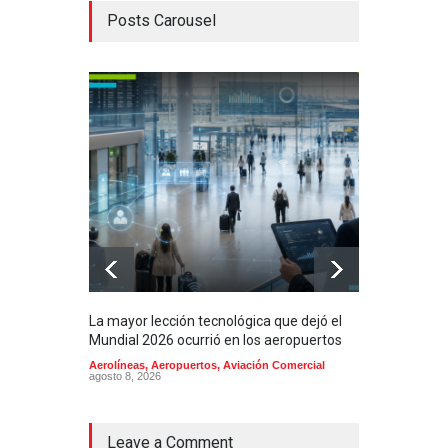
Posts Carousel
La mayor lección tecnológica que dejó el
Méxi
Mundial 2026 ocurrió en los aeropuertos
aero
mill
Aerolíneas
,
Aeropuertos
,
Aviación Comercial
agosto 8, 2026
2025
Aero
Cienc
agost
Leave a Comment