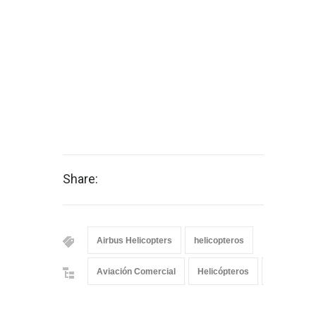
Share:
Airbus Helicopters
helicopteros
Aviación Comercial
Helicópteros
Helicoptero