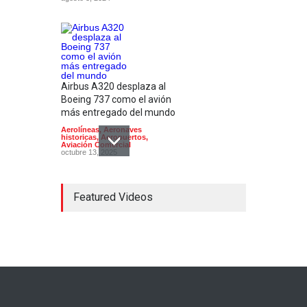
Airbus A320 desplaza al
Boeing 737 como el avión
más entregado del mundo
Aerolíneas
,
Aeronaves
historicas
,
Aeropuertos
,
Aviación Comercial
octubre 13, 2025
Featured Videos
La aerolínea mexicana
Aeromar cierra
operaciones
Aerolíneas
febrero 16, 2023