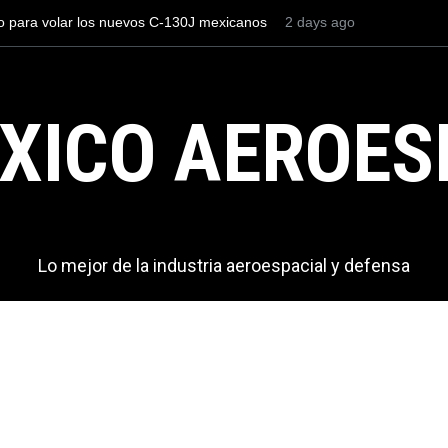
os el AIFA está entre los aeropuertos con
3 days ago
La industria naval mex
nacionales de México, pero muy lejos del
Armada de México
XICO AEROES
Lo mejor de la industria aeroespacial y defensa