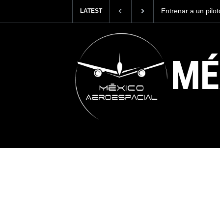
Con 35,900 pasajer
LATEST
más viajeros inter
AICM.
MÉ