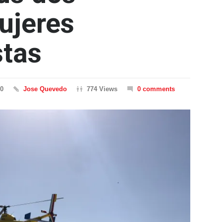
ujeres
stas
20
Jose Quevedo
774 Views
0 comments