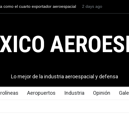
val mexicana construirá 32 BUQUES para la
2 days ago
La mayor lección te
ico
en los aeropuertos
XICO AEROES
Lo mejor de la industria aeroespacial y defensa
rolíneas
Aeropuertos
Industria
Opinión
Gale