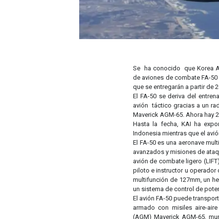
Se ha conocido que Korea Ae
de aviones de combate FA-50 
que se entregarán a partir de 
El FA-50 se deriva del entr
avión táctico gracias a un ra
Maverick AGM-65. Ahora hay 2
Hasta la fecha, KAI ha expor
Indonesia mientras que el avió
El FA-50 es una aeronave mult
avanzados y misiones de ataqu
avión de combate ligero (LIF
piloto e instructor u operado
multifunción de 127mm, un he
un sistema de control de pot
El avión FA-50 puede transport
armado con misiles aire-aire
(AGM) Maverick AGM-65, mun