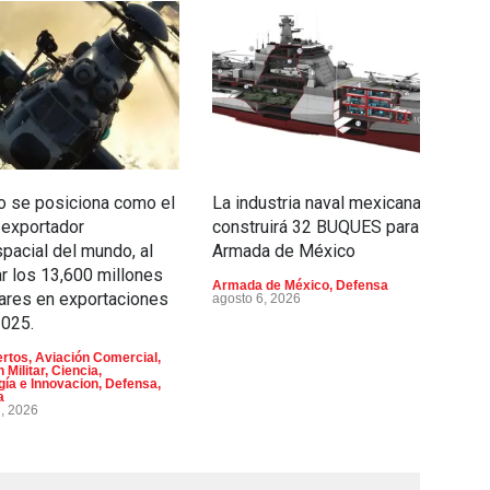
 se posiciona como el
La industria naval mexicana
En
 exportador
construirá 32 BUQUES para la
l
pacial del mundo, al
Armada de México
m
r los 13,600 millones
m
Armada de México
,
Defensa
ares en exportaciones
agosto 6, 2026
Av
2025.
rtos
,
Aviación Comercial
,
 Militar
,
Ciencia,
gía e Innovacion
,
Defensa
,
a
7, 2026