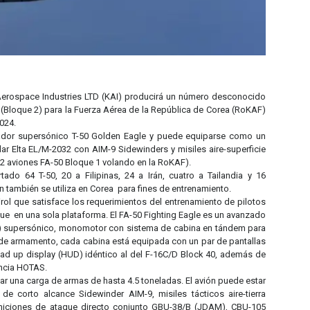
rospace Industries LTD (KAI) producirá un número desconocido
(Bloque 2) para la Fuerza Aérea de la República de Corea (RoKAF)
2024.
enador supersónico T-50 Golden Eagle y puede equiparse como un
dar Elta EL/M-2032 con AIM-9 Sidewinders y misiles aire-superficie
2 aviones FA-50 Bloque 1 volando en la RoKAF).
tado 64 T-50, 20 a Filipinas, 24 a Irán, cuatro a Tailandia y 16
n también se utiliza en Corea para fines de entrenamiento.
irol que satisface los requerimientos del entrenamiento de pilotos
e en una sola plataforma. El FA-50 Fighting Eagle es un avanzado
T) supersónico, monomotor con sistema de cabina en tándem para
r de armamento, cada cabina está equipada con un par de pantallas
ad up display (HUD) idéntico al del F-16C/D Block 40, además de
encia HOTAS.
ar una carga de armas de hasta 4.5 toneladas. El avión puede estar
 de corto alcance Sidewinder AIM-9, misiles tácticos aire-tierra
iciones de ataque directo conjunto GBU-38/B (JDAM), CBU-105