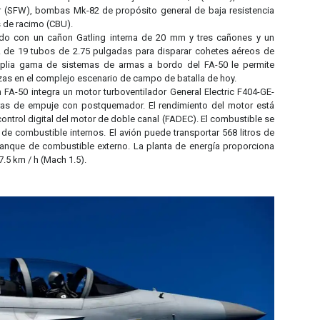
 (SFW), bombas Mk-82 de propósito general de baja resistencia
 de racimo (CBU).
ado con un cañon Gatling interna de 20 mm y tres cañones y un
 de 19 tubos de 2.75 pulgadas para disparar cohetes aéreos de
mplia gama de sistemas de armas a bordo del FA-50 le permite
zas en el complejo escenario de campo de batalla de hoy.
n FA-50 integra un motor turboventilador General Electric F404-GE-
bras de empuje con postquemador. El rendimiento del motor está
ontrol digital del motor de doble canal (FADEC). El combustible se
de combustible internos. El avión puede transportar 568 litros de
tanque de combustible externo. La planta de energía proporciona
.5 km / h (Mach 1.5).