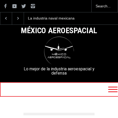
La industria naval mexicana
Entrenar a un piloto p
construirá 32 BUQUES para
volar los nuevos C-13
la Armada de México
mexicanos cuesta 2.9
MÉXICO AEROESPACIAL
millones de dólares
Lo mejor de la industria aeroespacial y
defensa