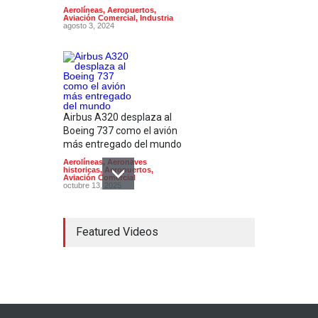
Aerolíneas
,
Aeropuertos
,
Aviación Comercial
,
Industria
agosto 3, 2024
Airbus A320 desplaza al
Boeing 737 como el avión
más entregado del mundo
Aerolíneas
,
Aeronaves
historicas
,
Aeropuertos
,
Aviación Comercial
octubre 13, 2025
Featured Videos
Iberia primer operador del
nuevo A321XLR