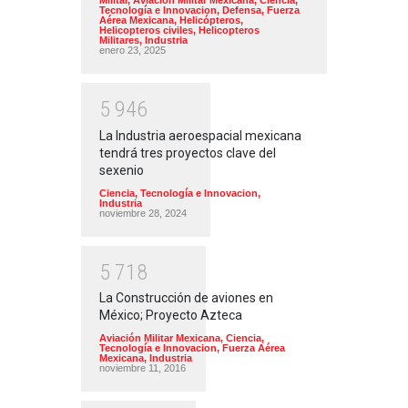
Militar
,
Aviación Militar Mexicana
,
Ciencia,
Tecnología e Innovacion
,
Defensa
,
Fuerza
Aérea Mexicana
,
Helicópteros
,
Helicopteros civiles
,
Helicopteros
Militares
,
Industria
enero 23, 2025
5
9
4
6
La Industria aeroespacial mexicana
tendrá tres proyectos clave del
sexenio
Ciencia, Tecnología e Innovacion
,
Industria
noviembre 28, 2024
5
7
1
8
La Construcción de aviones en
México; Proyecto Azteca
Aviación Militar Mexicana
,
Ciencia,
Tecnología e Innovacion
,
Fuerza Aérea
Mexicana
,
Industria
noviembre 11, 2016