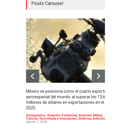
Posts Carousel
México se posiciona como el cuarto exportador
La i
aeroespacial del mundo, al superar los 13,600
BUQU
millones de dólares en exportaciones en el
Arma
2025.
Aeropuertos
,
Aviación Comercial
,
Aviación Militar
,
Ciencia, Tecnología e Innovacion
,
Defensa
,
Industria
agosto 7, 2026