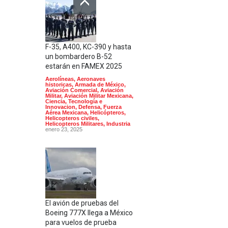
F-35, A400, KC-390 y hasta
un bombardero B-52
estarán en FAMEX 2025
Aerolíneas
,
Aeronaves
historicas
,
Armada de México
,
Aviación Comercial
,
Aviación
Militar
,
Aviación Militar Mexicana
,
Ciencia, Tecnología e
Innovacion
,
Defensa
,
Fuerza
Aérea Mexicana
,
Helicópteros
,
Helicopteros civiles
,
Helicopteros Militares
,
Industria
enero 23, 2025
El avión de pruebas del
Boeing 777X llega a México
para vuelos de prueba