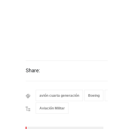
Share:
avión cuarta generación
Boeing
Boeing F-1
Aviación Militar