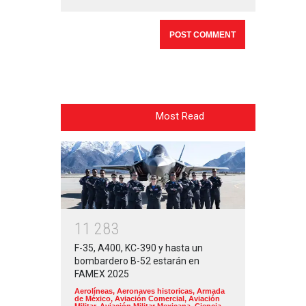
Most Read
1
1
2
8
3
F-35, A400, KC-390 y hasta un
bombardero B-52 estarán en
FAMEX 2025
Aerolíneas
,
Aeronaves historicas
,
Armada
de México
,
Aviación Comercial
,
Aviación