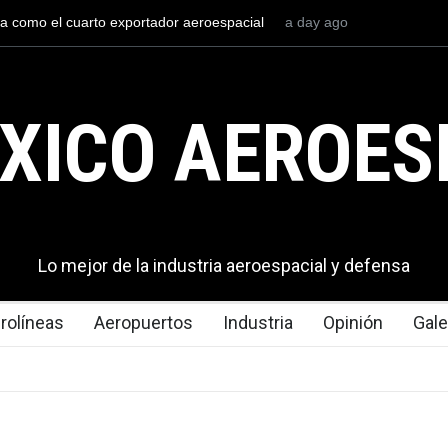
l mexicana construirá 32 BUQUES para la
3 days ago
La mayor lección tecno
en los aeropuertos
XICO AEROES
Lo mejor de la industria aeroespacial y defensa
rolíneas
Aeropuertos
Industria
Opinión
Gale