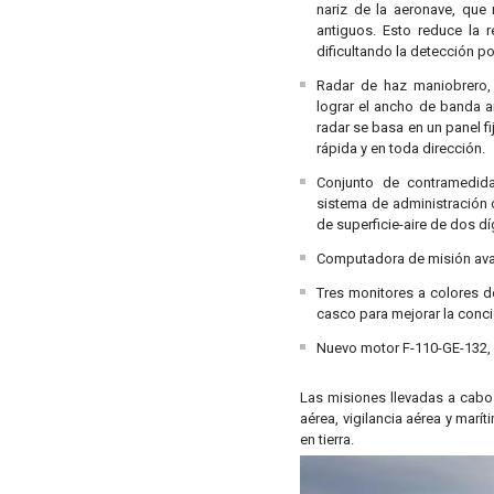
nariz de la aeronave, que
antiguos. Esto reduce la r
dificultando la detección p
Radar de haz maniobrero, 
lograr el ancho de banda a
radar se basa en un panel f
rápida y en toda dirección.
Conjunto de contramedida
sistema de administración 
de superficie-aire de dos dí
Computadora de misión avan
Tres monitores a colores d
casco para mejorar la concie
Nuevo motor F-110-GE-132, 
Las misiones llevadas a cabo
aérea, vigilancia aérea y marí
en tierra.