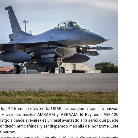
 los F-16 en servicio en la USAF se equiparon con las nuevas
re – aire: los mísiles AMRAAM y ASRAAM. El Raytheon AIM-120
rgo alcance aire-aire) es un misil avanzado anti aéreo que puede
ondición atmosférica, y ser disparado más allá del horizonte. Este
 Sparrow.
vanzado de corto alcance aire-aire) es lo último en tecnología