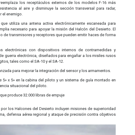
 reemplaza los receptáculos externos de los modelos F-16 más
esistencia al aire y disminuye la sección transversal para radar,
or el enemigo.
que utiliza una antena activa electrónicamente escaneada para
mplia necesario para apoyar la misión del Halcón del Desierto. El
ijo de transmisores y receptores que pueden emitir haces de forma
s electrónicas con dispositivos internos de contramedidas y
de guerra electrónica, diseñados para engañar a los misiles rusos
gitos, tales como el SA-10 y el SA-12.
zada para mejorar la integración del sensor y los armamentos.
e 5» x 5» en la cabina del piloto y un sistema de guía montado en
ncia situacional del piloto.
que produce 32.000 libras de empuje
 por los Halcones del Desierto incluyen misiones de superioridad
tima, defensa aérea regional y ataque de precisión contra objetivos