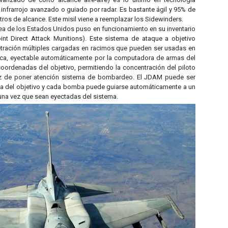
 infrarrojo avanzado o guiado por radar. Es bastante ágil y 95% de
etros de alcance. Este misil viene a reemplazar los Sidewinders.
érea de los Estados Unidos puso en funcionamiento en su inventario
nt Direct Attack Munitions). Este sistema de ataque a objetivo
tración múltiples cargadas en racimos que pueden ser usadas en
ica, eyectable automáticamente por la computadora de armas del
oordenadas del objetivo, permitiendo la concentración del piloto
ez de poner atención sistema de bombardeo. El JDAM puede ser
cia del objetivo y cada bomba puede guiarse automáticamente a un
una vez que sean eyectadas del sistema.