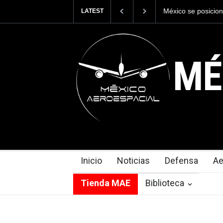
La industria nava
LATEST
Armada de México
MÉ
Inicio
Noticias
Defensa
Ae
Tienda MAE
Biblioteca