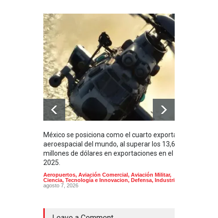
México se posiciona como el cuarto exportador
La i
aeroespacial del mundo, al superar los 13,600
BUQU
millones de dólares en exportaciones en el
Arma
2025.
Aeropuertos
,
Aviación Comercial
,
Aviación Militar
,
Ciencia, Tecnología e Innovacion
,
Defensa
,
Industria
agosto 7, 2026
Leave a Comment