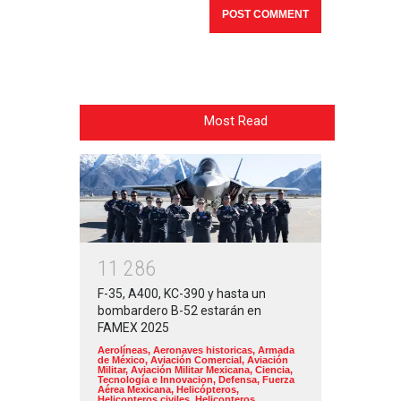
Most Read
1
1
2
8
6
F-35, A400, KC-390 y hasta un
bombardero B-52 estarán en
FAMEX 2025
Aerolíneas
,
Aeronaves historicas
,
Armada
de México
,
Aviación Comercial
,
Aviación
Militar
,
Aviación Militar Mexicana
,
Ciencia,
Tecnología e Innovacion
,
Defensa
,
Fuerza
Aérea Mexicana
,
Helicópteros
,
Helicopteros civiles
,
Helicopteros