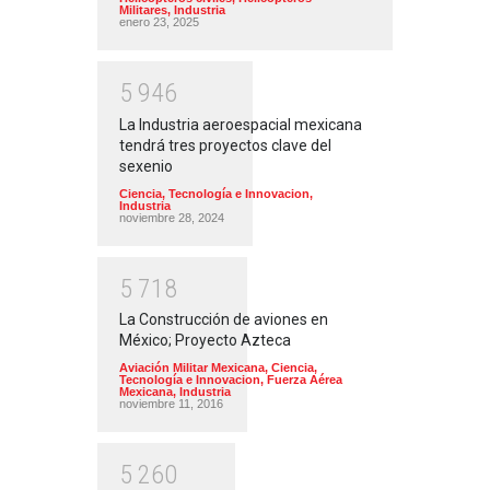
Militares
,
Industria
enero 23, 2025
5
9
4
6
La Industria aeroespacial mexicana
tendrá tres proyectos clave del
sexenio
Ciencia, Tecnología e Innovacion
,
Industria
noviembre 28, 2024
5
7
1
8
La Construcción de aviones en
México; Proyecto Azteca
Aviación Militar Mexicana
,
Ciencia,
Tecnología e Innovacion
,
Fuerza Aérea
Mexicana
,
Industria
noviembre 11, 2016
5
2
6
0