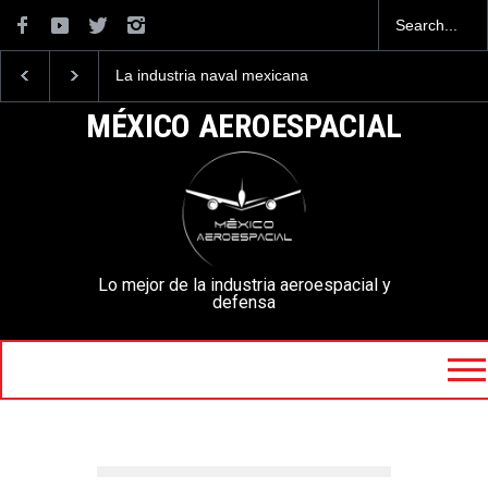
La industria naval mexicana
Entrenar a un piloto p
construirá 32 BUQUES para
volar los nuevos C-13
la Armada de México
mexicanos cuesta 2.9
MÉXICO AEROESPACIAL
millones de dólares
Lo mejor de la industria aeroespacial y
defensa