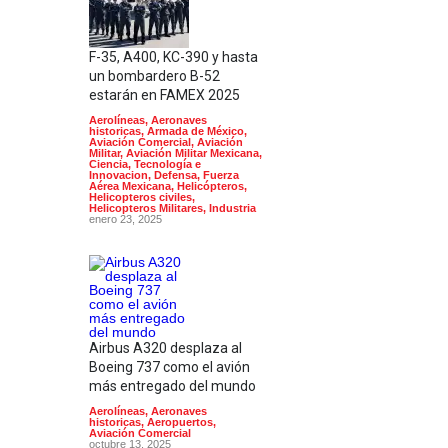
F-35, A400, KC-390 y hasta
un bombardero B-52
estarán en FAMEX 2025
Aerolíneas
,
Aeronaves
historicas
,
Armada de México
,
Aviación Comercial
,
Aviación
Militar
,
Aviación Militar Mexicana
,
Ciencia, Tecnología e
Innovacion
,
Defensa
,
Fuerza
Aérea Mexicana
,
Helicópteros
,
Helicopteros civiles
,
Helicopteros Militares
,
Industria
enero 23, 2025
Airbus A320 desplaza al
Boeing 737 como el avión
más entregado del mundo
Aerolíneas
,
Aeronaves
historicas
,
Aeropuertos
,
Aviación Comercial
octubre 13, 2025