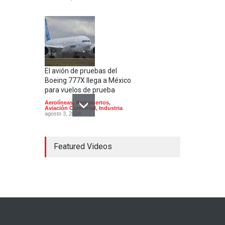
El avión de pruebas del
Boeing 777X llega a México
para vuelos de prueba
Aerolíneas
,
Aeropuertos
,
Aviación Comercial
,
Industria
agosto 3, 2024
Featured Videos
Mexicana de aviación será la
primera aerolínea en México
en operar los nuevos
aviones Embraer E195 E2