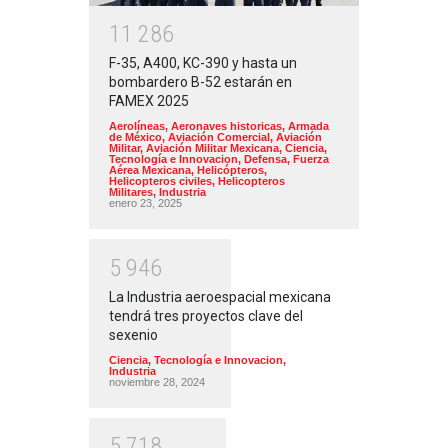
1
1
2
8
6
F-35, A400, KC-390 y hasta un
bombardero B-52 estarán en
FAMEX 2025
Aerolíneas
,
Aeronaves historicas
,
Armada
de México
,
Aviación Comercial
,
Aviación
Militar
,
Aviación Militar Mexicana
,
Ciencia,
Tecnología e Innovacion
,
Defensa
,
Fuerza
Aérea Mexicana
,
Helicópteros
,
Helicopteros civiles
,
Helicopteros
Militares
,
Industria
enero 23, 2025
5
9
4
6
La Industria aeroespacial mexicana
tendrá tres proyectos clave del
sexenio
Ciencia, Tecnología e Innovacion
,
Industria
noviembre 28, 2024
5
7
1
8