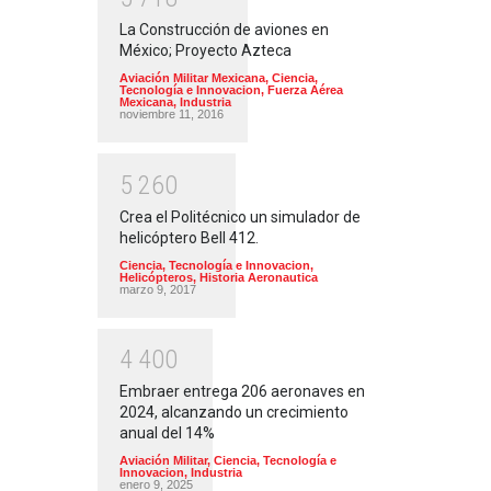
La Construcción de aviones en
México; Proyecto Azteca
Aviación Militar Mexicana
,
Ciencia,
Tecnología e Innovacion
,
Fuerza Aérea
Mexicana
,
Industria
noviembre 11, 2016
5
2
6
0
Crea el Politécnico un simulador de
helicóptero Bell 412.
Ciencia, Tecnología e Innovacion
,
Helicópteros
,
Historia Aeronautica
marzo 9, 2017
4
4
0
0
Embraer entrega 206 aeronaves en
2024, alcanzando un crecimiento
anual del 14%
Aviación Militar
,
Ciencia, Tecnología e
Innovacion
,
Industria
enero 9, 2025