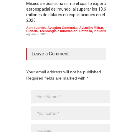
México se posiciona como el cuarto exportador
La i
aeroespacial del mundo, al superar los 13,600
BUQU
millones de dólares en exportaciones en el
Arma
2025.
Aeropuertos
,
Aviación Comercial
,
Aviación Militar
,
Ciencia, Tecnología e Innovacion
,
Defensa
,
Industria
agosto 7, 2026
Leave a Comment
Your email address will not be published.
Required fields are marked with *