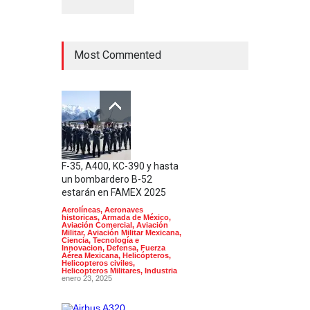
Most Commented
F-35, A400, KC-390 y hasta
un bombardero B-52
estarán en FAMEX 2025
Aerolíneas
,
Aeronaves
historicas
,
Armada de México
,
Aviación Comercial
,
Aviación
Militar
,
Aviación Militar Mexicana
,
Ciencia, Tecnología e
Innovacion
,
Defensa
,
Fuerza
Aérea Mexicana
,
Helicópteros
,
Helicopteros civiles
,
Helicopteros Militares
,
Industria
enero 23, 2025