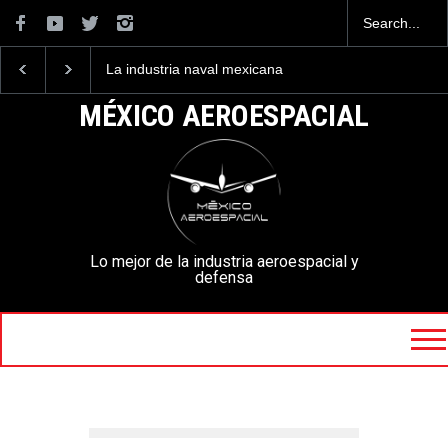
La industria naval mexicana
Entrenar a un piloto para
construirá 32 BUQUES para
volar los nuevos C-130J
la Armada de México
mexicanos cuesta 2.9
MÉXICO AEROESPACIAL
millones de dólares
Lo mejor de la industria aeroespacial y
defensa