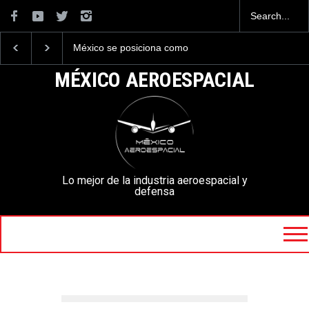
La industria naval mexicana
La mayor lección
construirá 32 BUQUES para
tecnológica que dejó e
la Armada de México
Mundial 2026 ocurrió 
MÉXICO AEROESPACIAL
aeropuertos
Lo mejor de la industria aeroespacial y
defensa