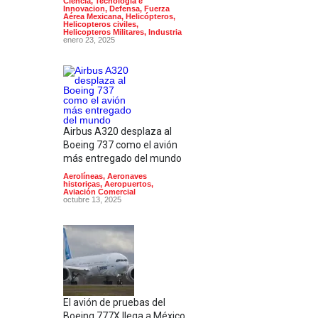
Ciencia, Tecnología e
Innovacion
,
Defensa
,
Fuerza
Aérea Mexicana
,
Helicópteros
,
Helicopteros civiles
,
Helicopteros Militares
,
Industria
enero 23, 2025
Airbus A320 desplaza al
Boeing 737 como el avión
más entregado del mundo
Aerolíneas
,
Aeronaves
historicas
,
Aeropuertos
,
Aviación Comercial
octubre 13, 2025
El avión de pruebas del
Boeing 777X llega a México