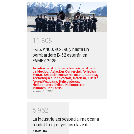
1
1
3
0
8
F-35, A400, KC-390 y hasta un
bombardero B-52 estarán en
FAMEX 2025
Aerolíneas
,
Aeronaves historicas
,
Armada
de México
,
Aviación Comercial
,
Aviación
Militar
,
Aviación Militar Mexicana
,
Ciencia,
Tecnología e Innovacion
,
Defensa
,
Fuerza
Aérea Mexicana
,
Helicópteros
,
Helicopteros civiles
,
Helicopteros
Militares
,
Industria
enero 23, 2025
5
9
5
2
La Industria aeroespacial mexicana
tendrá tres proyectos clave del
sexenio