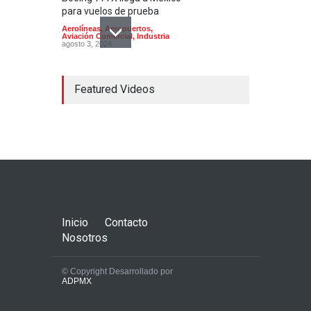
para vuelos de prueba
Aerolíneas
,
Aeropuertos
,
Aviación Comercial
,
Industria
agosto 3, 2024
Featured Videos
Aeropuerto de Culiacán;
estado de sitio
Aerolíneas
,
Aeropuertos
,
Aviación Comercial
,
Aviación
Militar
,
Helicópteros
enero 7, 2023
Inicio
Contacto
Nosotros
© Copyright Desarrollado por
ADPMX
El aeropuerto de Tulum