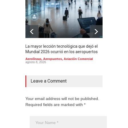
La mayor lección tecnológica que dejó el
Méxi
Mundial 2026 ocurrió en los aeropuertos
aero
mill
Aerolíneas
,
Aeropuertos
,
Aviación Comercial
agosto 8, 2026
2025
Aero
Cienc
agost
Leave a Comment
Your email address will not be published.
Required fields are marked with *