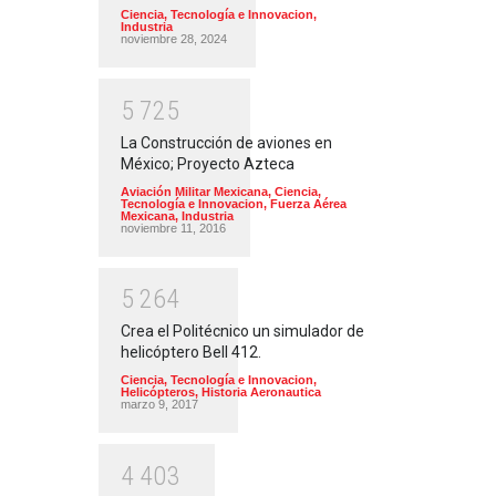
Ciencia, Tecnología e Innovacion
,
Industria
noviembre 28, 2024
5
7
2
5
La Construcción de aviones en
México; Proyecto Azteca
Aviación Militar Mexicana
,
Ciencia,
Tecnología e Innovacion
,
Fuerza Aérea
Mexicana
,
Industria
noviembre 11, 2016
5
2
6
4
Crea el Politécnico un simulador de
helicóptero Bell 412.
Ciencia, Tecnología e Innovacion
,
Helicópteros
,
Historia Aeronautica
marzo 9, 2017
4
4
0
3