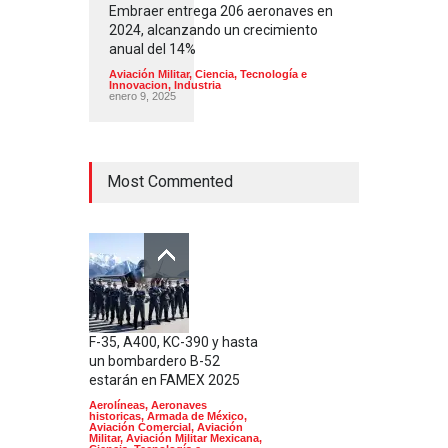
Embraer entrega 206 aeronaves en
2024, alcanzando un crecimiento
anual del 14%
Aviación Militar
,
Ciencia, Tecnología e
Innovacion
,
Industria
enero 9, 2025
Most Commented
F-35, A400, KC-390 y hasta
un bombardero B-52
estarán en FAMEX 2025
Aerolíneas
,
Aeronaves
historicas
,
Armada de México
,
Aviación Comercial
,
Aviación
Militar
,
Aviación Militar Mexicana
,