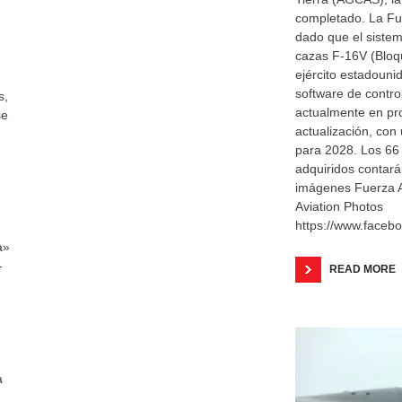
completado. La Fu
dado que el sistem
cazas F-16V (Bloqu
ejército estadouni
software de contro
s,
actualmente en pr
se
actualización, con 
para 2028. Los 66
adquiridos contar
imágenes Fuerza 
Aviation Photos
https://www.faceb
a»
-
READ MORE
a