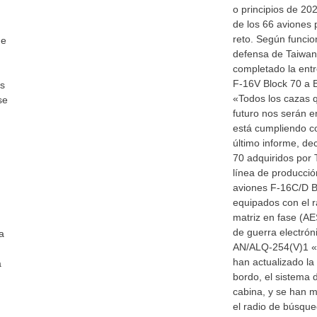
o principios de 20
de los 66 aviones
reto. Según funcio
ue
defensa de Taiwan
completado la entr
F-16V Block 70 a B
os
«Todos los cazas 
se
futuro nos serán e
está cumpliendo c
último informe, d
70 adquiridos por 
línea de producci
aviones F-16C/D B
equipados con el r
matriz en fase (A
,
de guerra electrón
a
AN/ALQ-254(V)1 «V
han actualizado l
a
bordo, el sistema d
cabina, y se han 
el radio de búsque