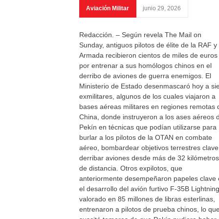
Aviación Militar
junio 29, 2026
Redacción. – Según revela The Mail on
Sunday, antiguos pilotos de élite de la RAF y 
Armada recibieron cientos de miles de euros
por entrenar a sus homólogos chinos en el
derribo de aviones de guerra enemigos. El
Ministerio de Estado desenmascaró hoy a si
exmilitares, algunos de los cuales viajaron a
bases aéreas militares en regiones remotas 
China, donde instruyeron a los ases aéreos 
Pekín en técnicas que podían utilizarse para
burlar a los pilotos de la OTAN en combate
aéreo, bombardear objetivos terrestres clave
derribar aviones desde más de 32 kilómetros
de distancia. Otros expilotos, que
anteriormente desempeñaron papeles clave
el desarrollo del avión furtivo F-35B Lightning
valorado en 85 millones de libras esterlinas,
entrenaron a pilotos de prueba chinos, lo qu