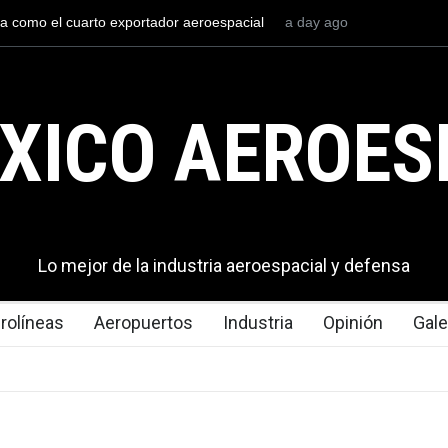
aval mexicana construirá 32 BUQUES para la
a day ago
La mayor lección t
xico
en los aeropuertos
XICO AEROES
Lo mejor de la industria aeroespacial y defensa
rolíneas
Aeropuertos
Industria
Opinión
Gale