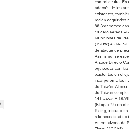
control de tiro. E
además de las arma
existentes, tambié
recién adquiridos 
88 (contramedidas 
crucero aéreos A
Municiones de Pre
(JSOW) AGM-154, 
de ataque de preci
Asimismo, se espe
Ataque Directo Co
equipadas con kits
existentes en el e
incorporen a los 
de Taiwán. Al mis
de Taiwan completó
141 cazas F-16A/B
0
(Bloque 72) en el
Rising, iniciado e
a la necesidad de 
Automatizado de P
Tierra (AGCAS), la