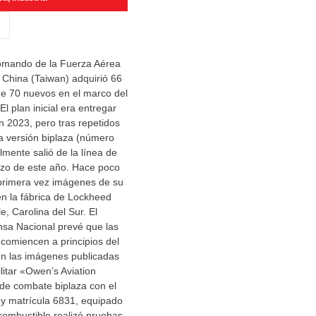
omando de la Fuerza Aérea
 China (Taiwan) adquirió 66
e 70 nuevos en el marco del
l plan inicial era entregar
n 2023, pero tras repetidos
ra versión biplaza (número
lmente salió de la línea de
zo de este año. Hace poco
 primera vez imágenes de su
n la fábrica de Lockheed
e, Carolina del Sur. El
nsa Nacional prevé que las
comiencen a principios del
n las imágenes publicadas
ilitar «Owen’s Aviation
de combate biplaza con el
y matrícula 6831, equipado
combustible realizó pruebas