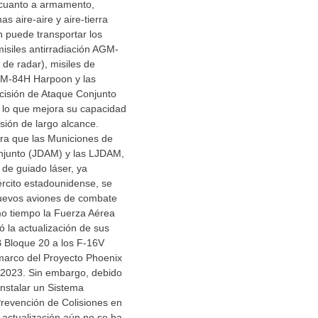
n cuanto a armamento,
s aire-aire y aire-tierra
n puede transportar los
misiles antirradiación AGM-
de radar), misiles de
GM-84H Harpoon y las
cisión de Ataque Conjunto
lo que mejora su capacidad
sión de largo alcance.
ra que las Municiones de
njunto (JDAM) y las LJDAM,
 de guiado láser, ya
jército estadounidense, se
nuevos aviones de combate
mo tiempo la Fuerza Aérea
 la actualización de sus
 Bloque 20 a los F-16V
 marco del Proyecto Phoenix
n 2023. Sin embargo, debido
instalar un Sistema
revención de Colisiones en
 actualización aún no se ha