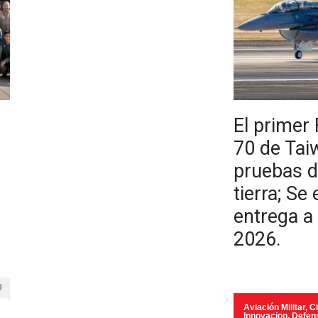
El primer
70 de Tai
pruebas d
tierra; Se
entrega a 
2026.
0
Aviación Militar
,
Ci
Innovacion
,
Defen