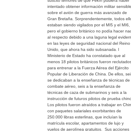
suscitó temores de que Pekín pudiera haber
intentado obtener información militar sensibl
sobre el avión de guerra más avanzado de
Gran Bretaña. Sorprendentemente, todos ell
estaban siendo vigilados por el MI5 y el MI6,
pero el gobierno británico no podía hacer na
al respecto debido a una laguna legal eviden
en las leyes de seguridad nacional del Reino
Unido, que ahora ha sido subsanada. l
Ministerio de Estado ha constatado que al
menos 18 pilotos británicos fueron reclutado
para entrenar a la Fuerza Aérea del Ejército
Popular de Liberación de China. De ellos, sei
se dedicaban a la enseñanza de técnicas de
combate aéreo, seis a la enseñanza de
técnicas de caza de submarinos y seis a la
instrucción de futuros pilotos de prueba chin
Los pilotos fueron atraídos a trabajar en Chi
con paquetes salariales exorbitantes de
250.000 libras esterlinas, que incluían la
matrícula escolar, apartamentos de lujo y
vuelos de aerolínea gratuitos. Sus acciones