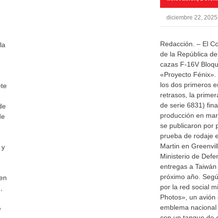
diciembre 22, 2025
Redacción. – El C
la
de la República de
cazas F-16V Bloqu
«Proyecto Fénix». E
los dos primeros e
ete
retrasos, la prime
de serie 6831) fina
de
producción en mar
de
se publicaron por
prueba de rodaje e
Martin en Greenvill
 y
Ministerio de Defe
entregas a Taiwán 
próximo año. Segú
 en
por la red social m
,
Photos», un avión 
emblema nacional 
e
con un tanque de 