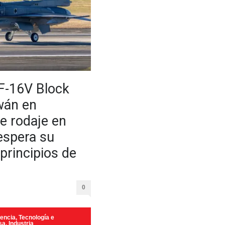
 F-16V Block
wán en
e rodaje en
 espera su
principios de
0
encia, Tecnología e
sa
,
Industria