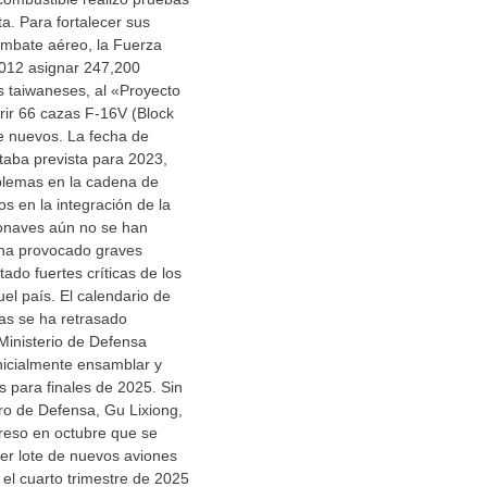
ta. Para fortalecer sus
mbate aéreo, la Fuerza
012 asignar 247,200
s taiwaneses, al «Proyecto
rir 66 cazas F-16V (Block
 nuevos. La fecha de
staba prevista para 2023,
blemas en la cadena de
os en la integración de la
ronaves aún no se han
 ha provocado graves
tado fuertes críticas de los
uel país. El calendario de
as se ha retrasado
Ministerio de Defensa
nicialmente ensamblar y
s para finales de 2025. Sin
ro de Defensa, Gu Lixiong,
reso en octubre que se
er lote de nuevos aviones
 el cuarto trimestre de 2025