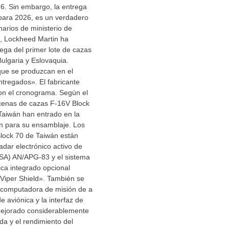
26. Sin embargo, la entrega
 para 2026, es un verdadero
narios de ministerio de
, Lockheed Martin ha
ega del primer lote de cazas
ulgaria y Eslovaquia.
que se produzcan en el
ntregados». El fabricante
on el cronograma. Según el
ecenas de cazas F-16V Block
Taiwán han entrado en la
ón para su ensamblaje. Los
lock 70 de Taiwán están
adar electrónico activo de
ESA) AN/APG-83 y el sistema
ica integrado opcional
iper Shield». También se
a computadora de misión de a
e aviónica y la interfaz de
mejorado considerablemente
da y el rendimiento del