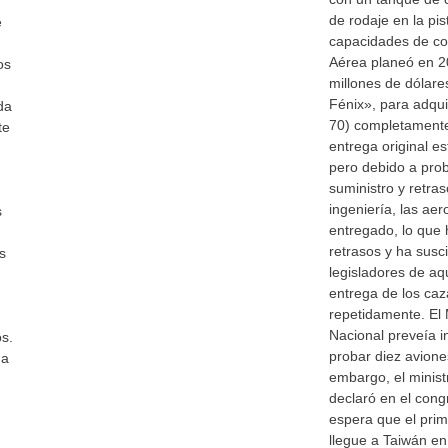
de rodaje en la pis
e
capacidades de co
Aérea planeó en 2
os
millones de dólare
Fénix», para adqui
da
70) completamente
te
entrega original e
pero debido a pro
suministro y retras
ingeniería, las ae
s
entregado, lo que
retrasos y ha susci
s
legisladores de aq
entrega de los caz
repetidamente. El 
Nacional preveía i
os.
probar diez avione
na
embargo, el minist
declaró en el cong
espera que el prim
llegue a Taiwán en