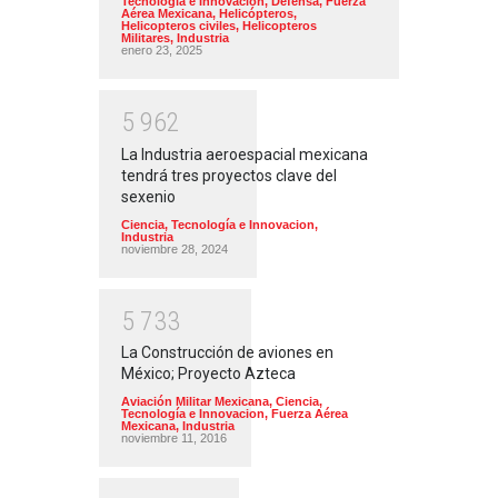
Tecnología e Innovacion
,
Defensa
,
Fuerza
Aérea Mexicana
,
Helicópteros
,
Helicopteros civiles
,
Helicopteros
Militares
,
Industria
enero 23, 2025
5
9
6
2
La Industria aeroespacial mexicana
tendrá tres proyectos clave del
sexenio
Ciencia, Tecnología e Innovacion
,
Industria
noviembre 28, 2024
5
7
3
3
La Construcción de aviones en
México; Proyecto Azteca
Aviación Militar Mexicana
,
Ciencia,
Tecnología e Innovacion
,
Fuerza Aérea
Mexicana
,
Industria
noviembre 11, 2016