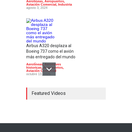
Aerolíneas
,
Aeropuertos
,
Aviación Comercial
,
Industria
agosto 3, 2024
Airbus A320 desplaza al
Boeing 737 como el avión
más entregado del mundo
Aerolíneas
,
Aeronaves
historicas
,
Aeropuertos
,
Aviación Comercial
octubre 13, 2025
Featured Videos
El modelo de avión
sostenible X-66 de la NASA
supera las primeras pruebas