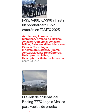
F-35, A400, KC-390 y hasta
un bombardero B-52
estarán en FAMEX 2025
Aerolíneas
,
Aeronaves
historicas
,
Armada de México
,
Aviación Comercial
,
Aviación
Militar
,
Aviación Militar Mexicana
,
Ciencia, Tecnología e
Innovacion
,
Defensa
,
Fuerza
Aérea Mexicana
,
Helicópteros
,
Helicopteros civiles
,
Helicopteros Militares
,
Industria
enero 23, 2025
El avión de pruebas del
Boeing 777X llega a México
para vuelos de prueba