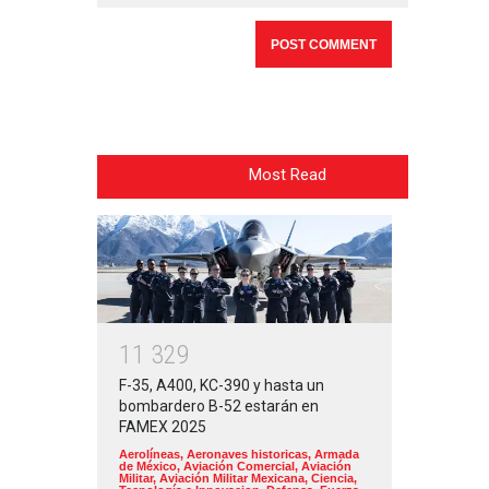
Most Read
1
1
3
2
9
F-35, A400, KC-390 y hasta un
bombardero B-52 estarán en
FAMEX 2025
Aerolíneas
,
Aeronaves historicas
,
Armada
de México
,
Aviación Comercial
,
Aviación
Militar
,
Aviación Militar Mexicana
,
Ciencia,