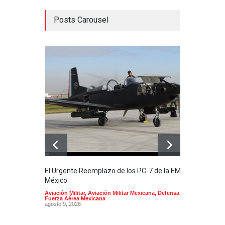
Posts Carousel
El Urgente Reemplazo de los PC-7 de la EMA en
La m
México
Mund
Aviación Militar
,
Aviación Militar Mexicana
,
Defensa
,
Aerol
Fuerza Aérea Mexicana
agost
agosto 9, 2026