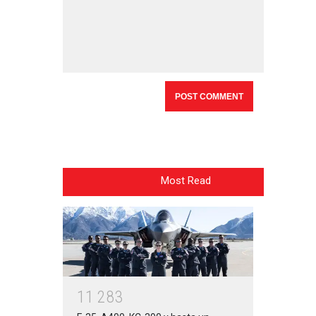
Most Read
1
1
2
8
3