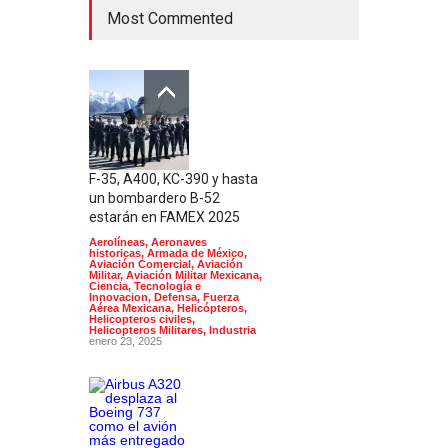
Most Commented
F-35, A400, KC-390 y hasta
un bombardero B-52
estarán en FAMEX 2025
Aerolíneas
,
Aeronaves
historicas
,
Armada de México
,
Aviación Comercial
,
Aviación
Militar
,
Aviación Militar Mexicana
,
Ciencia, Tecnología e
Innovacion
,
Defensa
,
Fuerza
Aérea Mexicana
,
Helicópteros
,
Helicopteros civiles
,
Helicopteros Militares
,
Industria
enero 23, 2025