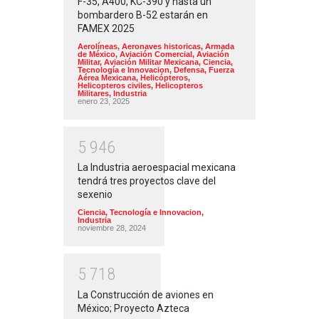
F-35, A400, KC-390 y hasta un
bombardero B-52 estarán en
FAMEX 2025
Aerolíneas
,
Aeronaves historicas
,
Armada
de México
,
Aviación Comercial
,
Aviación
Militar
,
Aviación Militar Mexicana
,
Ciencia,
Tecnología e Innovacion
,
Defensa
,
Fuerza
Aérea Mexicana
,
Helicópteros
,
Helicopteros civiles
,
Helicopteros
Militares
,
Industria
enero 23, 2025
5
9
4
6
La Industria aeroespacial mexicana
tendrá tres proyectos clave del
sexenio
Ciencia, Tecnología e Innovacion
,
Industria
noviembre 28, 2024
5
7
1
8
La Construcción de aviones en
México; Proyecto Azteca