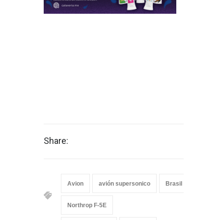
Share:
Avion
avión supersonico
Brasil
Embrae
Northrop F-5E