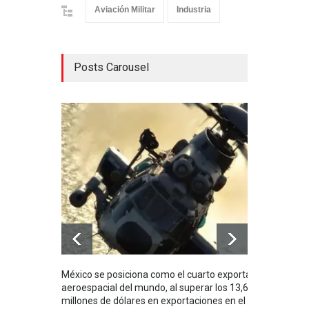
Aviación Militar
Industria
Posts Carousel
México se posiciona como el cuarto exportador
La i
aeroespacial del mundo, al superar los 13,600
BUQU
millones de dólares en exportaciones en el
Arma