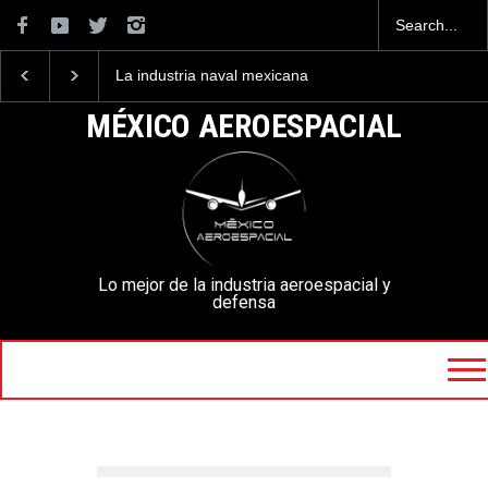
La industria naval mexicana
Entrenar a un piloto para
construirá 32 BUQUES para
volar los nuevos C-130J
la Armada de México
mexicanos cuesta 2.9
MÉXICO AEROESPACIAL
millones de dólares
Lo mejor de la industria aeroespacial y
defensa