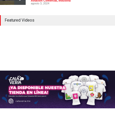
Aviación Comercial
,
Industria
agosto 3, 2024
Bombardier inicia en México
Featured Videos
la producción del Global
8000, el avión civil más
rápido desde el Concorde
Aerolíneas
,
Aviación Comercial
,
Industria
octubre 24, 2024
Airbus anuncia la entrega de
766 aviones comerciales en
2024
Aerolíneas
,
Aeropuertos
,
Aviación Comercial
enero 16, 2025