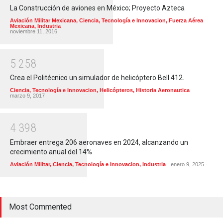
La Construcción de aviones en México; Proyecto Azteca
Aviación Militar Mexicana
,
Ciencia, Tecnología e Innovacion
,
Fuerza Aérea
Mexicana
,
Industria
noviembre 11, 2016
5
2
5
8
Crea el Politécnico un simulador de helicóptero Bell 412.
Ciencia, Tecnología e Innovacion
,
Helicópteros
,
Historia Aeronautica
marzo 9, 2017
4
3
9
8
Embraer entrega 206 aeronaves en 2024, alcanzando un
crecimiento anual del 14%
Aviación Militar
,
Ciencia, Tecnología e Innovacion
,
Industria
enero 9, 2025
Most Commented