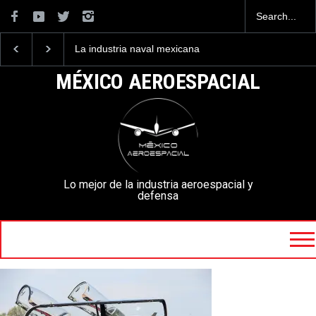
La industria naval mexicana
Entrenar a un piloto pa
construirá 32 BUQUES para
volar los nuevos C-130
la Armada de México
mexicanos cuesta 2.9
MÉXICO AEROESPACIAL
millones de dólares
Lo mejor de la industria aeroespacial y
defensa