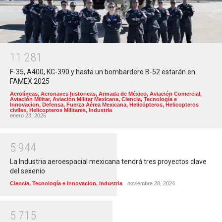
1
1
2
8
1
F-35, A400, KC-390 y hasta un bombardero B-52 estarán en
FAMEX 2025
Aerolíneas
,
Aeronaves historicas
,
Armada de México
,
Aviación Comercial
,
Aviación Militar
,
Aviación Militar Mexicana
,
Ciencia, Tecnología e
Innovacion
,
Defensa
,
Fuerza Aérea Mexicana
,
Helicópteros
,
Helicopteros
civiles
,
Helicopteros Militares
,
Industria
enero 23, 2025
5
9
4
4
La Industria aeroespacial mexicana tendrá tres proyectos clave
del sexenio
Ciencia, Tecnología e Innovacion
,
Industria
noviembre 28, 2024
5
7
1
5