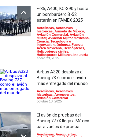
F-35, A400, KC-390 y hasta
un bombardero B-52
estarán en FAMEX 2025
Aerolíneas
,
Aeronaves
historicas
,
Armada de México
,
Aviación Comercial
,
Aviación
Militar
,
Aviación Militar Mexicana
,
Ciencia, Tecnología e
Innovacion
,
Defensa
,
Fuerza
Aérea Mexicana
,
Helicópteros
,
Helicopteros civiles
,
Helicopteros Militares
,
Industria
enero 23, 2025
Airbus A320 desplaza al
Boeing 737 como el avión
más entregado del mundo
Aerolíneas
,
Aeronaves
historicas
,
Aeropuertos
,
Aviación Comercial
octubre 13, 2025
El avión de pruebas del
Boeing 777X llega a México
para vuelos de prueba
Aerolíneas
,
Aeropuertos
,