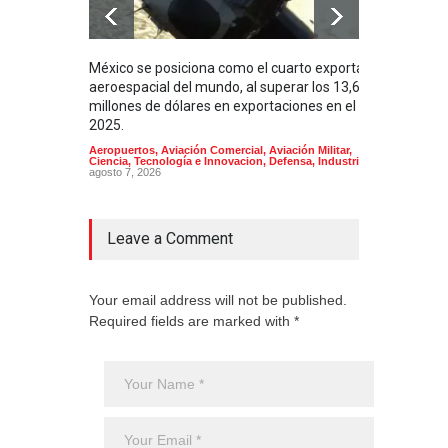
México se posiciona como el cuarto exportador
La i
aeroespacial del mundo, al superar los 13,600
BUQU
millones de dólares en exportaciones en el
Arma
2025.
Aeropuertos
,
Aviación Comercial
,
Aviación Militar
,
Ciencia, Tecnología e Innovacion
,
Defensa
,
Industria
agosto 7, 2026
Leave a Comment
Your email address will not be published.
Required fields are marked with *