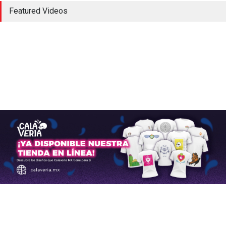
Concorde; el avión
Featured Videos
supersónico que venía a
México
Aerolíneas
,
Aeronaves
historicas
,
Aeropuertos
octubre 16, 2024
La AFAC autoriza que el
AICM pase de 43 a 44
operaciones por hora
Aerolíneas
,
Aeropuertos
mayo 27, 2025