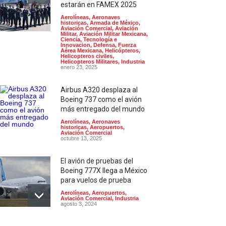
estarán en FAMEX 2025
Aerolíneas
,
Aeronaves
historicas
,
Armada de México
,
Aviación Comercial
,
Aviación
Militar
,
Aviación Militar Mexicana
,
Ciencia, Tecnología e
Innovacion
,
Defensa
,
Fuerza
Aérea Mexicana
,
Helicópteros
,
Helicopteros civiles
,
Helicopteros Militares
,
Industria
enero 23, 2025
Airbus A320 desplaza al
Boeing 737 como el avión
más entregado del mundo
Aerolíneas
,
Aeronaves
historicas
,
Aeropuertos
,
Aviación Comercial
octubre 13, 2025
El avión de pruebas del
Boeing 777X llega a México
para vuelos de prueba
Aerolíneas
,
Aeropuertos
,
Aviación Comercial
,
Industria
agosto 3, 2024