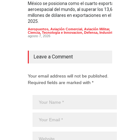
México se posiciona como el cuarto exportador
La i
aeroespacial del mundo, al superar los 13,600
BUQU
millones de dólares en exportaciones en el
Arma
2025.
Aeropuertos
,
Aviación Comercial
,
Aviación Militar
,
Ciencia, Tecnología e Innovacion
,
Defensa
,
Industria
agosto 7, 2026
Leave a Comment
Your email address will not be published.
Required fields are marked with *