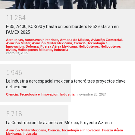
1
1
2
8
4
F-35, A400, KC-390 y hasta un bombardero B-52 estarán en
FAMEX 2025
Aerolíneas
,
Aeronaves historicas
,
Armada de México
,
Aviación Comercial
,
Aviación Militar
,
Aviación Militar Mexicana
,
Ciencia, Tecnología e
Innovacion
,
Defensa
,
Fuerza Aérea Mexicana
,
Helicópteros
,
Helicopteros
civiles
,
Helicopteros Militares
,
Industria
enero 23, 2025
5
9
4
6
La Industria aeroespacial mexicana tendrá tres proyectos clave
del sexenio
Ciencia, Tecnología e Innovacion
,
Industria
noviembre 28, 2024
5
7
1
8
La Construcción de aviones en México; Proyecto Azteca
Aviación Militar Mexicana
,
Ciencia, Tecnología e Innovacion
,
Fuerza Aérea
Mexicana
,
Industria