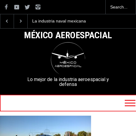
La industria naval mexicana
Entrenar a un piloto p
construirá 32 BUQUES para
volar los nuevos C-13
la Armada de México
mexicanos cuesta 2.9
MÉXICO AEROESPACIAL
millones de dólares
Lo mejor de la industria aeroespacial y
defensa