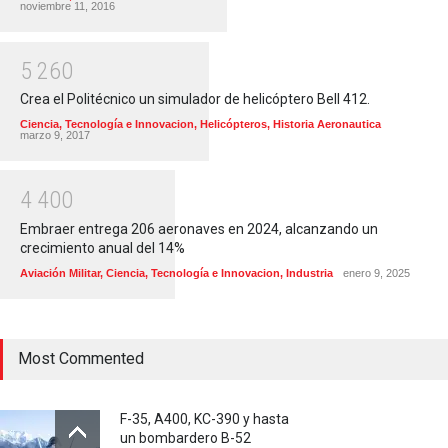
noviembre 11, 2016
5
2
6
0
Crea el Politécnico un simulador de helicóptero Bell 412.
Ciencia, Tecnología e Innovacion
,
Helicópteros
,
Historia Aeronautica
marzo 9, 2017
4
4
0
0
Embraer entrega 206 aeronaves en 2024, alcanzando un
crecimiento anual del 14%
Aviación Militar
,
Ciencia, Tecnología e Innovacion
,
Industria
enero 9, 2025
Most Commented
F-35, A400, KC-390 y hasta
un bombardero B-52