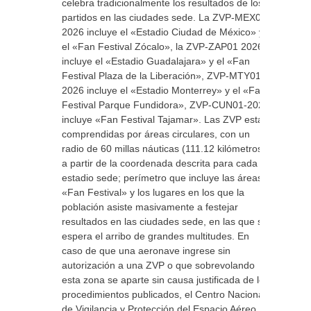
celebra tradicionalmente los resultados de los
partidos en las ciudades sede. La ZVP-MEX01-
2026 incluye el «Estadio Ciudad de México» y
el «Fan Festival Zócalo», la ZVP-ZAP01 2026
incluye el «Estadio Guadalajara» y el «Fan
Festival Plaza de la Liberación», ZVP-MTY01-
2026 incluye el «Estadio Monterrey» y el «Fan
Festival Parque Fundidora», ZVP-CUN01-2026
incluye «Fan Festival Tajamar». Las ZVP están
comprendidas por áreas circulares, con un
radio de 60 millas náuticas (111.12 kilómetros)
a partir de la coordenada descrita para cada
estadio sede; perímetro que incluye las áreas
«Fan Festival» y los lugares en los que la
población asiste masivamente a festejar
resultados en las ciudades sede, en las que se
espera el arribo de grandes multitudes. En
caso de que una aeronave ingrese sin
autorización a una ZVP o que sobrevolando
esta zona se aparte sin causa justificada de los
procedimientos publicados, el Centro Nacional
de Vigilancia y Protección del Espacio Aéreo