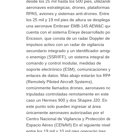
desde los 25 mil hasta los 500 pies, utilizando
aeronaves estratégicas, drones, plataformas
RPAS, aviones y sistemas anti-drones. Entre
los 25 mil y 19 mil pies de altura se desplegará
una aeronave Embraer EMB-145 AEW&C que
cuenta con el sistema Erieye desarrollado por
Ericsson, que consta de un radar Doppler de
impulsos activo con un radar de vigilancia
secundario integrado y un identificador amigo
o enemigo (SSR/IFF), un sistema integral de
comando y control modular, medidas de
soporte electrónico (ESM), comunicaciones y
enlaces de datos. Más abajo estarán los RPAS
(Remotely Piloted Aircraft Systems),
comúnmente llamados drones, aeronaves no
tripuladas controladas remotamente en este
caso un Hermes 900 y dos Shapire J20. En
este punto solo pueden ingresar al área
únicamente aeronaves autorizadas por el
Centro Nacional de Vigilancia y Protección del
Espacio Aéreo (CENAVI) En el siguiente nivel
entre los 19 mil y 10 mil pies operarán tres