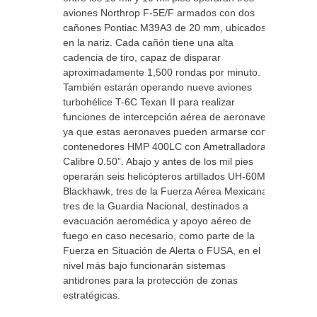
aviones Northrop F-5E/F armados con dos
cañones Pontiac M39A3 de 20 mm, ubicados
en la nariz. Cada cañón tiene una alta
cadencia de tiro, capaz de disparar
aproximadamente 1,500 rondas por minuto.
También estarán operando nueve aviones
turbohélice T-6C Texan II para realizar
funciones de intercepción aérea de aeronaves
ya que estas aeronaves pueden armarse con
contenedores HMP 400LC con Ametralladoras
Calibre 0.50”. Abajo y antes de los mil pies
operarán seis helicópteros artillados UH-60M
Blackhawk, tres de la Fuerza Aérea Mexicana y
tres de la Guardia Nacional, destinados a
evacuación aeromédica y apoyo aéreo de
fuego en caso necesario, como parte de la
Fuerza en Situación de Alerta o FUSA, en el
nivel más bajo funcionarán sistemas
antidrones para la protección de zonas
estratégicas.