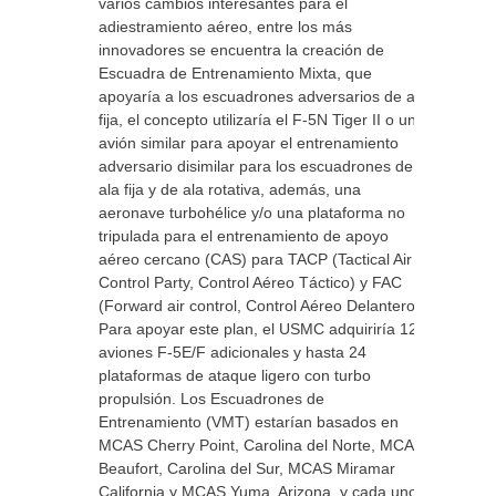
varios cambios interesantes para el
adiestramiento aéreo, entre los más
innovadores se encuentra la creación de
Escuadra de Entrenamiento Mixta, que
apoyaría a los escuadrones adversarios de ala
fija, el concepto utilizaría el F-5N Tiger II o un
avión similar para apoyar el entrenamiento
adversario disimilar para los escuadrones de
ala fija y de ala rotativa, además, una
aeronave turbohélice y/o una plataforma no
tripulada para el entrenamiento de apoyo
aéreo cercano (CAS) para TACP (Tactical Air
Control Party, Control Aéreo Táctico) y FAC
(Forward air control, Control Aéreo Delantero).
Para apoyar este plan, el USMC adquiriría 12
aviones F-5E/F adicionales y hasta 24
plataformas de ataque ligero con turbo
propulsión. Los Escuadrones de
Entrenamiento (VMT) estarían basados en
MCAS Cherry Point, Carolina del Norte, MCAS
Beaufort, Carolina del Sur, MCAS Miramar
California y MCAS Yuma, Arizona, y cada uno