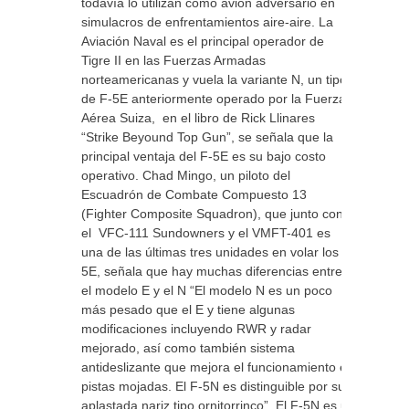
todavía lo utilizan como avión adversario en
simulacros de enfrentamientos aire-aire. La
Aviación Naval es el principal operador de
Tigre II en las Fuerzas Armadas
norteamericanas y vuela la variante N, un tipo
de F-5E anteriormente operado por la Fuerza
Aérea Suiza, en el libro de Rick Llinares
“Strike Beyound Top Gun”, se señala que la
principal ventaja del F-5E es su bajo costo
operativo. Chad Mingo, un piloto del
Escuadrón de Combate Compuesto 13
(Fighter Composite Squadron), que junto con
el VFC-111 Sundowners y el VMFT-401 es
una de las últimas tres unidades en volar los F-
5E, señala que hay muchas diferencias entre
el modelo E y el N “El modelo N es un poco
más pesado que el E y tiene algunas
modificaciones incluyendo RWR y radar
mejorado, así como también sistema
antideslizante que mejora el funcionamiento en
pistas mojadas. El F-5N es distinguible por su
aplastada nariz tipo ornitorrinco”. El F-5N es un