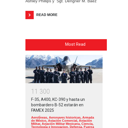
Ashley Phillips y Sgt. Dengrier M. Baez
READ MORE
Most Read
1
1
3
0
0
F-35, A400, KC-390 y hasta un
bombardero B-52 estarán en
FAMEX 2025
Aerolíneas
,
Aeronaves historicas
,
Armada
de México
,
Aviación Comercial
,
Aviación
Militar
,
Aviación Militar Mexicana
,
Ciencia,
Tecnología e Innovacion
,
Defensa
,
Fuerza