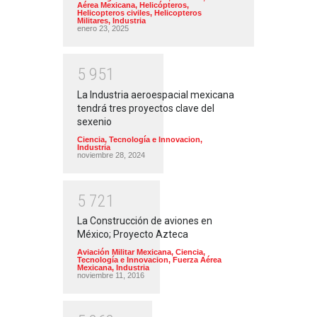
Aérea Mexicana
,
Helicópteros
,
Helicopteros civiles
,
Helicopteros
Militares
,
Industria
enero 23, 2025
5
9
5
1
La Industria aeroespacial mexicana
tendrá tres proyectos clave del
sexenio
Ciencia, Tecnología e Innovacion
,
Industria
noviembre 28, 2024
5
7
2
1
La Construcción de aviones en
México; Proyecto Azteca
Aviación Militar Mexicana
,
Ciencia,
Tecnología e Innovacion
,
Fuerza Aérea
Mexicana
,
Industria
noviembre 11, 2016