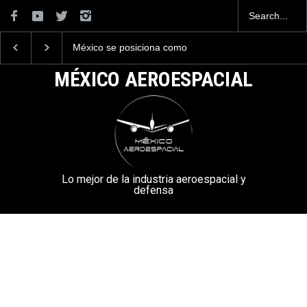
México se posiciona como
La industria naval mexicana
el cuarto exportador
construirá 32 BUQUES para
aeroespacial del mundo, al
la Armada de México
MÉXICO AEROESPACIAL
superar los 13,600 millones
de dólares en exportaciones
en el 2025.
Lo mejor de la industria aeroespacial y
defensa