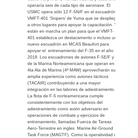
operaría seis de cada tipo de aeronave. El
USMC opera sólo 12 F-5N/F en el escuadrón
VMFT-401 ‘Snipers’ de Yuma que se despliega
a otros lugares para apoyar la capacitación. Ya
están en marcha un plan para que el VMFT-
401 establezca un destacamento o incluso un
nuevo escuadrón en MCAS Beaufort para
apoyar el entrenamiento del F-35 en el año
2018. Los escuadrones de aviones F-5E/F y N,
de la Marina Norteamericana que operan en la
4ta Ala de Marina (4ª MAW) aprovecharán su
amplia experiencia como aviones tácticos
(TACAIR) contribuyendo a una mayor
integración en las labores de adiestramiento.
La flota de F-5 norteamericana cumple
consistentemente con los objetivos del
adiestramiento como avión adversario en
operaciones de combate y ejercicios de
entrenamiento, llamadas Fuerza de Tareas
Aero-Terrestre en ingles Marine Air-Ground
Task Force (MAGTF). Como la operatividad de