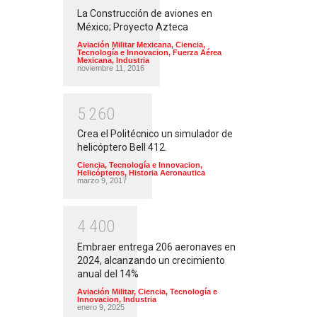
La Construcción de aviones en
México; Proyecto Azteca
Aviación Militar Mexicana
,
Ciencia,
Tecnología e Innovacion
,
Fuerza Aérea
Mexicana
,
Industria
noviembre 11, 2016
5
2
6
0
Crea el Politécnico un simulador de
helicóptero Bell 412.
Ciencia, Tecnología e Innovacion
,
Helicópteros
,
Historia Aeronautica
marzo 9, 2017
4
4
0
0
Embraer entrega 206 aeronaves en
2024, alcanzando un crecimiento
anual del 14%
Aviación Militar
,
Ciencia, Tecnología e
Innovacion
,
Industria
enero 9, 2025