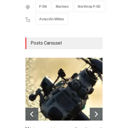
F-5N
Marines
Northrop F-5E
Northrop F
Aviación Militar
Posts Carousel