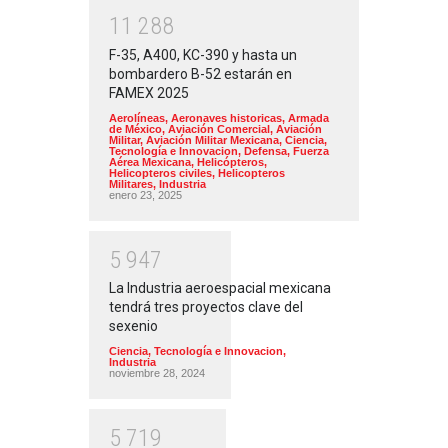
1
1
2
8
8
F-35, A400, KC-390 y hasta un
bombardero B-52 estarán en
FAMEX 2025
Aerolíneas
,
Aeronaves historicas
,
Armada
de México
,
Aviación Comercial
,
Aviación
Militar
,
Aviación Militar Mexicana
,
Ciencia,
Tecnología e Innovacion
,
Defensa
,
Fuerza
Aérea Mexicana
,
Helicópteros
,
Helicopteros civiles
,
Helicopteros
Militares
,
Industria
enero 23, 2025
5
9
4
7
La Industria aeroespacial mexicana
tendrá tres proyectos clave del
sexenio
Ciencia, Tecnología e Innovacion
,
Industria
noviembre 28, 2024
5
7
1
9