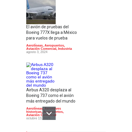
El avión de pruebas del
Boeing 777X llega a México
para vuelos de prueba
Aerolíneas
,
Aeropuertos
,
Aviación Comercial
,
Industria
agosto 3, 2024
Airbus A320 desplaza al
Boeing 737 como el avión
más entregado del mundo
Aerolíneas
,
Aeronaves
historicas
,
Aeropuertos
,
Aviación Comercial
octubre 13, 2025