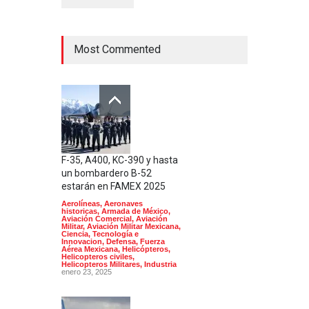
Most Commented
F-35, A400, KC-390 y hasta
un bombardero B-52
estarán en FAMEX 2025
Aerolíneas
,
Aeronaves
historicas
,
Armada de México
,
Aviación Comercial
,
Aviación
Militar
,
Aviación Militar Mexicana
,
Ciencia, Tecnología e
Innovacion
,
Defensa
,
Fuerza
Aérea Mexicana
,
Helicópteros
,
Helicopteros civiles
,
Helicopteros Militares
,
Industria
enero 23, 2025