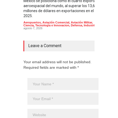
México se posiciona como el cuarto exportador
La i
aeroespacial del mundo, al superar los 13,600
BUQU
millones de dólares en exportaciones en el
Arma
2025.
Aeropuertos
,
Aviación Comercial
,
Aviación Militar
,
Ciencia, Tecnología e Innovacion
,
Defensa
,
Industria
agosto 7, 2026
Leave a Comment
Your email address will not be published.
Required fields are marked with *