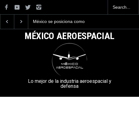
La industria naval mexicana
La mayor lección
construirá 32 BUQUES para
tecnológica que dejó e
la Armada de México
Mundial 2026 ocurrió 
MÉXICO AEROESPACIAL
aeropuertos
Lo mejor de la industria aeroespacial y
defensa