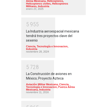
Aérea Mexicana
,
Helicópteros
,
Helicopteros civiles
,
Helicopteros
Militares
,
Industria
enero 23, 2025
5
9
5
5
La Industria aeroespacial mexicana
tendrá tres proyectos clave del
sexenio
Ciencia, Tecnología e Innovacion
,
Industria
noviembre 28, 2024
5
7
2
8
La Construcción de aviones en
México; Proyecto Azteca
Aviación Militar Mexicana
,
Ciencia,
Tecnología e Innovacion
,
Fuerza Aérea
Mexicana
,
Industria
noviembre 11, 2016