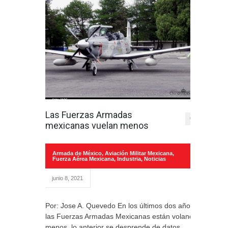
Las Fuerzas Armadas
0
mexicanas vuelan menos
Armada de México
,
Aviación Militar Mexicana
,
Fuerza Aérea Mexicana
,
Industria
,
Noticias
junio 8, 2021
Por: Jose A. Quevedo En los últimos dos años
las Fuerzas Armadas Mexicanas están volando
menos, lo anterior se desprende de datos