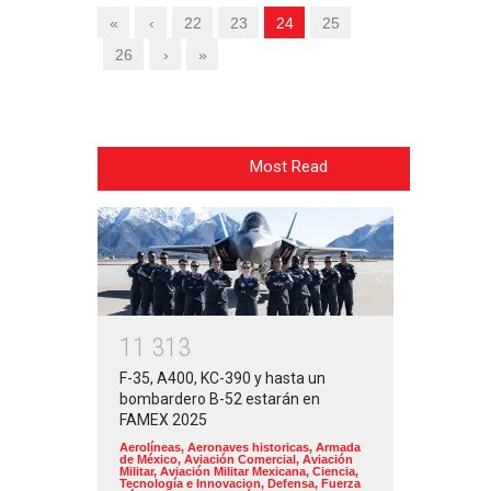
«
‹
22
23
24
25
26
›
»
Most Read
1
1
3
1
3
F-35, A400, KC-390 y hasta un
bombardero B-52 estarán en
FAMEX 2025
Aerolíneas
,
Aeronaves historicas
,
Armada
de México
,
Aviación Comercial
,
Aviación
Militar
,
Aviación Militar Mexicana
,
Ciencia,
Tecnología e Innovacion
,
Defensa
,
Fuerza