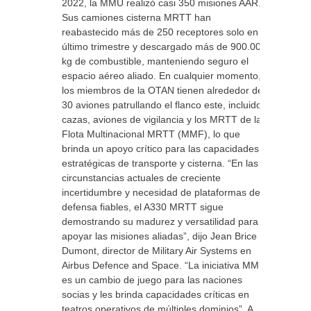
2022, la MMU realizó casi 350 misiones AAR.
Sus camiones cisterna MRTT han
reabastecido más de 250 receptores solo en el
último trimestre y descargado más de 900.000
kg de combustible, manteniendo seguro el
espacio aéreo aliado. En cualquier momento,
los miembros de la OTAN tienen alrededor de
30 aviones patrullando el flanco este, incluidos
cazas, aviones de vigilancia y los MRTT de la
Flota Multinacional MRTT (MMF), lo que
brinda un apoyo crítico para las capacidades
estratégicas de transporte y cisterna. “En las
circunstancias actuales de creciente
incertidumbre y necesidad de plataformas de
defensa fiables, el A330 MRTT sigue
demostrando su madurez y versatilidad para
apoyar las misiones aliadas”, dijo Jean Brice
Dumont, director de Military Air Systems en
Airbus Defence and Space. “La iniciativa MMF
es un cambio de juego para las naciones
socias y les brinda capacidades críticas en
teatros operativos de múltiples dominios”. A