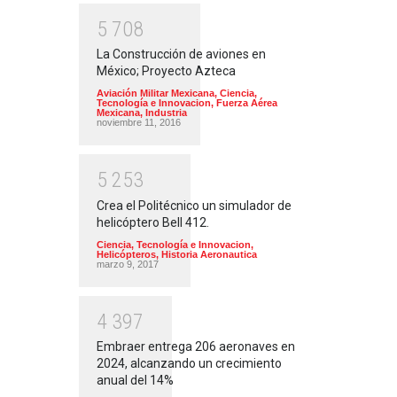
5
7
0
8
La Construcción de aviones en
México; Proyecto Azteca
Aviación Militar Mexicana
,
Ciencia,
Tecnología e Innovacion
,
Fuerza Aérea
Mexicana
,
Industria
noviembre 11, 2016
5
2
5
3
Crea el Politécnico un simulador de
helicóptero Bell 412.
Ciencia, Tecnología e Innovacion
,
Helicópteros
,
Historia Aeronautica
marzo 9, 2017
4
3
9
7
Embraer entrega 206 aeronaves en
2024, alcanzando un crecimiento
anual del 14%