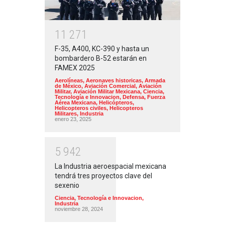
1
1
2
7
1
F-35, A400, KC-390 y hasta un
bombardero B-52 estarán en
FAMEX 2025
Aerolíneas
,
Aeronaves historicas
,
Armada
de México
,
Aviación Comercial
,
Aviación
Militar
,
Aviación Militar Mexicana
,
Ciencia,
Tecnología e Innovacion
,
Defensa
,
Fuerza
Aérea Mexicana
,
Helicópteros
,
Helicopteros civiles
,
Helicopteros
Militares
,
Industria
enero 23, 2025
5
9
4
2
La Industria aeroespacial mexicana
tendrá tres proyectos clave del
sexenio
Ciencia, Tecnología e Innovacion
,
Industria
noviembre 28, 2024