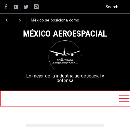
México se posiciona como
La industria naval me
el cuarto exportador
construirá 32 BUQUE
aeroespacial del mundo, al
la Armada de México
MÉXICO AEROESPACIAL
superar los 13,600 millones
de dólares en exportaciones
en el 2025.
Lo mejor de la industria aeroespacial y
defensa