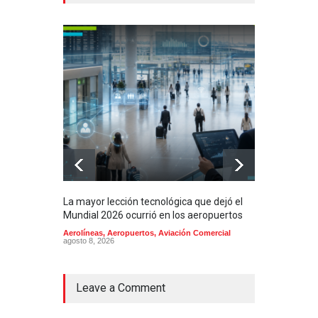
La mayor lección tecnológica que dejó el
Méxi
Mundial 2026 ocurrió en los aeropuertos
aero
mill
Aerolíneas
,
Aeropuertos
,
Aviación Comercial
agosto 8, 2026
2025
Aero
Cienc
agost
Leave a Comment