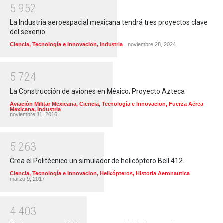
5
9
5
2
La Industria aeroespacial mexicana tendrá tres proyectos clave
del sexenio
Ciencia, Tecnología e Innovacion
,
Industria
noviembre 28, 2024
5
7
2
4
La Construcción de aviones en México; Proyecto Azteca
Aviación Militar Mexicana
,
Ciencia, Tecnología e Innovacion
,
Fuerza Aérea
Mexicana
,
Industria
noviembre 11, 2016
5
2
6
3
Crea el Politécnico un simulador de helicóptero Bell 412.
Ciencia, Tecnología e Innovacion
,
Helicópteros
,
Historia Aeronautica
marzo 9, 2017
4
4
0
3