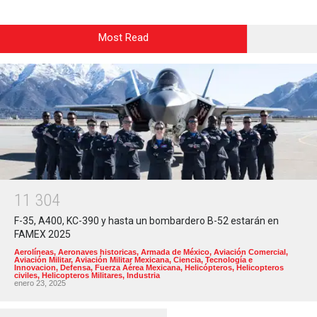
Most Read
1
1
3
0
4
F-35, A400, KC-390 y hasta un bombardero B-52 estarán en
FAMEX 2025
Aerolíneas
,
Aeronaves historicas
,
Armada de México
,
Aviación Comercial
,
Aviación Militar
,
Aviación Militar Mexicana
,
Ciencia, Tecnología e
Innovacion
,
Defensa
,
Fuerza Aérea Mexicana
,
Helicópteros
,
Helicopteros
civiles
,
Helicopteros Militares
,
Industria
enero 23, 2025