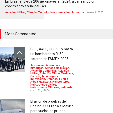
Embraer entrega 206 aeronaves en 2024, alcanzando un
crecimiento anual del 14%
Aviación Militar
,
Ciencia, Tecnología e Innovacion
,
Industria
enero 9, 2025
Most Commented
F-35, A400, KC-390 y hasta
un bombardero B-52
estarán en FAMEX 2025
Aerolíneas
,
Aeronaves
historicas
,
Armada de México
,
Aviación Comercial
,
Aviación
Militar
,
Aviación Militar Mexicana
,
Ciencia, Tecnología e
Innovacion
,
Defensa
,
Fuerza
Aérea Mexicana
,
Helicópteros
,
Helicopteros civiles
,
Helicopteros Militares
,
Industria
enero 23, 2025
El avión de pruebas del
Boeing 777X llega a México
para vuelos de prueba