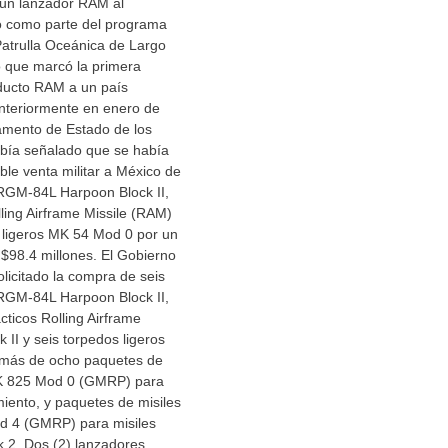
un lanzador RAM al
 como parte del programa
Patrulla Oceánica de Largo
o que marcó la primera
ducto RAM a un país
Anteriormente en enero de
amento de Estado de los
bía señalado que se había
le venta militar a México de
 RGM-84L Harpoon Block II,
lling Airframe Missile (RAM)
s ligeros MK 54 Mod 0 por un
$98.4 millones. El Gobierno
licitado la compra de seis
 RGM-84L Harpoon Block II,
ácticos Rolling Airframe
 II y seis torpedos ligeros
más de ocho paquetes de
MK 825 Mod 0 (GMRP) para
iento, y paquetes de misiles
d 4 (GMRP) para misiles
 2. Dos (2) lanzadores