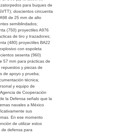
anzatorpedos para buques de
SVTT); doscientos cincuenta
 AA98 de 25 mm de alto
antes semiblindados;
nta (750) proyectiles A976
ticas de tiro y trazadores;
nta (480) proyectiles BA22
explosivo con espoleta
cientos sesenta (960)
de 57 mm para prácticas de
; repuestos y piezas de
os de apoyo y prueba;
cumentación técnica;
rsonal y equipo de
 Agencia de Cooperación
de la Defensa señalo que la
stemas navales a México
ficativamente sus
timas. En ese momento
ención de utilizar estos
s de defensa para