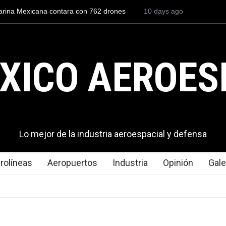
 México desarrolla un SUV de superficie
10 days ago
La industria naval mexica
Armada de México
XICO AEROES
Lo mejor de la industria aeroespacial y defensa
rolíneas
Aeropuertos
Industria
Opinión
Gale