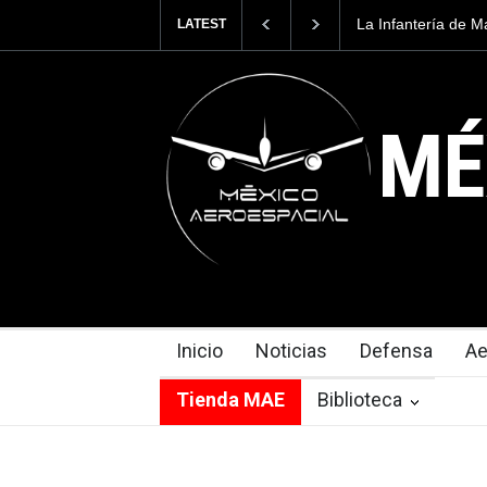
tería de Marina Mexicana contara con 762 drones
La Armada de
LATEST
ros y 381 drones kamikaze.
MÉ
Inicio
Noticias
Defensa
Ae
Tienda MAE
Biblioteca