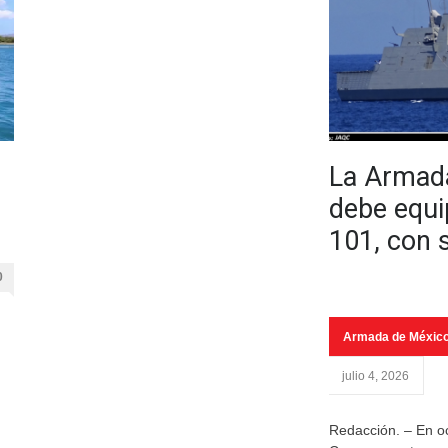
La Armad
debe equi
101, con
0
Armada de Méxic
julio 4, 2026
Redacción. – En o