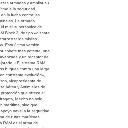
erzas armadas y ampliar su
timo a la seguridad
 en la lucha contra las
iminales. La Armada
 el misil supersónico de
M Block 2, de tipo «dispara
trarrestar los misiles
. Esta última versión
or cohete más potente, una
 avanzada y un receptor de
ejorado. «El sistema RAM
los buques contra una larga
en constante evolución»,
ison, vicepresidente de
a Aérea y Antimisiles de
protección que ofrece el
fragata, México no solo
ón marítima, sino que
 apoyo naval a la seguridad
nsa de rutas marítimas
ema RAM es el arma de