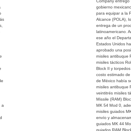
Company entrego 
a
gobierno mexicano
o
para equipar a la 
más
Alcance (POLA), l
s,
entrega de un pro
6
latinoamericano. 
ese año el Depart
Estados Unidos ha
aprobado una posib
e
misiles antibuque
misiles tácticos Ro
e
Block II y torpedo
costo estimado de 
de
de México había so
misiles antibuque
veintitrés misiles t
Missile (RAM) Block
 a
MK 54 Mod 0, ade
misiles guiados 
ad
envío y almacenam
guiados MK 44 Mo
a
guiados RAM Block