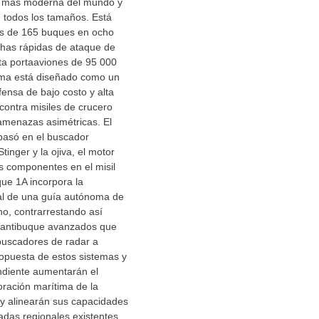
l más moderna del mundo y
 todos los tamaños. Está
s de 165 buques en ocho
chas rápidas de ataque de
ta portaaviones de 95 000
tema está diseñado como un
ensa de bajo costo y alta
contra misiles de crucero
amenazas asimétricas. El
 basó en el buscador
 Stinger y la ojiva, el motor
s componentes en el misil
que 1A incorpora la
al de una guía autónoma de
no, contrarrestando así
o antibuque avanzados que
buscadores de radar a
opuesta de estos sistemas y
ndiente aumentarán el
oración marítima de la
 alinearán sus capacidades
adas regionales existentes