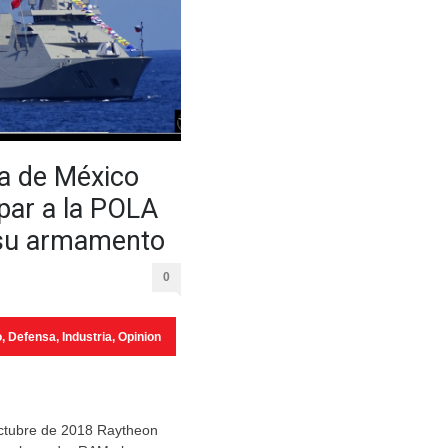
a de México
par a la POLA
 su armamento
0
o
,
Defensa
,
Industria
,
Opinion
ctubre de 2018 Raytheon