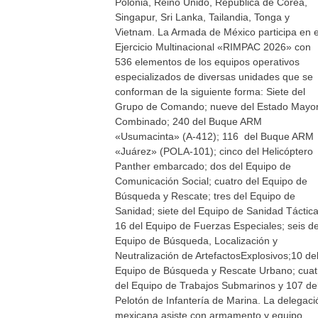
Polonia, Reino Unido, República de Corea,
Singapur, Sri Lanka, Tailandia, Tonga y
Vietnam. La Armada de México participa en e
Ejercicio Multinacional «RIMPAC 2026» con
536 elementos de los equipos operativos
especializados de diversas unidades que se
conforman de la siguiente forma: Siete del
Grupo de Comando; nueve del Estado Mayo
Combinado; 240 del Buque ARM
«Usumacinta» (A-412); 116 del Buque ARM
«Juárez» (POLA-101); cinco del Helicóptero
Panther embarcado; dos del Equipo de
Comunicación Social; cuatro del Equipo de
Búsqueda y Rescate; tres del Equipo de
Sanidad; siete del Equipo de Sanidad Táctica
16 del Equipo de Fuerzas Especiales; seis de
Equipo de Búsqueda, Localización y
Neutralización de ArtefactosExplosivos;10 de
Equipo de Búsqueda y Rescate Urbano; cuat
del Equipo de Trabajos Submarinos y 107 de
Pelotón de Infantería de Marina. La delegaci
mexicana asiste con armamento y equipo