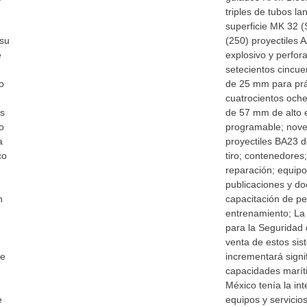
triples de tubos l
superficie MK 32 (
 su
(250) proyectiles
e
explosivo y perfor
setecientos cincue
o
de 25 mm para prác
cuatrocientos oche
os
de 57 mm de alto 
o
programable; nove
a
proyectiles BA23 
co
tiro; contenedores
reparación; equip
publicaciones y do
n
capacitación de pe
entrenamiento; La
para la Seguridad 
venta de estos si
de
incrementará signi
capacidades marí
México tenía la int
e
equipos y servicio