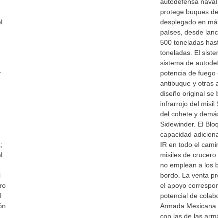
autodefensa nava
protege buques de
l
desplegado en má
países, desde lan
500 toneladas has
toneladas. El sis
sistema de autodef
r
potencia de fuego 
antibuque y otras 
diseño original se
infrarrojo del misil
del cohete y demá
Sidewinder. El Blo
capacidad adicion
;
IR en todo el cami
l
misiles de crucer
no emplean a los 
l
bordo. La venta pr
ro
el apoyo correspo
l
potencial de colab
ón
Armada Mexicana y
con las de las arm