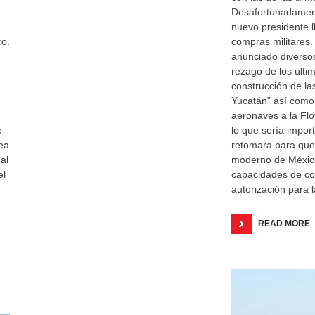
Desafortunadament
nuevo presidente l
co.
compras militares.
anunciado diversos
rezago de los últi
construcción de l
Yucatán” así como 
aeronaves a la Fl
o
lo que sería impo
ea
retomara para que
al
moderno de México
el
capacidades de com
autorización para 
READ MORE