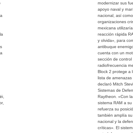
e
modernizar sus fu
apoyo naval y marí
za
nacional, así como
organizaciones cr
mexicana utilizaría
la
reacción rápida RA
y olvida», para con
s
antibuque enemigos
da
cuenta con un mot
sección de control
radiofrecuencia m
Block 2 protege a 
lista de amenazas 
declaró Mitch Stev
Sistemas de Defens
éi,
Raytheon. «Con la 
r,
sistema RAM a su 
refuerza su posici
también amplía su
nacional y la defe
críticas». El sist