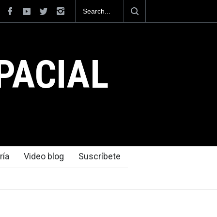
na construirá 32 BUQUES para la
PACIAL
ría
Video blog
Suscríbete