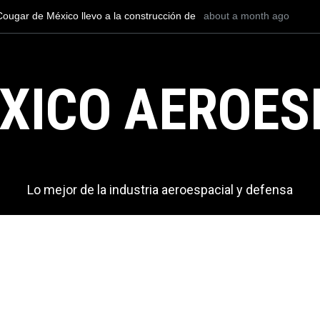
l TP-75 Dulus en el espectáculo aéreo AEE
about a month ago
La Infantería de Marin
troamérica?
bombarderos y 381 dr
XICO AEROES
Lo mejor de la industria aeroespacial y defensa