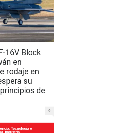
 F-16V Block
wán en
e rodaje en
 espera su
principios de
0
encia, Tecnología e
sa
,
Industria