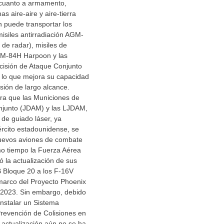
n cuanto a armamento,
s aire-aire y aire-tierra
n puede transportar los
misiles antirradiación AGM-
de radar), misiles de
GM-84H Harpoon y las
cisión de Ataque Conjunto
lo que mejora su capacidad
sión de largo alcance.
ra que las Municiones de
njunto (JDAM) y las LJDAM,
 de guiado láser, ya
jército estadounidense, se
nuevos aviones de combate
mo tiempo la Fuerza Aérea
 la actualización de sus
 Bloque 20 a los F-16V
 marco del Proyecto Phoenix
n 2023. Sin embargo, debido
instalar un Sistema
revención de Colisiones en
 actualización aún no se ha