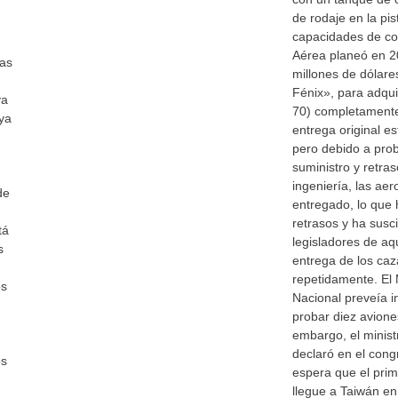
de rodaje en la pis
capacidades de co
Aérea planeó en 2
las
millones de dólare
Fénix», para adqui
ya
70) completamente
ya
entrega original e
pero debido a pro
suministro y retras
ingeniería, las ae
de
entregado, lo que
retrasos y ha susci
tá
legisladores de aq
s
entrega de los caz
repetidamente. El 
os
Nacional preveía i
probar diez avione
embargo, el minist
declaró en el cong
os
espera que el prim
llegue a Taiwán en