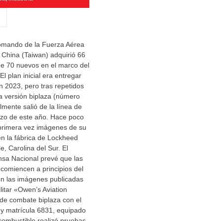
omando de la Fuerza Aérea
 China (Taiwan) adquirió 66
e 70 nuevos en el marco del
l plan inicial era entregar
n 2023, pero tras repetidos
ra versión biplaza (número
lmente salió de la línea de
zo de este año. Hace poco
 primera vez imágenes de su
n la fábrica de Lockheed
e, Carolina del Sur. El
nsa Nacional prevé que las
comiencen a principios del
n las imágenes publicadas
ilitar «Owen’s Aviation
de combate biplaza con el
y matrícula 6831, equipado
combustible realizó pruebas