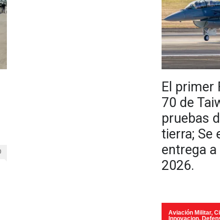
El primer
70 de Tai
pruebas d
tierra; Se
entrega a 
0
2026.
Aviación Militar
,
Ci
Innovacion
,
Defen