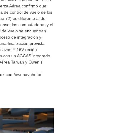
erza Aérea confirmó que
a de control de vuelo de los
e 72) es diferente al del
dense, las computadoras y el
l de vuelo se encuentran
oceso de integración y
una finalización prevista
 cazas F-16V recién
án con un AGCAS integrado.
Aérea Taiwan y Owen’s
ook.com/owenavphoto/