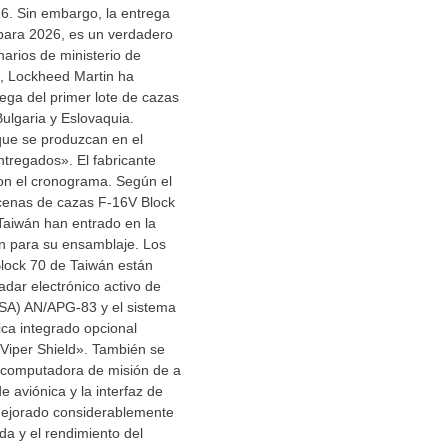
26. Sin embargo, la entrega
 para 2026, es un verdadero
narios de ministerio de
, Lockheed Martin ha
ega del primer lote de cazas
ulgaria y Eslovaquia.
que se produzcan en el
ntregados». El fabricante
on el cronograma. Según el
ecenas de cazas F-16V Block
Taiwán han entrado en la
ón para su ensamblaje. Los
lock 70 de Taiwán están
adar electrónico activo de
ESA) AN/APG-83 y el sistema
ica integrado opcional
iper Shield». También se
a computadora de misión de a
e aviónica y la interfaz de
mejorado considerablemente
da y el rendimiento del