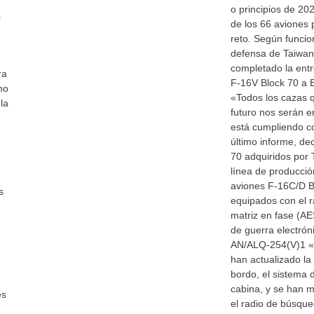
o principios de 20
a
de los 66 aviones
,
reto. Según funcio
defensa de Taiwan
completado la entr
ra
F-16V Block 70 a B
mo
«Todos los cazas 
la
futuro nos serán e
está cumpliendo c
último informe, d
70 adquiridos por 
línea de producci
aviones F-16C/D B
s
equipados con el r
matriz en fase (A
de guerra electrón
AN/ALQ-254(V)1 «V
han actualizado l
bordo, el sistema d
cabina, y se han 
es
el radio de búsque