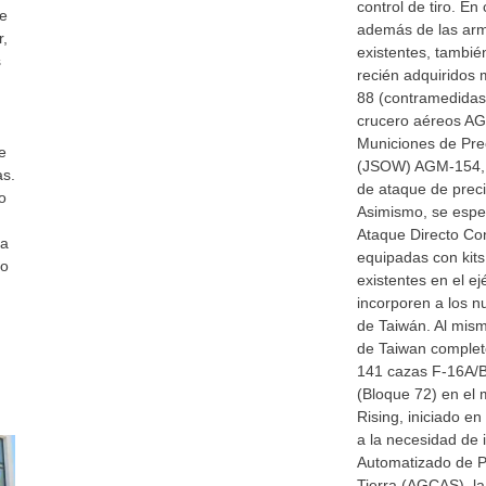
control de tiro. E
ue
además de las arma
r,
existentes, tambié
s
recién adquiridos 
88 (contramedidas 
crucero aéreos A
Municiones de Pre
e
(JSOW) AGM-154, 
as.
de ataque de preci
o
Asimismo, se espe
Ataque Directo Co
 a
equipadas con kits
do
existentes en el e
incorporen a los 
de Taiwán. Al mis
de Taiwan completó
141 cazas F-16A/B
(Bloque 72) en el
Rising, iniciado e
a la necesidad de 
Automatizado de P
Tierra (AGCAS), la