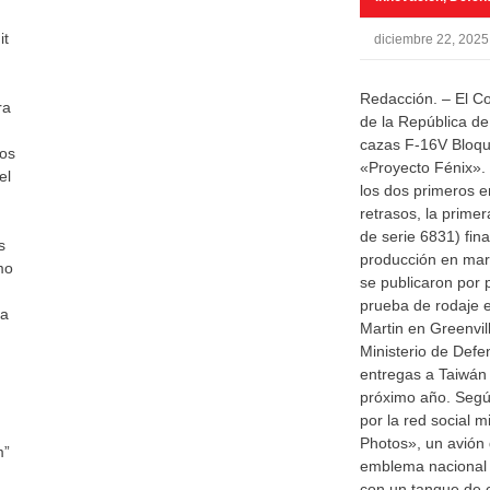
it
diciembre 22, 2025
Redacción. – El C
ra
de la República de
cazas F-16V Bloqu
hos
«Proyecto Fénix». E
el
los dos primeros e
retrasos, la prime
de serie 6831) fina
s
producción en mar
mo
se publicaron por
prueba de rodaje e
 a
Martin en Greenvill
Ministerio de Defe
entregas a Taiwán 
próximo año. Segú
por la red social m
Photos», un avión 
m”
emblema nacional 
con un tanque de 