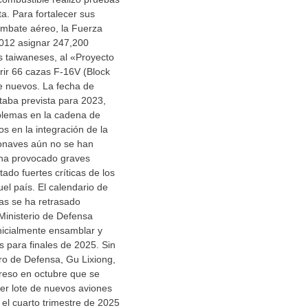
ta. Para fortalecer sus
mbate aéreo, la Fuerza
012 asignar 247,200
s taiwaneses, al «Proyecto
rir 66 cazas F-16V (Block
 nuevos. La fecha de
staba prevista para 2023,
blemas en la cadena de
os en la integración de la
ronaves aún no se han
 ha provocado graves
tado fuertes críticas de los
uel país. El calendario de
as se ha retrasado
Ministerio de Defensa
nicialmente ensamblar y
s para finales de 2025. Sin
ro de Defensa, Gu Lixiong,
reso en octubre que se
er lote de nuevos aviones
 el cuarto trimestre de 2025