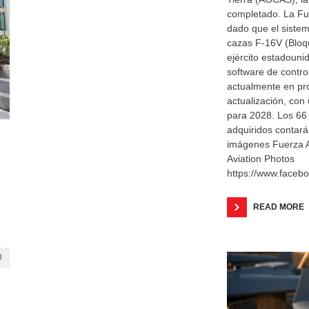
completado. La Fu
dado que el sistem
cazas F-16V (Bloqu
ejército estadouni
software de contro
actualmente en pr
actualización, con 
para 2028. Los 66
adquiridos contar
imágenes Fuerza 
Aviation Photos
https://www.faceb
READ MORE
0