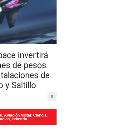
ace invertirá
nes de pesos
stalaciones de
 y Saltillo
0
al
,
Aviación Militar
,
Ciencia,
vacion
,
Industria