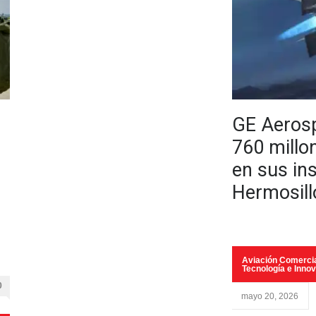
GE Aerosp
760 millo
en sus in
Hermosillo
Aviación Comerci
Tecnología e Inno
0
mayo 20, 2026