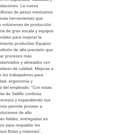
talaciones. La nueva
millones de pesos mexicanos
uevas herramientas que
s volúmenes de producción
ria de gran escala y equipos
riales para mejorar la
ndimiento productivo Equipos
edición de alta precisión que
izar procesos más
ndarizados y alineados con
ndares de calidad. Mejoras a
e los trabajadores para
idad, ergonomía y
al del empleado. “Con estas
nta de Saltillo continúa
rocesos y expandiendo sus
 nos permite proveer a
oluciones de alto
ás fiables, entregadas en
os para respaldar los
sus flotas y misiones”,