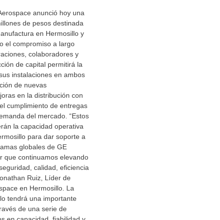
Aerospace anunció hoy una
illones de pesos destinada
anufactura en Hermosillo y
ndo el compromiso a largo
raciones, colaboradores y
cción de capital permitirá la
sus instalaciones en ambos
ición de nuevas
oras en la distribución con
r el cumplimiento de entregas
 demanda del mercado. “Estos
erán la capacidad operativa
rmosillo para dar soporte a
gramas globales de GE
ar que continuamos elevando
eguridad, calidad, eficiencia
Jonathan Ruiz, Líder de
space en Hermosillo. La
lo tendrá una importante
ravés de una serie de
s en capacidad, fiabilidad y