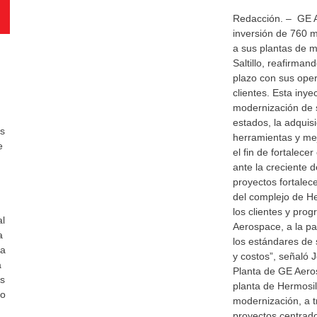
Redacción. – GE 
inversión de 760 m
a sus plantas de m
Saltillo, reafirma
plazo con sus ope
clientes. Esta inye
modernización de 
estados, la adquis
es
herramientas y mej
e
el fin de fortalece
ante la creciente
proyectos fortalec
del complejo de He
los clientes y pro
al
Aerospace, a la p
a
los estándares de s
la
y costos”, señaló 
a
Planta de GE Aero
as
planta de Hermosil
do
modernización, a t
proyectos centrado