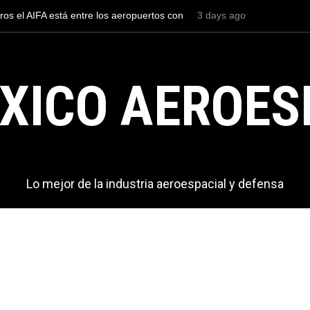
ón garantiza el adiestramiento del
México se posiciona co
del mundo, al superar 
exportaciones en el 20
XICO AEROES
Lo mejor de la industria aeroespacial y defensa