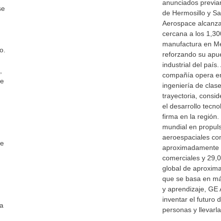
anunciados previa
se
de Hermosillo y Sal
Aerospace alcanza
cercana a los 1,30
manufactura en Mé
o.
reforzando su apue
industrial del país
,
compañía opera en
de
ingeniería de clas
trayectoria, consi
el desarrollo tecno
firma en la región
mundial en propuls
aeroespaciales co
te
aproximadamente 
comerciales y 29,0
global de aproxi
que se basa en má
y aprendizaje, GE
inventar el futuro d
la
personas y llevarl