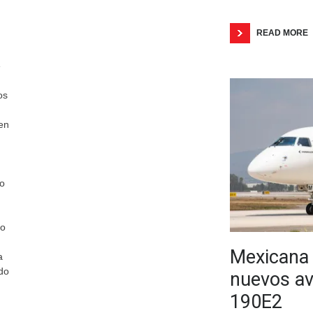
READ MORE
e
os
en
so
yo
Mexicana 
a
do
nuevos av
190E2