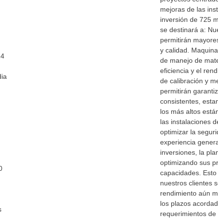
mejoras de las ins
inversión de 725 
se destinará a: N
permitirán mayore
y calidad. Maquina
24
de manejo de mate
eficiencia y el re
dia
de calibración y m
permitirán garant
consistentes, esta
los más altos está
las instalaciones d
optimizar la segur
experiencia gener
inversiones, la pla
optimizando sus p
0
capacidades. Esto
nuestros clientes s
rendimiento aún m
los plazos acordad
s
requerimientos de 