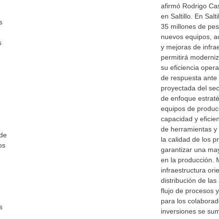
afirmó Rodrigo Cas
en Saltillo. En Sal
s
35 millones de pes
nuevos equipos, a
s
y mejoras de infrae
permitirá moderniza
su eficiencia opera
de respuesta ante
proyectada del sec
de enfoque estraté
equipos de producc
capacidad y eficien
de herramientas y 
 de
la calidad de los p
os
garantizar una may
en la producción. 
infraestructura ori
distribución de las
flujo de procesos y
para los colabora
s
inversiones se sum